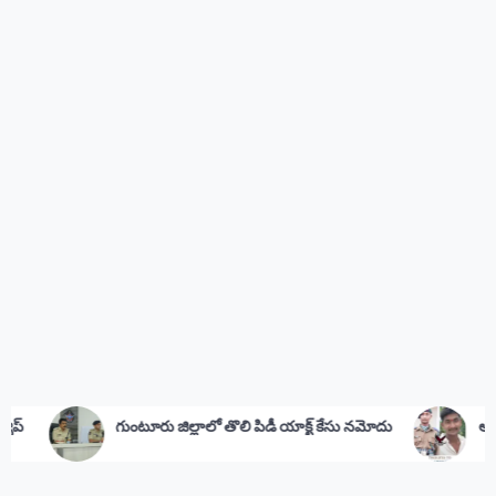
జిల్లాలో తొలి పిడీ యాక్ట్ కేసు నమోదు
అమర జవాన్‌కు సీఎం జగన్ నివా