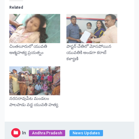
Related
చింతలూరులో యువతి
పాస్టర్ చేతిలో మోసపోయిన
ఆత్మహత్య ప్రయత్నం
యువతికి అండగా కరాటే
కళ్యాణి
నరసరావుపేట మండలం
పాలపాడు వద్ద యువతి హత్య.
In
Andhra Pradesh
News Updates