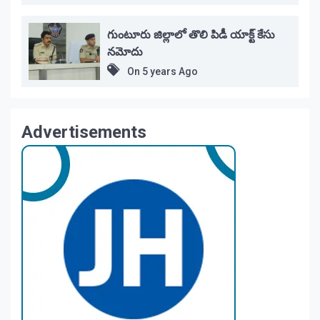
గుంటూరు జిల్లాలో తొలి పిడీ యాక్ట్ కేసు
నమోదు
On
5 years Ago
Advertisements