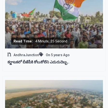
Read Time:
4 Minute, 25 Second
AndhraJunction
On
5 years Ago
కర్ణాటకలో బీజేపీకి కోలుకోలేని ఎదురుదెబ్బ..