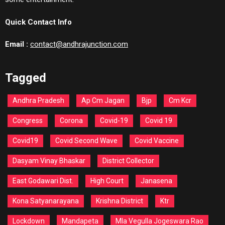
Quick Contact Info
Email :
contact@andhrajunction.com
Tagged
Andhra Pradesh
Ap Cm Jagan
Bjp
Cm Kcr
Congress
Corona
Covid-19
Covid 19
Covid19
Covid Second Wave
Covid Vaccine
Dasyam Vinay Bhaskar
District Collector
East Godawari Dist.
High Court
Janasena
Kona Satyanarayana
Krishna District
Ktr
Lockdown
Mandapeta
Mla Vegulla Jogeswara Rao