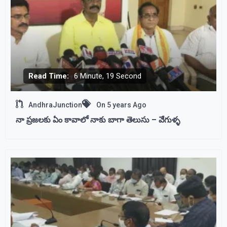
Read Time:
6 Minute, 19 Second
AndhraJunction
On
5 years Ago
నా ప్రజలకు ఏం కావాలో నాకు బాగా తెలుసు – వెేగుళ్ళ