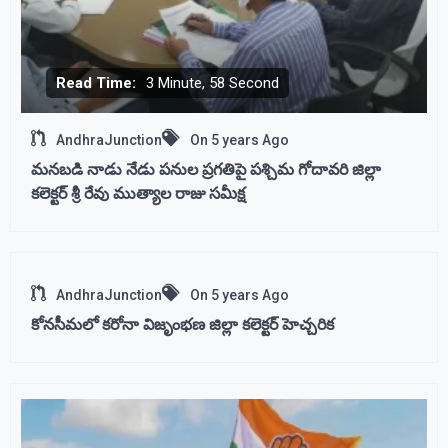
Read Time:
3 Minute, 58 Second
AndhraJunction
On
5 years Ago
మనబడి నాడు నేడు పనుల ప్రగతిపై పశ్చిమ గోదావరి జిల్లా
కలెక్టర్ శ్రీ రేవు ముత్యాల రాజు సమీక్ష
AndhraJunction
On
5 years Ago
కోనసీమలో కరోనా విజృంభణ జిల్లా కలెక్టర్ హెచ్చరిక