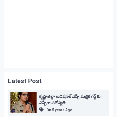
Latest Post
కృష్ణాజిల్లా అడిషనల్ ఎస్పీ మల్లిక గర్గ్ కు
ఎస్పీగా పదోన్నతి
On
5 years Ago