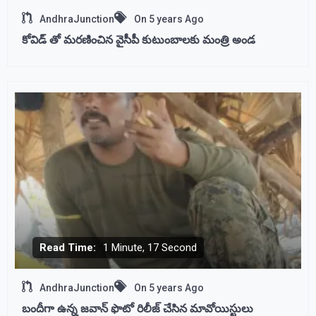
AndhraJunction
On
5 years Ago
కోవిడ్ తో మరణించిన వైసీపీ కుటుంబాలకు మంత్రి అండ
Read Time:
1 Minute, 17 Second
AndhraJunction
On
5 years Ago
బందీగా ఉన్న జవాన్ ఫొటో రిలీజ్ చేసిన మావోయిస్టులు