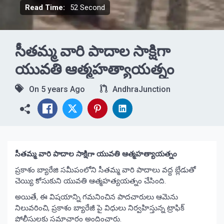
Read Time:
52 Second
సీతమ్మ వారి పాదాల సాక్షిగా
యువతి ఆత్మహత్యాయత్నం
On
5 years Ago
AndhraJunction
సీతమ్మ వారి పాదాల సాక్షిగా యువతి ఆత్మహత్యాయత్నం
ప్రకాశం బ్యారేజి సమీపంలోని సీతమ్మ వారి పాదాలు వద్ద బ్లేడుతో
చెయ్యి కోసుకుని యువతి ఆత్మహత్యయత్నం చేసింది.
అయితే, ఈ విషయాన్ని గమనించిన పాదచారులు ఆమెను
నిలువరించి, ప్రకాశం బ్యారేజీ పై విధులు నిర్వహిస్తున్న ట్రాఫిక్
పోలీసులకు సమాచారం అందించారు.