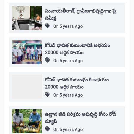
పంచాయతీరాజ్, గ్రామీణాభివృద్ధిశాఖ పై
సమీక్ష
On
5 years Ago
కోవిడ్ భాదిత కుటుంబానికి అభయం
20000 ఆర్థిక సాయం
On
5 years Ago
కోవిడ్ భాదిత కుటుంభం కి అభయం
20000 ఆర్థిక సాయం
On
5 years Ago
ఉద్దాన జీడి పరిశ్రమ అభివృద్ధి కోసం రోడ్
మ్యాప్
On
5 years Ago