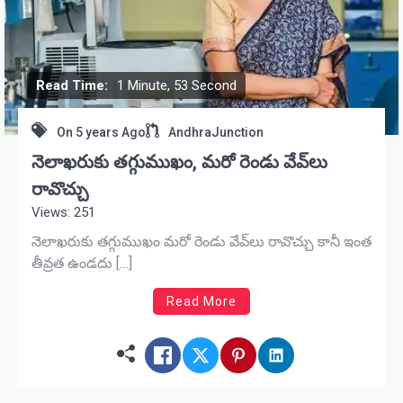
Read Time:
1 Minute, 53 Second
On
5 years Ago
AndhraJunction
నెలాఖరుకు తగ్గుముఖం, మరో రెండు వేవ్‌లు
రావొచ్చు
Views: 251
నెలాఖరుకు తగ్గుముఖం మరో రెండు వేవ్‌లు రావొచ్చు కానీ ఇంత
తీవ్రత ఉండదు […]
Read More