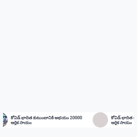
త కుటుంబానికి అభయం 20000
కోవిడ్ భాదిత కుటుంభం కి అభయం
ఆర్థిక సాయం