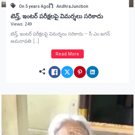
On
5 years Ago
AndhraJunction
టెన్త్, ఇంటర్ పరీక్షలపై విమర్శలు సరికాదు
Views: 249
టెన్త్, ఇంటర్ పరీక్షలపై విమర్శలు సరికాదు – సీ ఎం జగన్
అమరావతి: […]
Read More