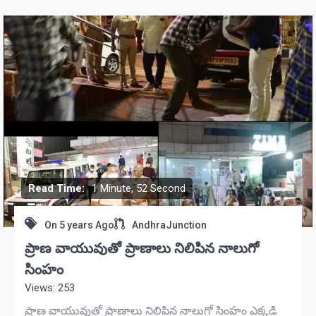
Read Time:
1 Minute, 52 Second
On
5 years Ago
AndhraJunction
ప్రాణ వాయువుతో ప్రాణాలు నిలిపిన నాలుగో
సింహం
Views: 253
ప్రాణ వాయువుతో ప్రాణాలు నిలిపిన నాలుగో సింహం ఎక్కడి