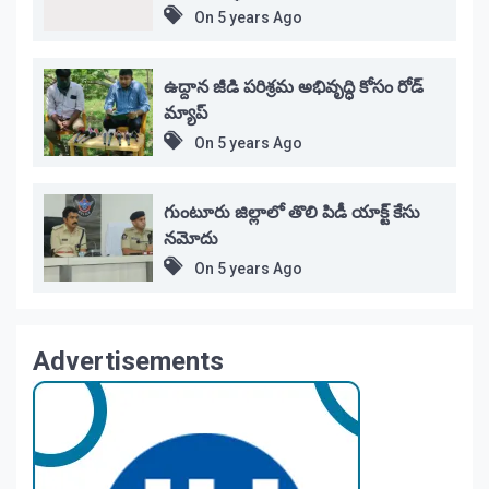
On
5 years Ago
ఉద్దాన జీడి పరిశ్రమ అభివృద్ధి కోసం రోడ్
మ్యాప్
On
5 years Ago
గుంటూరు జిల్లాలో తొలి పిడీ యాక్ట్ కేసు
నమోదు
On
5 years Ago
Advertisements