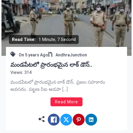
Read Time:
1 Minute, 7 Second
On
5 years Ago
AndhraJunction
మండపేటలో ప్రారంభమైన లాక్ డౌన్..
Views: 314
మండపేటలో ప్రారంభమైన లాక్ డౌన్.. ప్రజల సహకారం
అవసరం.. పట్టణ సిఐ అడపా […]
Read More