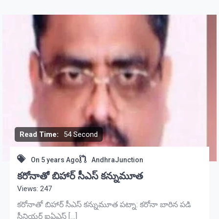
Read Time:
54 Second
On
5 years Ago
AndhraJunction
కరోనాతో బిహార్‌ సీఎస్‌ కన్నుమూత
Views: 247
కరోనాతో బిహార్‌ సీఎస్‌ కన్నుమూత పట్నా: కరోనా బారిన పడి
సీనియర్‌ ఐఏఎస్‌ […]