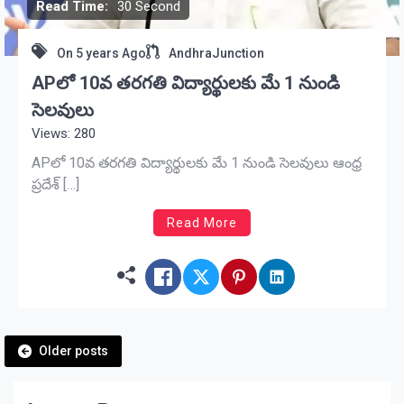
Read Time:
30 Second
On
5 years Ago
AndhraJunction
APలో 10వ తరగతి విద్యార్థులకు మే 1 నుండి
సెలవులు
Views: 280
APలో 10వ తరగతి విద్యార్థులకు మే 1 నుండి సెలవులు ఆంధ్ర
ప్రదేశ్ […]
Read More
Posts
Older posts
navigation