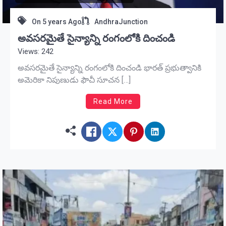
On
5 years Ago
AndhraJunction
అవసరమైతే సైన్యాన్ని రంగంలోకి దించండి
Views: 242
అవసరమైతే సైన్యాన్ని రంగంలోకి దించండి భారత్‌ ప్రభుత్వానికి
అమెరికా నిపుణుడు ఫౌచీ సూచన […]
Read More