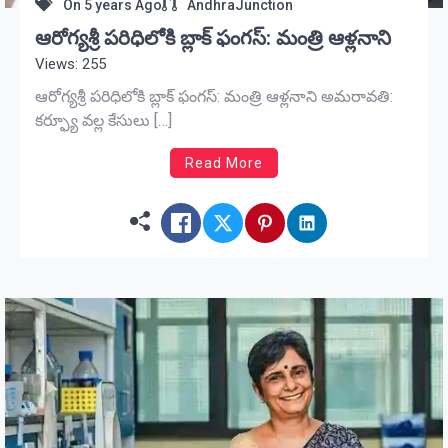
On
5 years Ago
AndhraJunction
ఆరోగ్యశ్రీ పరిధిలోకి బ్లాక్ ఫంగస్: మంత్రి ఆళ్లనాని
Views: 255
ఆరోగ్యశ్రీ పరిధిలోకి బ్లాక్ ఫంగస్: మంత్రి ఆళ్లనాని అమరావతి:
కర్ఫ్యూ వల్ల కేసులు […]
Read More