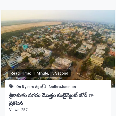
Read Time:
1 Minute, 15 Second
On
5 years Ago
AndhraJunction
శ్రీకాకుళం నగరం మొత్తం కంటైన్మెంట్ జోన్ గా
ప్రకటన
Views: 287