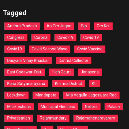
Tagged
Andhra Pradesh
Ap Cm Jagan
Bjp
Cm Kcr
Congress
Corona
Covid-19
Covid 19
Covid19
Covid Second Wave
Covid Vaccine
Dasyam Vinay Bhaskar
District Collector
East Godawari Dist.
High Court
Janasena
Kona Satyanarayana
Krishna District
Ktr
Lockdown
Mandapeta
Mla Vegulla Jogeswara Rao
Mlc Elections
Municipal Elections
Nellore
Palasa
Privatisation
Rajahmundary
Rajamahendravaram