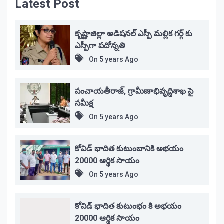
Latest Post
కృష్ణాజిల్లా అడిషనల్ ఎస్పీ మల్లిక గర్గ్ కు
ఎస్పీగా పదోన్నతి
On
5 years Ago
పంచాయతీరాజ్, గ్రామీణాభివృద్ధిశాఖ పై
సమీక్ష
On
5 years Ago
కోవిడ్ భాదిత కుటుంబానికి అభయం
20000 ఆర్థిక సాయం
On
5 years Ago
కోవిడ్ భాదిత కుటుంభం కి అభయం
20000 ఆర్థిక సాయం