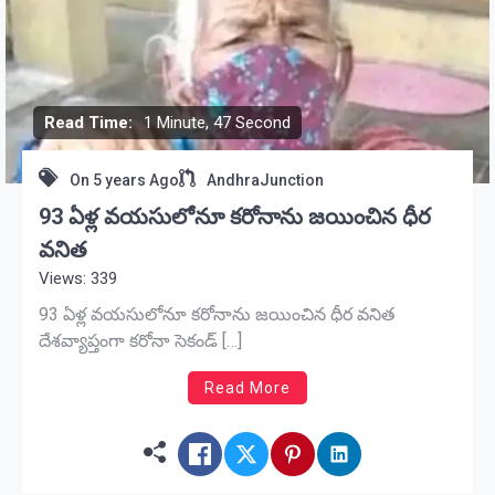
Read Time:
1 Minute, 47 Second
On
5 years Ago
AndhraJunction
93 ఏళ్ల వయసులోనూ కరోనాను జయించిన ధీర
వనిత
Views: 339
93 ఏళ్ల వయసులోనూ కరోనాను జయించిన ధీర వనిత
దేశవ్యాప్తంగా కరోనా సెకండ్ […]
Read More