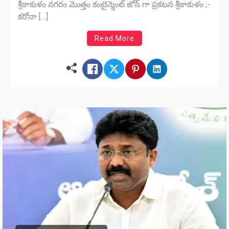
శ్రీకాకుళం నగరం మొత్తం కంటైన్మెంట్ జోన్ గా ప్రకటన శ్రీకాకుళం ;-
కరోనా […]
Read More