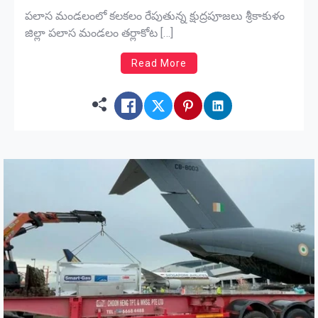
పలాస మండలంలో కలకలం రేపుతున్న క్షుద్రపూజలు శ్రీకాకుళం
జిల్లా పలాస మండలం తర్లాకోట […]
Read More