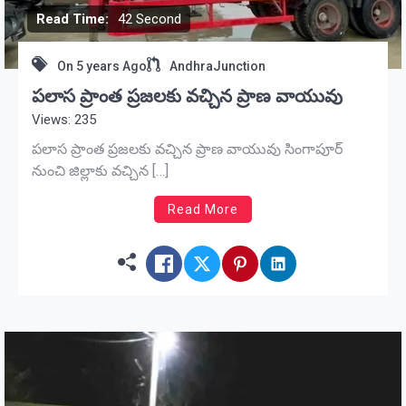
Read Time:
42 Second
On
5 years Ago
AndhraJunction
పలాస ప్రాంత ప్రజలకు వచ్చిన ప్రాణ వాయువు
Views: 235
పలాస ప్రాంత ప్రజలకు వచ్చిన ప్రాణ వాయువు సింగాపూర్
నుంచి జిల్లాకు వచ్చిన […]
Read More