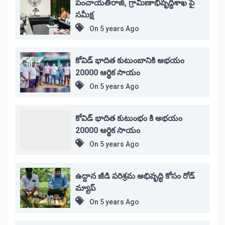
పంచాయతీరాజ్, గ్రామీణాభివృద్ధిశాఖ పై
సమీక్ష
On
5 years Ago
కోవిడ్ భాదిత కుటుంబానికి అభయం
20000 ఆర్థిక సాయం
On
5 years Ago
కోవిడ్ భాదిత కుటుంభం కి అభయం
20000 ఆర్థిక సాయం
On
5 years Ago
ఉద్దాన జీడి పరిశ్రమ అభివృద్ధి కోసం రోడ్
మ్యాప్
On
5 years Ago