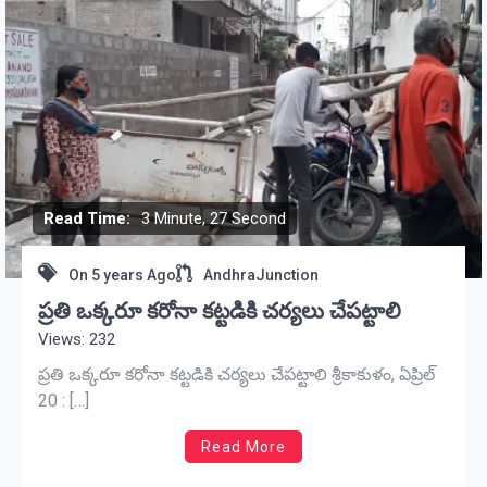
Read Time:
3 Minute, 27 Second
On
5 years Ago
AndhraJunction
ప్రతి ఒక్కరూ కరోనా కట్టడికి చర్యలు చేపట్టాలి
Views: 232
ప్రతి ఒక్కరూ కరోనా కట్టడికి చర్యలు చేపట్టాలి శ్రీకాకుళం, ఏప్రిల్
20 : […]
Read More