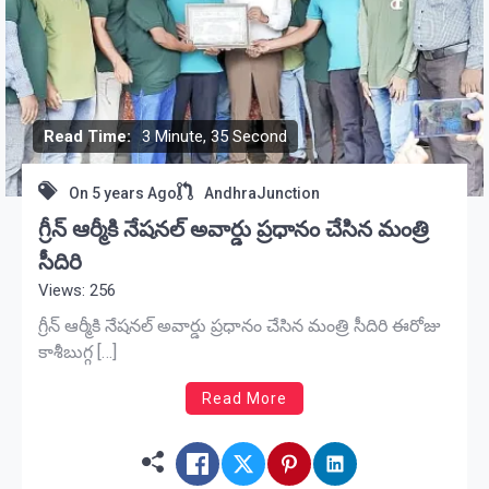
Read Time:
3 Minute, 35 Second
On
5 years Ago
AndhraJunction
గ్రీన్ ఆర్మీకి నేషనల్ అవార్డు ప్రధానం చేసిన మంత్రి
సీదిరి
Views: 256
గ్రీన్ ఆర్మీకి నేషనల్ అవార్డు ప్రధానం చేసిన మంత్రి సీదిరి ఈరోజు
కాశీబుగ్గ […]
Read More