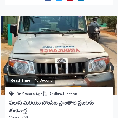
Read Time:
40 Second
On
5 years Ago
AndhraJunction
పలాస మరియు సోంపేట ప్రాంతాల ప్రజలకు
శుభవార్త…
Views: 250