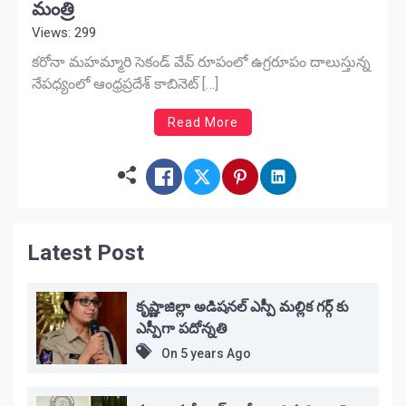
మంత్రి
Views: 299
కరోనా మహమ్మారి సెకండ్ వేవ్ రూపంలో ఉగ్రరూపం దాలుస్తున్న
నేపధ్యంలో ఆంధ్రప్రదేశ్ కాబినెట్ […]
Read More
Latest Post
కృష్ణాజిల్లా అడిషనల్ ఎస్పీ మల్లిక గర్గ్ కు
ఎస్పీగా పదోన్నతి
On
5 years Ago