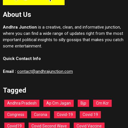
About Us
Andhra Junction
is a creative, clean, and informative junction,
where you can find a wide range of updates right from the most
important political insights to silly gossips that makes you catch
some entertainment.
Quick Contact Info
Email :
contact@andhrajunction.com
Tagged
Andhra Pradesh
Ap Cm Jagan
Bjp
Cm Kcr
Congress
Corona
Covid-19
Covid 19
Covid19
Covid Second Wave
Covid Vaccine