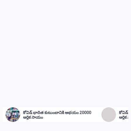
దిత కుటుంబానికి అభయం 20000
కోవిడ్ భాదిత కుటుంభం కి అభయ
ం
ఆర్థిక సాయం