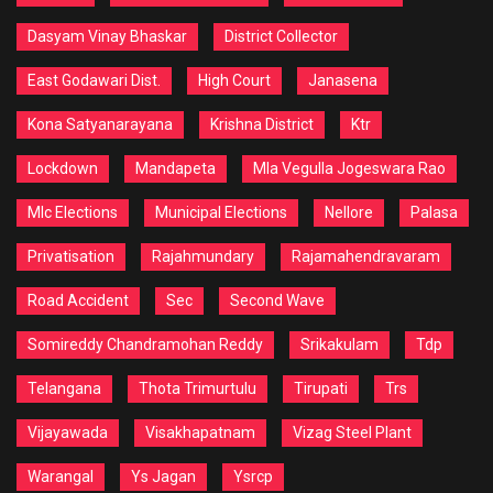
Dasyam Vinay Bhaskar
District Collector
East Godawari Dist.
High Court
Janasena
Kona Satyanarayana
Krishna District
Ktr
Lockdown
Mandapeta
Mla Vegulla Jogeswara Rao
Mlc Elections
Municipal Elections
Nellore
Palasa
Privatisation
Rajahmundary
Rajamahendravaram
Road Accident
Sec
Second Wave
Somireddy Chandramohan Reddy
Srikakulam
Tdp
Telangana
Thota Trimurtulu
Tirupati
Trs
Vijayawada
Visakhapatnam
Vizag Steel Plant
Warangal
Ys Jagan
Ysrcp