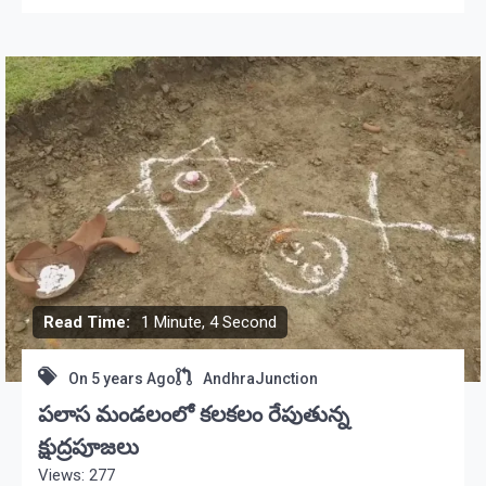
Read Time:
1 Minute, 4 Second
On
5 years Ago
AndhraJunction
పలాస మండలంలో కలకలం రేపుతున్న
క్షుద్రపూజలు
Views: 277