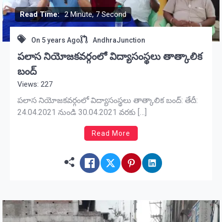
Read Time:
2 Minute, 7 Second
On
5 years Ago
AndhraJunction
పలాస నియోజకవర్గంలో విద్యాసంస్థలు తాత్కాలిక
బంద్
Views: 227
పలాస నియోజకవర్గంలో విద్యాసంస్థలు తాత్కాలిక బంద్: తేదీ:
24.04.2021 నుండి 30.04.2021 వరకు […]
Read More