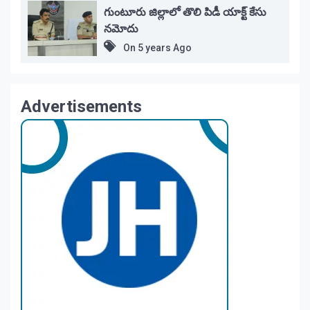
గుంటూరు జిల్లాలో తొలి పిడీ యాక్ట్ కేసు
నమోదు
On
5 years Ago
Advertisements