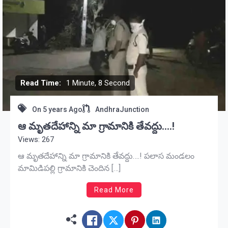
Read Time:
1 Minute, 8 Second
On
5 years Ago
AndhraJunction
ఆ మృతదేహాన్ని మా గ్రామానికి తేవద్దు….!
Views: 267
ఆ మృతదేహాన్ని మా గ్రామానికి తేవద్దు….! పలాస మండలం
మామిడిపల్లి గ్రామానికి చెందిన […]
Read More