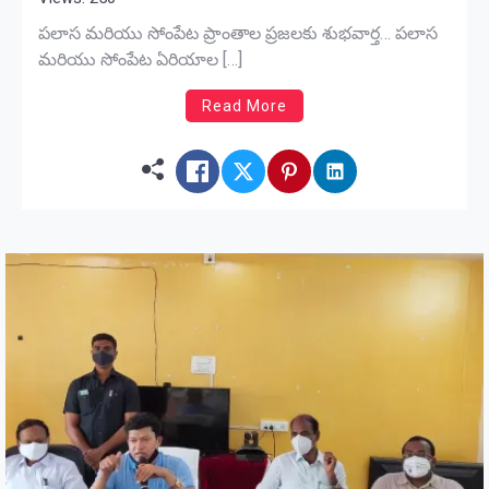
పలాస మరియు సోంపేట ప్రాంతాల ప్రజలకు శుభవార్త… పలాస
మరియు సోంపేట ఏరియాల […]
Read More