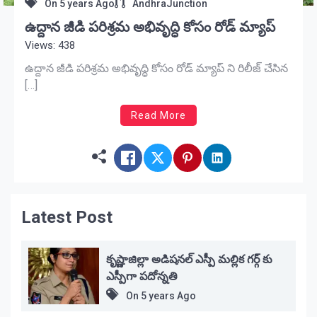
On
5 years Ago
AndhraJunction
ఉద్దాన జీడి పరిశ్రమ అభివృద్ధి కోసం రోడ్ మ్యాప్
Views: 438
ఉద్దాన జీడి పరిశ్రమ అభివృద్ధి కోసం రోడ్ మ్యాప్ ని రిలీజ్ చేసిన
[…]
Read More
Latest Post
కృష్ణాజిల్లా అడిషనల్ ఎస్పీ మల్లిక గర్గ్ కు
ఎస్పీగా పదోన్నతి
On
5 years Ago