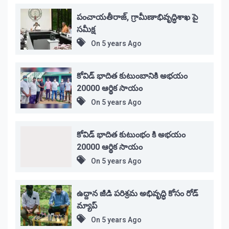
పంచాయతీరాజ్, గ్రామీణాభివృద్ధిశాఖ పై
సమీక్ష
On
5 years Ago
కోవిడ్ భాదిత కుటుంబానికి అభయం
20000 ఆర్థిక సాయం
On
5 years Ago
కోవిడ్ భాదిత కుటుంభం కి అభయం
20000 ఆర్థిక సాయం
On
5 years Ago
ఉద్దాన జీడి పరిశ్రమ అభివృద్ధి కోసం రోడ్
మ్యాప్
On
5 years Ago