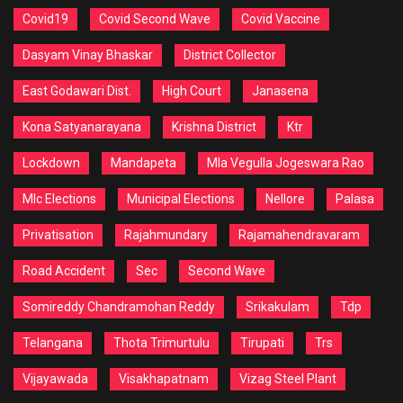
Covid19
Covid Second Wave
Covid Vaccine
Dasyam Vinay Bhaskar
District Collector
East Godawari Dist.
High Court
Janasena
Kona Satyanarayana
Krishna District
Ktr
Lockdown
Mandapeta
Mla Vegulla Jogeswara Rao
Mlc Elections
Municipal Elections
Nellore
Palasa
Privatisation
Rajahmundary
Rajamahendravaram
Road Accident
Sec
Second Wave
Somireddy Chandramohan Reddy
Srikakulam
Tdp
Telangana
Thota Trimurtulu
Tirupati
Trs
Vijayawada
Visakhapatnam
Vizag Steel Plant