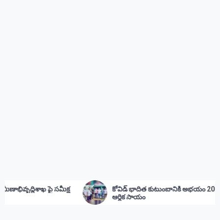
ద్ధిశాఖ పై సమీక్ష
కోవిడ్ భాదిత కుటుంబానికి అభయం 20000
ఆర్థిక సాయం