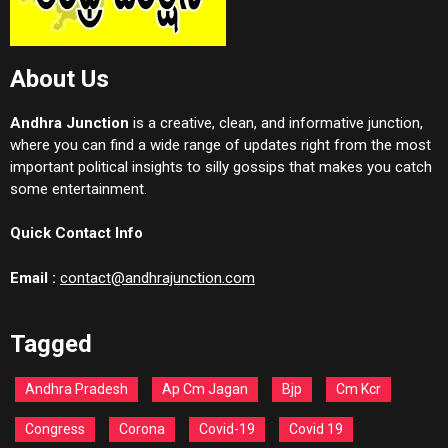
About Us
Andhra Junction
is a creative, clean, and informative junction,
where you can find a wide range of updates right from the most
important political insights to silly gossips that makes you catch
some entertainment.
Quick Contact Info
Email :
contact@andhrajunction.com
Tagged
Andhra Pradesh
Ap Cm Jagan
Bjp
Cm Kcr
Congress
Corona
Covid-19
Covid 19