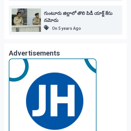
గుంటూరు జిల్లాలో తొలి పిడీ యాక్ట్ కేసు
నమోదు
On
5 years Ago
Advertisements