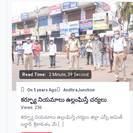
Read Time:
2 Minute, 39 Second
On
5 years Ago
AndhraJunction
కర్ఫ్యూ నియమాలు ఉల్లంఘిస్తే చర్యలు
Views: 236
కర్ఫ్యూ నియమాలు ఉల్లంఘిస్తే చర్యలు జిల్లా ఎస్పీ అమిత్
బర్థార్. శ్రీకాకుళం, మే […]