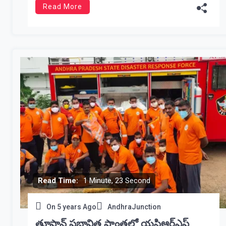
Read More
Read Time:
1 Minute, 23 Second
On
5 years Ago
AndhraJunction
తూఫాన్ ప్రభావిత ప్రాంతల్లో యస్డిఆర్ఎఫ్