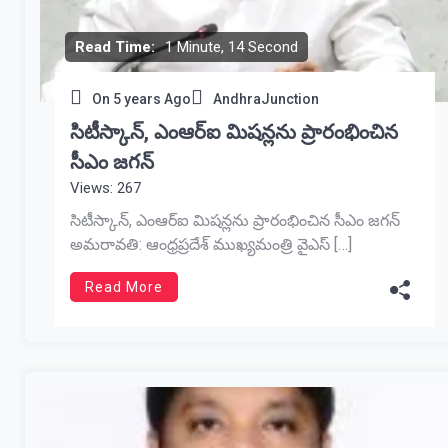
Read Time:
1 Minute, 14 Second
On
5 years Ago
AndhraJunction
సిటీస్కాన్‌, ఎంఆర్‌ఐ మిషన్లను ప్రారంభించిన
సీఎం జగన్‌
Views: 267
సిటీస్కాన్‌, ఎంఆర్‌ఐ మిషన్లను ప్రారంభించిన సీఎం జగన్‌
అమరావతి: ఆంధ్రప్రదేశ్‌ ముఖ్యమంత్రి వైఎస్‌ […]
Read More