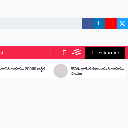
Subscribe
కోవిడ్ భాదిత కుటుంభం కి అభయం 20000 ఆర్థిక
ఉ
సాయం