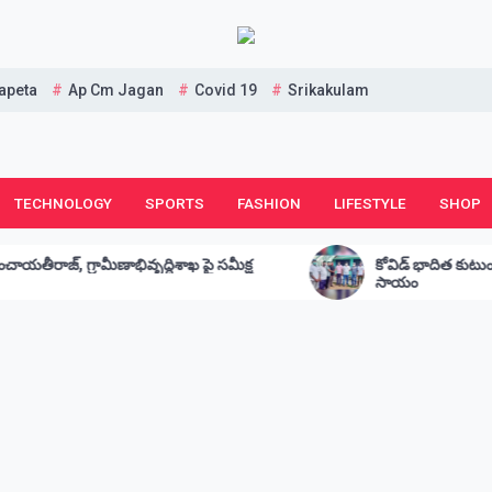
apeta
Ap Cm Jagan
Covid 19
Srikakulam
TECHNOLOGY
SPORTS
FASHION
LIFESTYLE
SHOP
ాఖ పై సమీక్ష
కోవిడ్ భాదిత కుటుంబానికి అభయం 20000 ఆర్థిక
సాయం