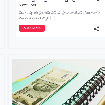
Views: 234
పలాస ప్రాంత ప్రజలకు వచ్చిన ప్రాణ వాయువు సింగాపూర్
నుంచి జిల్లాకు వచ్చిన […]
Read More