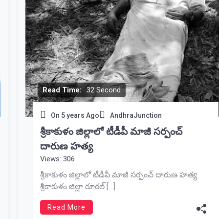
Read Time:
32 Second
On
5 years Ago
AndhraJunction
శ్రీకాకుళం జిల్లాలో టీడీపీ మాజీ సర్పంచ్
దారుణ హత్య
Views: 306
శ్రీకాకుళం జిల్లాలో టీడీపీ మాజీ సర్పంచ్ దారుణ హత్య
శ్రీకాకుళం జిల్లా రూరల్ […]
Read More