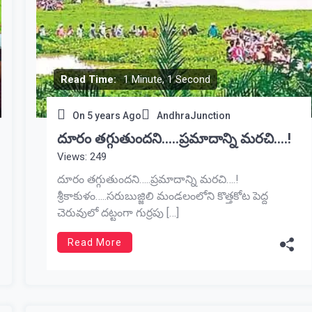
Read Time:
1 Minute, 1 Second
On
5 years Ago
AndhraJunction
దూరం తగ్గుతుందని…..ప్రమాదాన్ని మరచి….!
Views: 249
దూరం తగ్గుతుందని…..ప్రమాదాన్ని మరచి….!
శ్రీకాకుళం…..సరుబుజ్జిలి మండలంలోని కొత్తకోట పెద్ద
చెరువులో దట్టంగా గుర్రపు […]
Read More