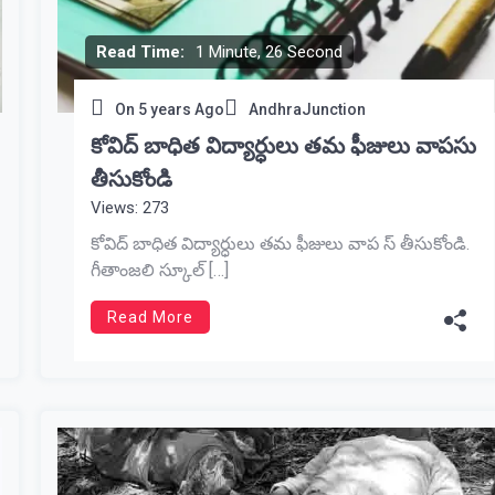
Read Time:
1 Minute, 26 Second
On
5 years Ago
AndhraJunction
కోవిద్ బాధిత విద్యార్ధులు తమ ఫీజులు వాపసు
తీసుకోండి
Views: 273
కోవిద్ బాధిత విద్యార్ధులు తమ ఫీజులు వాప స్ తీసుకోండి.
గీతాంజలి స్కూల్ […]
Read More