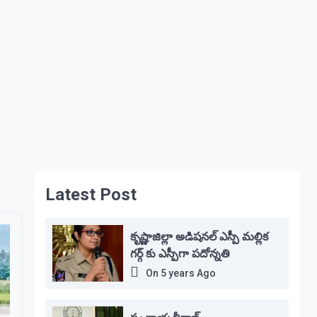
Latest Post
కృష్ణాజిల్లా అడిషనల్ ఎస్పీ మల్లిక
గర్గ్ కు ఎస్పీగా పదోన్నతి
On
5 years Ago