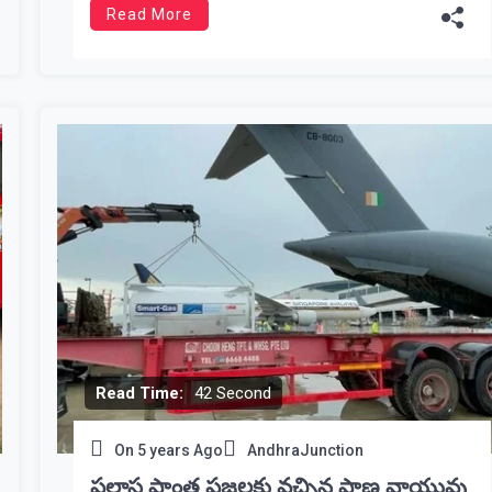
Read More
Read Time:
42 Second
On
5 years Ago
AndhraJunction
పలాస ప్రాంత ప్రజలకు వచ్చిన ప్రాణ వాయువు