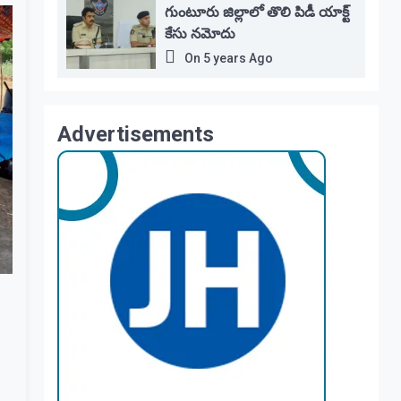
గుంటూరు జిల్లాలో తొలి పిడీ యాక్ట్
కేసు నమోదు
On
5 years Ago
Advertisements