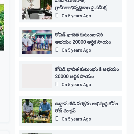
పంచాయతీరాజ్,
గ్రామీణాభివృద్ధిశాఖ పై సమీక్ష
On
5 years Ago
కోవిడ్ భాదిత కుటుంబానికి
అభయం 20000 ఆర్థిక సాయం
On
5 years Ago
కోవిడ్ భాదిత కుటుంభం కి అభయం
20000 ఆర్థిక సాయం
On
5 years Ago
ఉద్దాన జీడి పరిశ్రమ అభివృద్ధి కోసం
రోడ్ మ్యాప్
On
5 years Ago