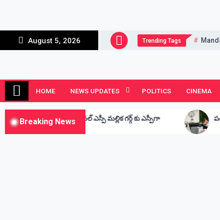
Skip
to
content
Mand
August 5, 2026
Trending Tags
Andhra Junction
Always Connected
HOME
NEWS UPDATES
POLITICS
CINEMA
షనల్ ఎస్పీ మల్లిక గర్గ్ కు ఎస్పీగా
పంచాయతీరాజ్, గ్రామీణాభివృద్ధిశ
Breaking News