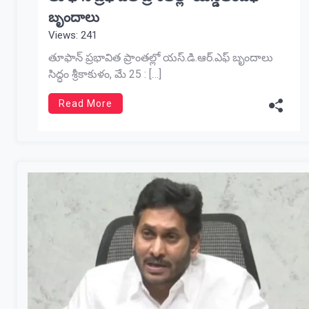
బృందాలు
Views: 241
తూఫాన్ ప్రభావిత ప్రాంతల్లో యస్.డి.ఆర్.ఎఫ్ బృందాలు
సిద్ధం శ్రీకాకుళం, మే 25 : […]
Read More