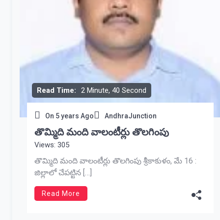
Read Time:
2 Minute, 40 Second
On
5 years Ago
AndhraJunction
తొమ్మిది మంది వాలంటీర్లు తొలగింపు
Views: 305
తొమ్మిది మంది వాలంటీర్లు తొలగింపు శ్రీకాకుళం, మే 16 :
జిల్లాలో చేపట్టిన […]
Read More