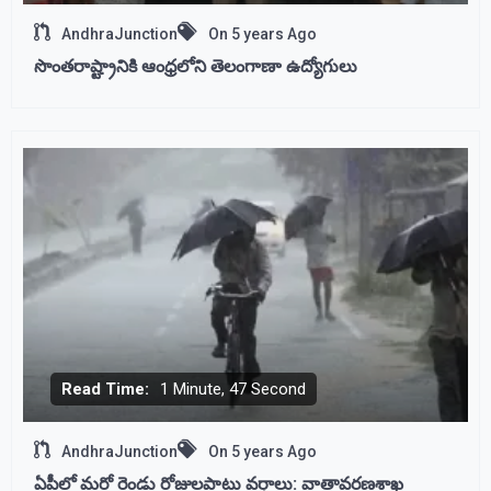
AndhraJunction
On
5 years Ago
సొంతరాష్ట్రానికి ఆంధ్రలోని తెలంగాణా ఉద్యోగులు
Read Time:
1 Minute, 47 Second
AndhraJunction
On
5 years Ago
ఏపీలో మరో రెండు రోజులపాటు వర్షాలు: వాతావరణశాఖ