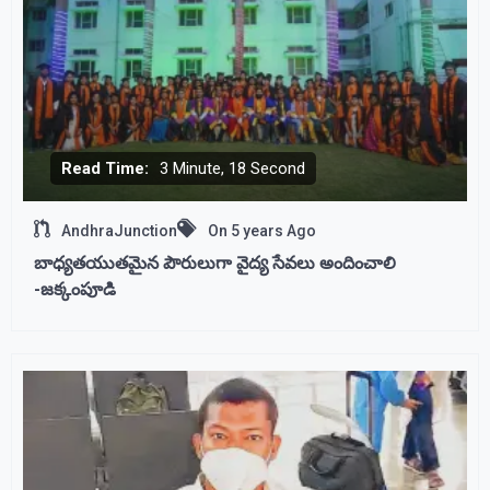
Read Time:
3 Minute, 18 Second
AndhraJunction
On
5 years Ago
బాధ్యతయుతమైన పౌరులుగా వైద్య సేవలు అందించాలి
-జక్కంపూడి