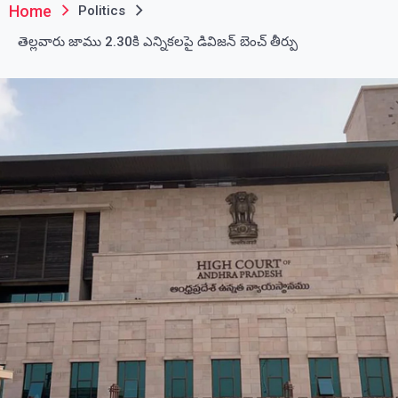
Home
Politics
తెల్లవారు జాము 2.30కి ఎన్నికలపై డివిజన్ బెంచ్ తీర్పు