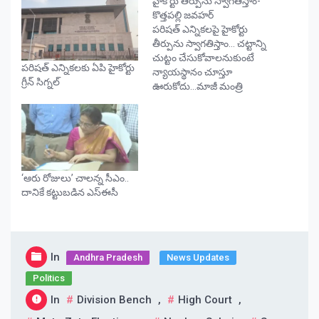
హైకోర్టు తీర్పును స్వాగతిస్తాం-
కొత్తపల్లి జవహర్
పరిషత్ ఎన్నికలపై హైకోర్టు
తీర్పును స్వాగతిస్తాం… చట్టాన్ని
చుట్టం చేసుకోవాలనుకుంటే
పరిషత్ ఎన్నికలకు ఏపి హైకోర్టు
న్యాయస్థానం చూస్తూ
గ్రీన్ సిగ్నల్
ఊరుకోదు…మాజీ మంత్రి
కొత్తపల్లి జవహర్ పరిషత్
ఎన్నికల పై హైకోర్టు వెలువరిచిన
తీర్పుపై కొత్తపల్లి జవహర్ హర్షం
వ్యక్తం చేశారు. ఆయన
వ్యాఖ్యలు ఆయన మాటల్లోనే
"జగన్ రెడ్డి తన అనుచరులతో
‘ఆరు రోజులు’ చాలన్న సీఎం..
చట్టాన్ని చుట్టం
దానికే కట్టుబడిన ఎస్ఈసీ
చేసుకోవాలనుకుంటే
న్యాయస్థానం చూస్తూ
ఊరుకోదని వందకు పైగా పడిన
మొట్టికాయలతో పాటు నేడు
In
హైకోర్టు తీర్పు కూడా
Andhra Pradesh
News Updates
చూసుకోవచ్చు. సుప్రీం…
Politics
In
Division Bench
,
High Court
,