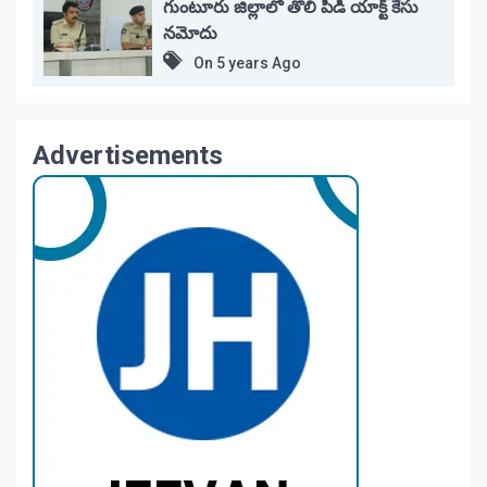
గుంటూరు జిల్లాలో తొలి పిడీ యాక్ట్ కేసు
నమోదు
On
5 years Ago
Advertisements