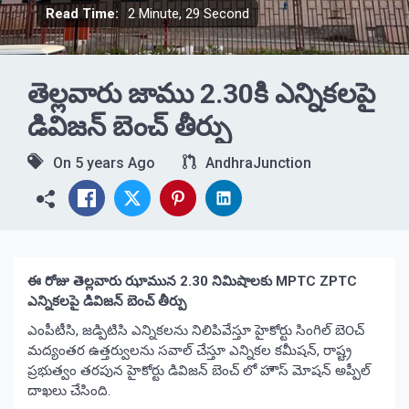
Read Time:
2 Minute, 29 Second
తెల్లవారు జాము 2.30కి ఎన్నికలపై
డివిజన్ బెంచ్ తీర్పు
On
5 years Ago
AndhraJunction
ఈ రోజు తెల్లవారు ఝామున 2.30 నిమిషాలకు MPTC ZPTC
ఎన్నికలపై డివిజన్ బెంచ్ తీర్పు
ఎంపీటీసి, జడ్పిటిసి ఎన్నికలను నిలిపివేస్తూ హైకోర్టు సింగిల్ బె౦చ్
మద్యంతర ఉత్తర్వులను సవాల్ చేస్తూ ఎన్నికల కమీషన్, రాష్ట్ర
ప్రభుత్వం తరపున హైకోర్టు డివిజన్ బెంచ్ లో హౌస్ మోషన్ అప్పీల్
దాఖలు చేసింది.