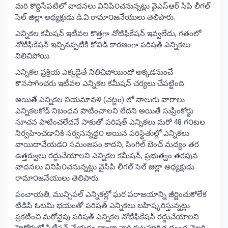
మరి కొద్దిసేపటిలో వాదనలు వినిపి౦చనున్నట్లు వైఎస్ఆర్ సిపి లీగల్
సెల్ జిల్లా అధ్యక్షుడు డి.వి.రామా౦జనేయులు తెలిపారు.
ఎన్నికల కమీషన్ ఇటీవల కొత్తగా నోటిఫికేషన్ ఇవ్వలేదు, గతంలో
నోటిఫికేషన్ ఇచ్చినప్పటికి కోవిడ్ కారణంగా పరిషత్ ఎన్నికలు
నిలిచిపోయి.
ఎన్నికల ప్రక్రియ ఎక్కడైతే నిలిచిపోయిందో అక్కడనుంచే
కొనసాగించరు ఇటీవల ఎన్నికల కమీషన్ చర్యలు చేపట్టింది.
అయితే ఎన్నికల నియమావళి (చట్టం) లో నాలుగు వారాలు
ఎన్నికలకోడ్ నిబంధన పాటించాలని లేదని అయితే సుప్రీంకోర్టు
సూచన పాటించలేదనే సాకుతో పరిషత్ ఎన్నికలు మరో 48 గ౦టల
నిర్వహించడానికి సర్వసన్నద్ద౦ అయిన పరిస్థితుల్లో ఎన్నికలు
వాయిదావేయడ౦ సమంజసం కాదని, సింగిల్ బెంచ్ మద్యం తర
ఉత్తర్వులు రద్దుచేయాలని ఎన్నికల కమీషన్, ప్రభుత్వం తరపున
వాదనలు వినిపి౦చనున్నట్లు వైసిపి లీగల్ సెల్ జిల్లా అధ్యక్షుడు
రామా౦జనేయులు తెలిపారు.
పంచాయతి, మున్సిపల్ ఎన్నికల్లో ఘర పరాజయాన్ని జీర్ణించుకోలేక
టిడిపి ఓటమి భయంతో పరిషత్ ఎన్నికలు బహిష్కరిస్తున్నట్లు
ప్రకటించి మరోవైపు పరిషత్ ఎన్నికల నోటిఫికేషన్ రద్దుచేయాలని
హైకోర్టులో పిటీషన్ వేయడం ద్వారా వారి కుట్రపూరిత ద్వంద వైఖరి