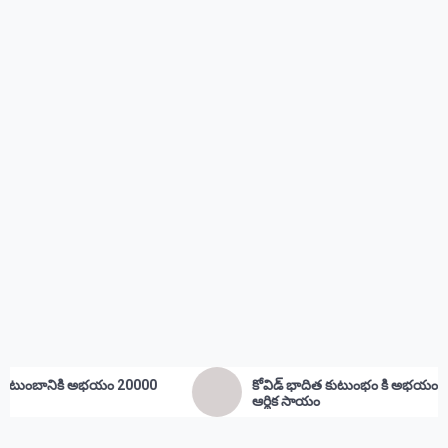
కోవిడ్ భాదిత కుటుంభం కి అభయం 20000
ఉద్దాన
ఆర్థిక సాయం