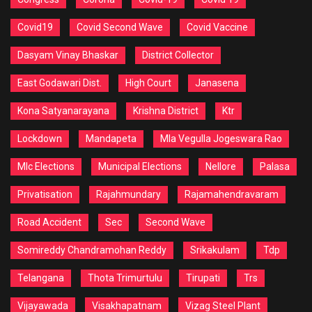
Covid19
Covid Second Wave
Covid Vaccine
Dasyam Vinay Bhaskar
District Collector
East Godawari Dist.
High Court
Janasena
Kona Satyanarayana
Krishna District
Ktr
Lockdown
Mandapeta
Mla Vegulla Jogeswara Rao
Mlc Elections
Municipal Elections
Nellore
Palasa
Privatisation
Rajahmundary
Rajamahendravaram
Road Accident
Sec
Second Wave
Somireddy Chandramohan Reddy
Srikakulam
Tdp
Telangana
Thota Trimurtulu
Tirupati
Trs
Vijayawada
Visakhapatnam
Vizag Steel Plant