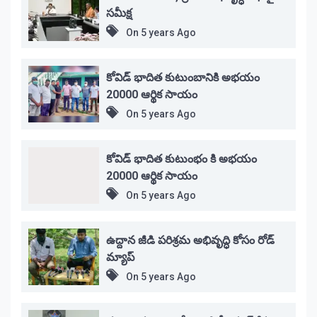
సమీక్ష
On
5 years Ago
కోవిడ్ భాదిత కుటుంబానికి అభయం
20000 ఆర్థిక సాయం
On
5 years Ago
కోవిడ్ భాదిత కుటుంభం కి అభయం
20000 ఆర్థిక సాయం
On
5 years Ago
ఉద్దాన జీడి పరిశ్రమ అభివృద్ధి కోసం రోడ్
మ్యాప్
On
5 years Ago