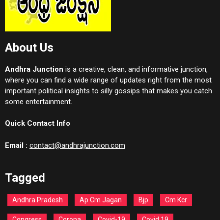
About Us
Andhra Junction
is a creative, clean, and informative junction,
where you can find a wide range of updates right from the most
important political insights to silly gossips that makes you catch
some entertainment.
Quick Contact Info
Email :
contact@andhrajunction.com
Tagged
Andhra Pradesh
Ap Cm Jagan
Bjp
Cm Kcr
Congress
Corona
Covid-19
Covid 19