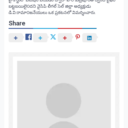
బట్టబయిలై౦దని వైసిపి లీగల్ సెల్ జిల్లా అధ్యక్షుడు
డి.వి.రామా౦జనేయులు ఒక ప్రకటనలో విమర్శించారు.
Share