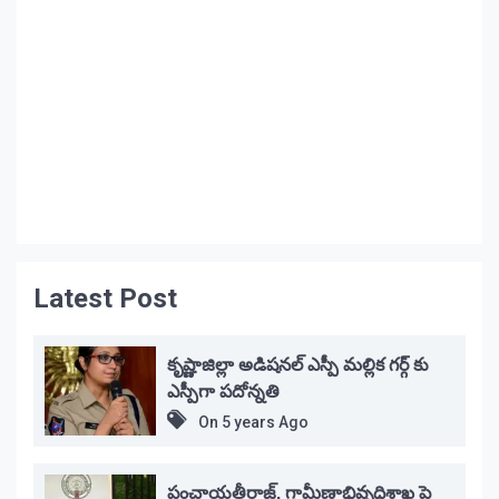
Latest Post
కృష్ణాజిల్లా అడిషనల్ ఎస్పీ మల్లిక గర్గ్ కు
ఎస్పీగా పదోన్నతి
On
5 years Ago
పంచాయతీరాజ్, గ్రామీణాభివృద్ధిశాఖ పై