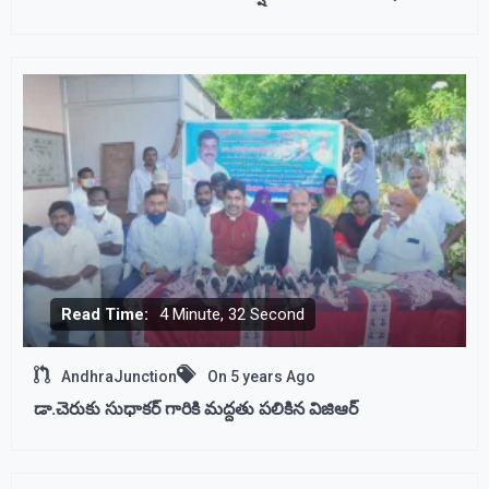
Read Time:
4 Minute, 32 Second
AndhraJunction
On
5 years Ago
డా.చెరుకు సుధాకర్ గారికి మద్దతు పలికిన విజిఆర్