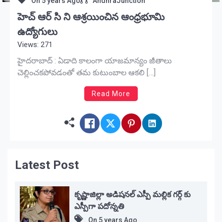
On
5 years Ago
AndhraJunction
హెచ్ ఆర్ సి ని ఆశ్రయించిన ఆంధ్రభూమి
ఉద్యోగులు
Views: 271
హైద‌రాబాద్ : ఏడాది కాలంగా యాజమాన్యం జీతాలు
చెల్లించకపోవడంతో తమ కుటుంబాల ఆకలి […]
Read More
Latest Post
కృష్ణాజిల్లా అడిషనల్ ఎస్పీ మల్లిక గర్గ్ కు
ఎస్పీగా పదోన్నతి
On
5 years Ago