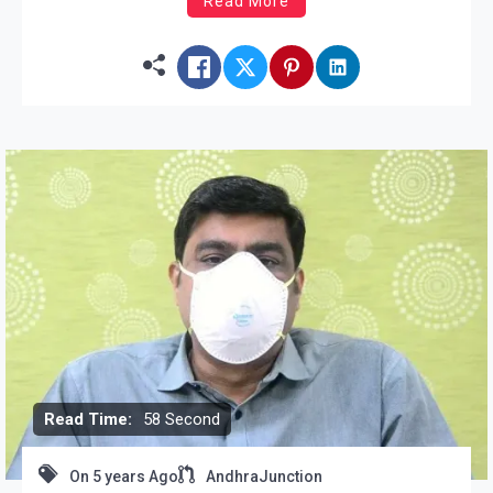
Read More
Read Time:
58 Second
On
5 years Ago
AndhraJunction