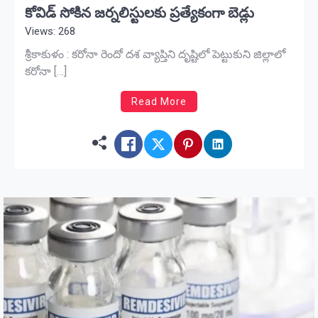
కోవిడ్‌ సోకిన జర్నలిస్టులకు ప్రత్యేకంగా బెడ్లు
Views: 268
శ్రీకాకుళం : కరోనా రెందో దశ వ్యాప్తిని దృష్టిలో పెట్టుకుని జిల్లాలో
కరోనా […]
Read More