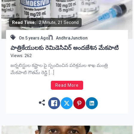
Read Time:
2 Minute, 21 Second
On
5 years Ago
AndhraJunction
పాత్రికేయులకు రెమిడెసివిర్ అందజేశిన మేకపాటి
Views: 262
జర్నలిస్టుల కష్టాల పై స్పందించిన పరిశ్రమల శాఖ మంత్రి
మేకపాటి గౌతమ్ రెడ్డి […]
Read More