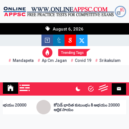
Skip
to
content
I have read and agree to the terms & conditions
August 6, 2026
Trending Tags
Mandapeta
Ap Cm Jagan
Covid 19
Srikakulam
Andhra Junction
Always Connected
కోవిడ్ భాదిత కుటుంభం కి అభయం 20000
ఉద్దాన జీడి
ఆర్థిక సాయం