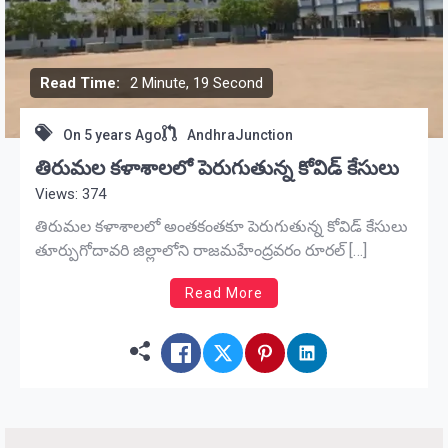
Read Time:
2 Minute, 19 Second
On
5 years Ago
AndhraJunction
తిరుమల కళాశాలలో పెరుగుతున్న కోవిడ్ కేసులు
Views: 374
తిరుమల కళాశాలలో అంతకంతకూ పెరుగుతున్న కోవిడ్ కేసులు
తూర్పుగోదావరి జిల్లాలోని రాజమహేంద్రవరం రూరల్ […]
Read More