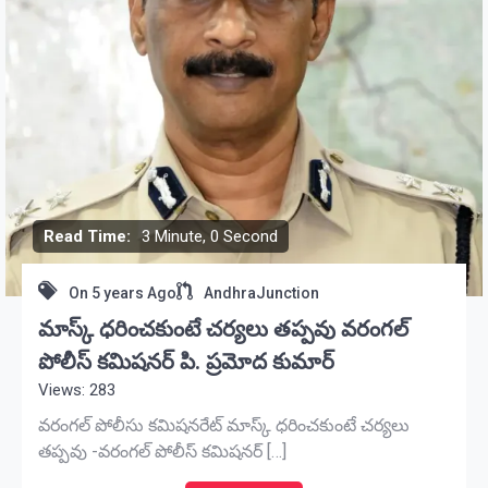
Read Time:
3 Minute, 0 Second
On
5 years Ago
AndhraJunction
మాస్క్ ధరించకుంటే చర్యలు తప్పవు వరంగల్
పోలీస్ కమిషనర్ పి. ప్రమోద కుమార్
Views: 283
వరంగల్ పోలీసు కమిషనరేట్ మాస్క్ ధరించకుంటే చర్యలు
తప్పవు -వరంగల్ పోలీస్ కమిషనర్ […]