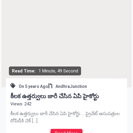
Read Time:
1 Minute, 49 Second
On
5 years Ago
AndhraJunction
కీలక ఉత్తర్వులు జారీ చేసిన ఏపి హైకోర్టు
Views: 242
కీలక ఉత్తర్వులు జారీ చేసిన ఏపి హైకోర్టు…. ప్రైవేట్ ఆసుపత్రుల
దోపిడీకి చెక్ […]