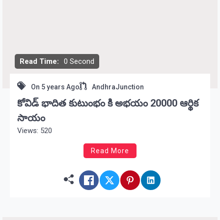
Read Time:
0 Second
On
5 years Ago
AndhraJunction
కోవిడ్ భాదిత కుటుంభం కి అభయం 20000 ఆర్థిక
సాయం
Views: 520
Read More