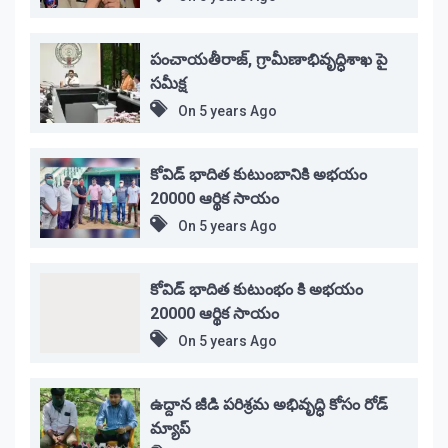
పంచాయతీరాజ్, గ్రామీణాభివృద్ధిశాఖ పై
సమీక్ష
On
5 years Ago
కోవిడ్ భాదిత కుటుంబానికి అభయం
20000 ఆర్థిక సాయం
On
5 years Ago
కోవిడ్ భాదిత కుటుంభం కి అభయం
20000 ఆర్థిక సాయం
On
5 years Ago
ఉద్దాన జీడి పరిశ్రమ అభివృద్ధి కోసం రోడ్
మ్యాప్