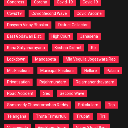
Congress
Corona
Covid-19
Covid 19
Covid19
Covid Second Wave
Covid Vaccine
Dasyam Vinay Bhaskar
District Collector
East Godawari Dist.
High Court
Janasena
Kona Satyanarayana
Krishna District
Ktr
Lockdown
Mandapeta
Mla Vegulla Jogeswara Rao
Mlc Elections
Municipal Elections
Nellore
Palasa
Privatisation
Rajahmundary
Rajamahendravaram
Road Accident
Sec
Second Wave
Somireddy Chandramohan Reddy
Srikakulam
Tdp
Telangana
Thota Trimurtulu
Tirupati
Trs
Vijayawada
Visakhapatnam
Vizag Steel Plant