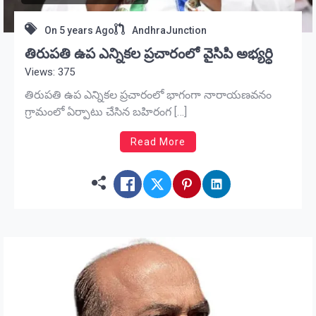
On
5 years Ago
AndhraJunction
తిరుపతి ఉప ఎన్నికల ప్రచారంలో వైసిపి అభ్యర్ధి
Views: 375
తిరుపతి ఉప ఎన్నికల ప్ర‌చారంలో భాగంగా నారాయణవనం
గ్రామంలో ఏర్పాటు చేసిన బహిరంగ […]
Read More