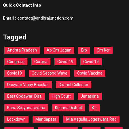
Quick Contact Info
Email :
contact@andhrajunction.com
Tagged
Andhra Pradesh
Ap Cm Jagan
Bjp
Cm Kcr
Congress
Corona
Covid-19
Covid 19
Covid19
Covid Second Wave
Covid Vaccine
Dasyam Vinay Bhaskar
District Collector
East Godawari Dist.
High Court
Janasena
Kona Satyanarayana
Krishna District
Ktr
Lockdown
Mandapeta
Mla Vegulla Jogeswara Rao