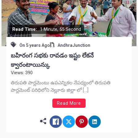
Read Time:
1 Minute, 55 Second
On
5 years Ago
AndhraJunction
బహిరంగ సభకు రావడం ఇష్టం లేకనే
క్వారంటాయిన్కు
Views: 390
తిరుపతి పార్లమెంటు ఉపఎన్నికల నేపధ్యంలో తిరుపతి
పార్లమెంట్ పరిధిలోని నెల్లూరు జిల్లా లో […]
Read More