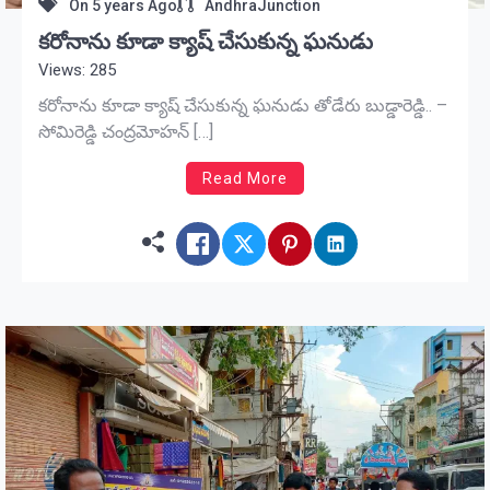
On
5 years Ago
AndhraJunction
కరోనాను కూడా క్యాష్ చేసుకున్న ఘనుడు
Views: 285
కరోనాను కూడా క్యాష్ చేసుకున్న ఘనుడు తోడేరు బుడ్డారెడ్డి.. –
సోమిరెడ్డి చంద్రమోహన్ […]
Read More