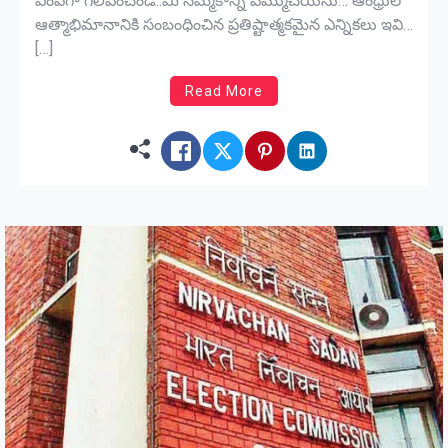
ఎంపీగా గెలిపించండి..మీ నమ్మకాన్ని వమ్ముచేయను… ఆంధ్రుల
ఆత్మాభిమానానికి సంబంధించిన ప్రతిష్టాత్మకమైన ఎన్నికలు ఇవి…
[…]
Read More