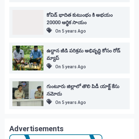
కోవిడ్ భాదిత కుటుంభం కి అభయం
20000 ఆర్థిక సాయం
On
5 years Ago
ఉద్దాన జీడి పరిశ్రమ అభివృద్ధి కోసం రోడ్
మ్యాప్
On
5 years Ago
గుంటూరు జిల్లాలో తొలి పిడీ యాక్ట్ కేసు
నమోదు
On
5 years Ago
Advertisements