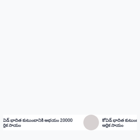
ానికి అభయం 20000
కోవిడ్ భాదిత కుటుంభం కి అభయం 20000
ఆర్థిక సాయం