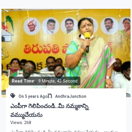
Read Time:
9 Minute, 43 Second
On
5 years Ago
AndhraJunction
ఎంపీగా గెలిపించండి..మీ నమ్మకాన్ని
వమ్ముచేయను
Views: 268