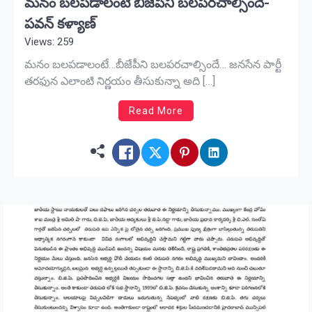
మనం బలపడాలంటే బీజేపీని బలపరచాల్సిందే-
పవన్ కళ్యాణ్
Views: 259
మనం బలపడాలంటే…బీజేపీని బలపరచాల్సిందే… జనసేన పార్టీ
తరఫున ఎలాంటి నిర్ణయం తీసుకున్నా అది […]
Read More