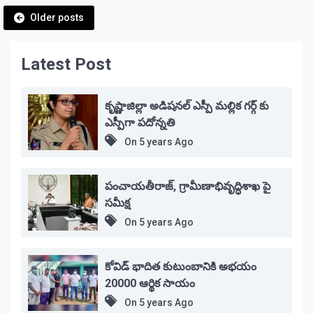
Posts
Older posts
navigation
Latest Post
కృష్ణాజిల్లా అడిషనల్ ఎస్పీ మల్లిక గర్గ్ కు
ఎస్పీగా పదోన్నతి
On
5 years Ago
పంచాయతీరాజ్, గ్రామీణాభివృద్ధిశాఖ పై
సమీక్ష
On
5 years Ago
కోవిడ్ భాదిత కుటుంబానికి అభయం
20000 ఆర్థిక సాయం
On
5 years Ago