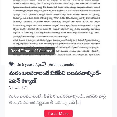
Read Time:
44 Second
On
5 years Ago
AndhraJunction
మనం బలపడాలంటే బీజేపీని బలపరచాల్సిందే-
పవన్ కళ్యాణ్
Views: 270
మనం బలపడాలంటే…బీజేపీని బలపరచాల్సిందే… జనసేన పార్టీ
తరఫున ఎలాంటి నిర్ణయం తీసుకున్నా అది […]
Read More