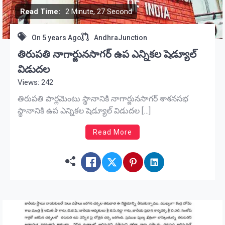
Read Time:
2 Minute, 27 Second
On
5 years Ago
AndhraJunction
తిరుపతి నాగార్జునసాగర్ ఉప ఎన్నికల షెడ్యూల్
విడుదల
Views: 242
తిరుపతి పార్లమెంటు స్థానానికి నాగార్జునసాగర్ శాశనసభ
స్థానానికి ఉప ఎన్నికల షెడ్యూల్ విడుదల […]
Read More