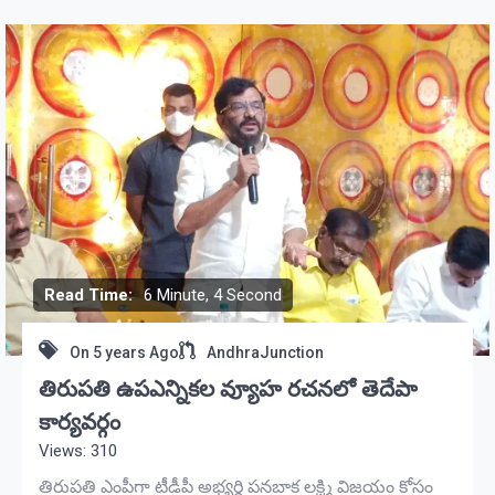
Read Time:
6 Minute, 4 Second
On
5 years Ago
AndhraJunction
తిరుపతి ఉపఎన్నికల వ్యూహ రచనలో తెదేపా
కార్యవర్గం
Views: 310
తిరుపతి ఎంపీగా టీడీపీ అభ్యర్థి పనబాక లక్ష్మి విజయం కోసం