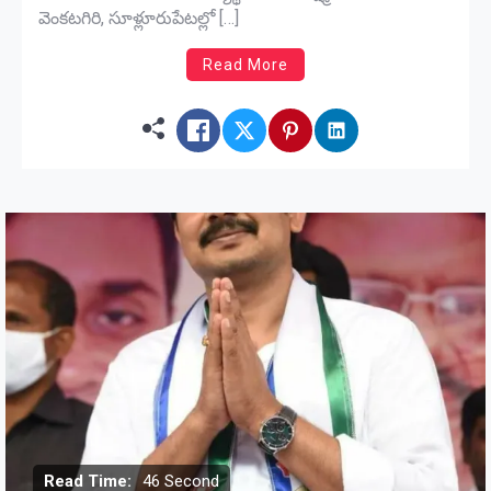
వెంకటగిరి, సూళ్లూరుపేటల్లో […]
Read More
Read Time:
46 Second