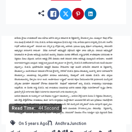
Read Time:
44 Second
On
5 years Ago
AndhraJunction