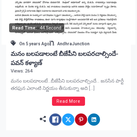
Read Time:
44 Second
On
5 years Ago
AndhraJunction
మనం బలపడాలంటే బీజేపీని బలపరచాల్సిందే-
పవన్ కళ్యాణ్
Views: 264
మనం బలపడాలంటే…బీజేపీని బలపరచాల్సిందే… జనసేన పార్టీ
తరఫున ఎలాంటి నిర్ణయం తీసుకున్నా అది […]
Read More