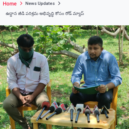
Home
News Updates
ఉద్దాన జీడి పరిశ్రమ అభివృద్ధి కోసం రోడ్ మ్యాప్