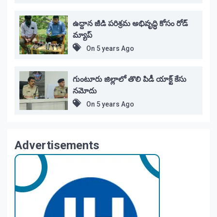
ఉద్దాన జీడి పరిశ్రమ అభివృద్ధి కోసం రోడ్
మ్యాప్
On
5 years Ago
గుంటూరు జిల్లాలో తొలి పిడీ యాక్ట్ కేసు
నమోదు
On
5 years Ago
Advertisements