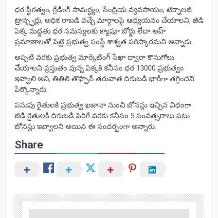
ధర స్థిరత్వం, గ్రేడింగ్ సామర్థ్యం, సేంద్రియ వ్యవసాయం, టెక్నాలజీ
ట్రాన్స్ఫర్లు, అధిక రాబడి వచ్చే మార్గాలపై ఆధ్యయనం చేయాలని, జీడి
పిక్క మద్దతు ధర సమస్యలకు క్యాషూ బోర్డు లేదా అహ్
ప్రమాణాలతో పెట్టె ప్రభుత్వ సంస్థే శాశ్వత పరిస్కారమని అన్నారు.
అప్పటి వరకు ప్రభుత్వ మార్కెటింగ్ సేఖా ద్వారా కొనుగోలు
చేయాలని ప్రస్తుతం వున్న పిక్కకి కనీసం ధర 13000 ప్రభుత్వం
ఇవ్వాలి అని, తితిలి తొఫ్ఫాన్ తరువాత దిగుబడి భారీగా తగ్గిందని
పేర్కొన్నారు.
పసుపు రైతులకి ప్రభుత్వ ఖజానా నుంచి బోనస్లు ఇచ్చిన విధంగా
జీడి రైతులకి దిగుబడి పెరిగే వరకు కనీసం 5 సంవత్సరాలు పటు
బోనస్లు ఇవ్వాలని అయిన ఈ సందర్భంగా అన్నారు.
Share