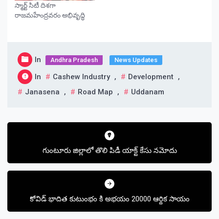
స్మార్ట్ సిటీ దిశగా
రాజమహేంద్రవరం అభివృద్ధి
In
Andhra Pradesh
News Updates
In
Cashew Industry
,
Development
,
Janasena
,
Road Map
,
Uddanam
Post
navigation
గుంటూరు జిల్లాలో తొలి పిడీ యాక్ట్ కేసు నమోదు
కోవిడ్ భాదిత కుటుంభం కి అభయం 20000 ఆర్థిక సాయం