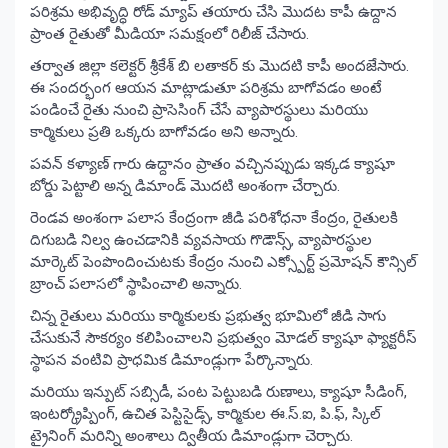
పరిశ్రమ అభివృద్ధి రోడ్ మ్యాప్ తయారు చేసి మొదట కాపీ ఉద్దాన
ప్రాంత రైతుతో మీడియా సమక్షంలో రిలీజ్ చేసారు.
తర్వాత జిల్లా కలెక్టర్ శ్రీకేశ్ బి లతాకర్ కు మొదటి కాపీ అందజేసారు.
ఈ సందర్భంగ ఆయన మాట్లాడుతూ పరిశ్రమ బాగోవడం అంటే
పండించే రైతు నుంచి ప్రాసెసింగ్ చేసే వ్యాపారస్థులు మరియు
కార్మికులు ప్రతి ఒక్కరు బాగోవడం అని అన్నారు.
పవన్ కళ్యాణ్ గారు ఉద్దానం ప్రాతం వచ్చినప్పుడు ఇక్కడ క్యాషూ
బోర్డు పెట్టాలి అన్న డిమాండ్ మొదటి అంశంగా చేర్చారు.
రెండవ అంశంగా పలాస కేంద్రంగా జీడి పరిశోధనా కేంద్రం, రైతులకి
దిగుబడి నిల్వ ఉంచడానికి వ్యవసాయ గొడౌన్స్, వ్యాపారస్థుల
మార్కెట్ పెంపొందించుటకు కేంద్రం నుంచి ఎక్స్పోర్ట్ ప్రమోషన్ కౌన్సిల్
బ్రాంచ్ పలాసలో స్థాపించాలి అన్నారు.
చిన్న రైతులు మరియు కార్మికులకు ప్రభుత్వ భూమిలో జీడి సాగు
చేసుకునే సౌకర్యం కలిపించాలని ప్రభుత్వం మోడల్ క్యాషూ ఫ్యాక్టరీస్
స్థాపన వంటివి ప్రాధమిక డిమాండ్లుగా పేర్కొన్నారు.
మరియు ఇన్పుట్ సబ్సిడీ, పంట పెట్టుబడి రుణాలు, క్యాషూ సీడింగ్,
ఇంటర్క్రోప్పింగ్, ఉచిత పెస్టిసైడ్స్, కార్మికుల ఈ.స్.ఐ, పి.ఫ్, స్కిల్
ట్రైనింగ్ మరిన్ని అంశాలు ద్వితీయ డిమాండ్లుగా చెర్చారు.