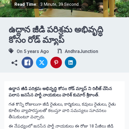
Read Time:
3 Minute, 39 Second
ఉద్దాన జీడి పరిశ్రమ అభివృద్ధి
కోసం రోడ్ మ్యాప్
On
5 years Ago
AndhraJunction
ఉద్దాన జీడి పరిశ్రమ అభివృద్ధి కోసం రోడ్ మ్యాప్ ని రిలీజ్ చేసిన
పలాస జనసేన పార్టీ నాయకులు హరిశ్ కుమార్ శ్రీకాంత్.
గత కొన్ని రోజులుగా జీడి రైతులు, కార్మికులు, కవులు రైతులు, రైతు
కూలీల వ్యాపారస్తులతో కలుస్తూ వారి సమస్యలు సూచనలు
తీసుకుంటూ వచ్చారు.
ఈ నేపధ్యంలో జనసేన పార్టీ నాయకులు ఈ రోజు 18 పేజీలు జీడి