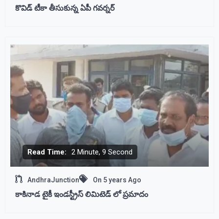
కొవిడ్‌ టీకా తీసుకున్న ఏపీ గవర్నర్‌
Read Time:
2 Minute, 9 Second
AndhraJunction
On
5 years Ago
కాకినాడ టైకీ ఇండస్ట్రీస్ లిమిటెడ్ లో ప్రమాదం