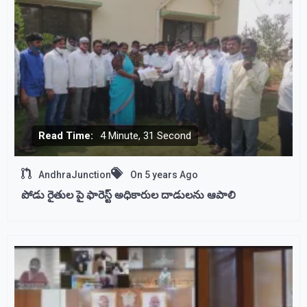
Read Time:
4 Minute, 31 Second
AndhraJunction
On
5 years Ago
పోడు రైతుల పై ఫారెస్ట్ అధికారుల దాడులను ఆపాలి