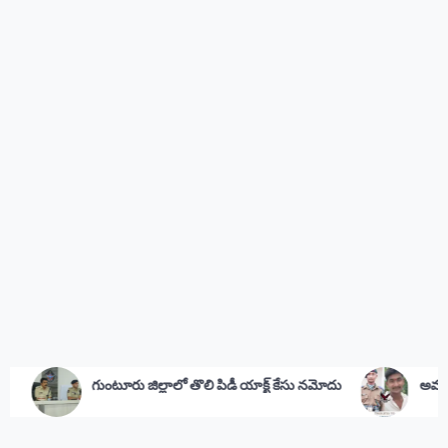
్లాలో తొలి పిడీ యాక్ట్ కేసు నమోదు
అమర జవాన్‌కు సీఎం జగన్ నివాళి