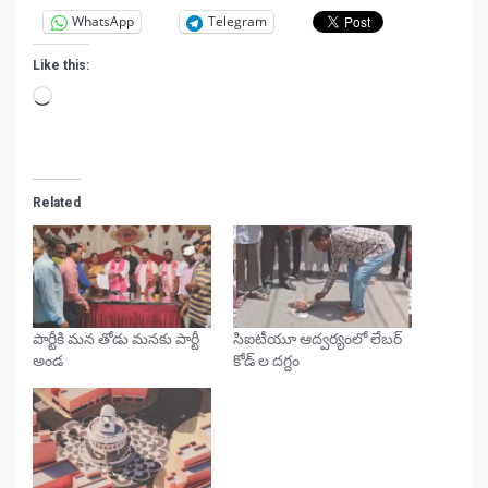
WhatsApp
Telegram
Like this:
Loading…
Related
పార్టీకి మన తోడు మనకు పార్టీ
సిఐటీయూ ఆద్వర్యంలో లేబర్
అండ
కోడ్ ల దగ్దం