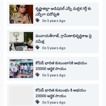
కృష్ణాజిల్లా అడిషనల్ ఎస్పీ మల్లిక గర్గ్ కు
ఎస్పీగా పదోన్నతి
On
5 years Ago
పంచాయతీరాజ్, గ్రామీణాభివృద్ధిశాఖ పై
సమీక్ష
On
5 years Ago
కోవిడ్ భాదిత కుటుంబానికి అభయం
20000 ఆర్థిక సాయం
On
5 years Ago
కోవిడ్ భాదిత కుటుంభం కి అభయం
20000 ఆర్థిక సాయం
On
5 years Ago