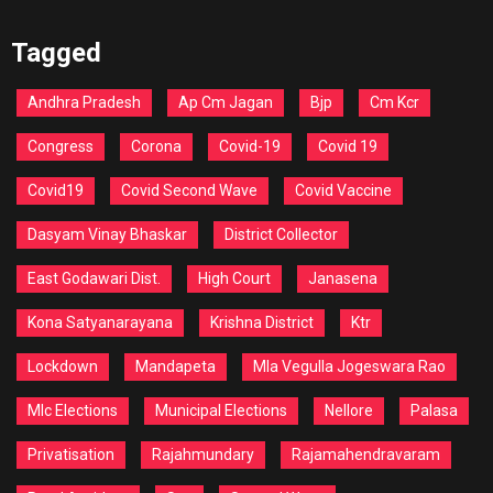
Tagged
Andhra Pradesh
Ap Cm Jagan
Bjp
Cm Kcr
Congress
Corona
Covid-19
Covid 19
Covid19
Covid Second Wave
Covid Vaccine
Dasyam Vinay Bhaskar
District Collector
East Godawari Dist.
High Court
Janasena
Kona Satyanarayana
Krishna District
Ktr
Lockdown
Mandapeta
Mla Vegulla Jogeswara Rao
Mlc Elections
Municipal Elections
Nellore
Palasa
Privatisation
Rajahmundary
Rajamahendravaram