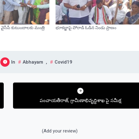
వైసీపీ కుటుంబాలకు మంత్రి
భూకబ్జాపై పోరాడి ఓడిన నిండు ప్రాణం
In
Abhayam
,
Covid19
పంచాయతీరాజ్, గ్రామీణాభివృద్ధిశాఖ పై సమీక్ష
(Add your review)