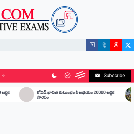
Subscribe
 భాదిత కుటుంభం కి అభయం 20000 ఆర్థిక
ఉద్దాన జీడి పరిశ్రమ అభివృ