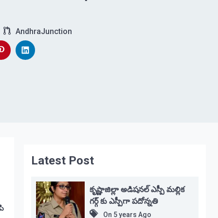
AndhraJunction
Latest Post
కృష్ణాజిల్లా అడిషనల్ ఎస్పీ మల్లిక
గర్గ్ కు ఎస్పీగా పదోన్నతి
పి
On
5 years Ago