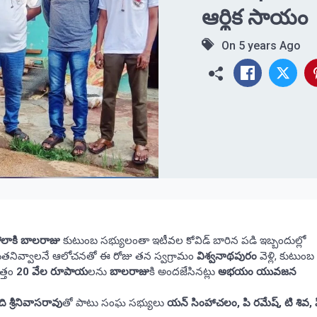
ఆర్థిక సాయం
On
5 years Ago
ోలాకి బాలరాజు
కుటుంబ సభ్యులంతా ఇటీవల కోవిడ్ బారిన పడి ఇబ్బందుల్లో
ుతనివ్వాలనే ఆలోచనతో ఈ రోజు తన స్వగ్రామం
విశ్వనాథపురం
వెళ్లి, కుటుంబ
త్తం
20 వేల రూపాయ
లను
బాలరాజు
కి అందజేసినట్లు
అభయం యువజన
ది శ్రీనివాసరావు
తో పాటు సంఘ సభ్యులు
యన్ సింహాచలం, పి రమేష్, టి శివ, 