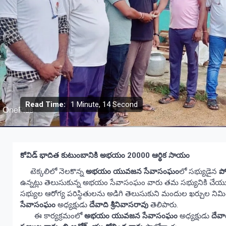
Read Time:
1 Minute, 14 Second
కోవిడ్ భాదిత కుటుంబానికి అభయం 20000 ఆర్థిక సాయం
టెక్కలిలో నెలకొన్న
అభయం యువజన సేవాసంఘం
లో సభ్యుడైన
ప
ఉన్నట్లు తెలుసుకున్న అభయం సేవాసంఘం వారు తమ సభ్యునికి చేయ
సభ్యుల ఆరోగ్య పరిస్థితులను అడిగి తెలుసుకుని మందుల ఖర్చుల నిమి
సేవాసంఘం
అధ్యక్షుడు
దేవాది శ్రీనివాసరావు
తెలిపారు.
ఈ కార్యక్రమంలో
అభయం యువజన సేవాసంఘం
అధ్యక్షుడు
దేవా