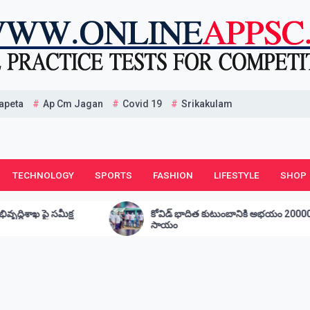
apeta
Ap Cm Jagan
Covid 19
Srikakulam
TECHNOLOGY
SPORTS
FASHION
LIFESTYLE
SHOP
కోవిడ్ భాదిత కుటుంబానికి అభయం 20000 ఆర్థిక
కోవిడ్
సాయం
సాయం