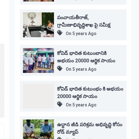
పంచాయతీరాజ్,
గ్రామీణాభివృద్ధిశాఖ పై సమీక్ష
On
5 years Ago
కోవిడ్ భాదిత కుటుంబానికి
అభయం 20000 ఆర్థిక సాయం
On
5 years Ago
కోవిడ్ భాదిత కుటుంభం కి అభయం
20000 ఆర్థిక సాయం
On
5 years Ago
ఉద్దాన జీడి పరిశ్రమ అభివృద్ధి కోసం
రోడ్ మ్యాప్