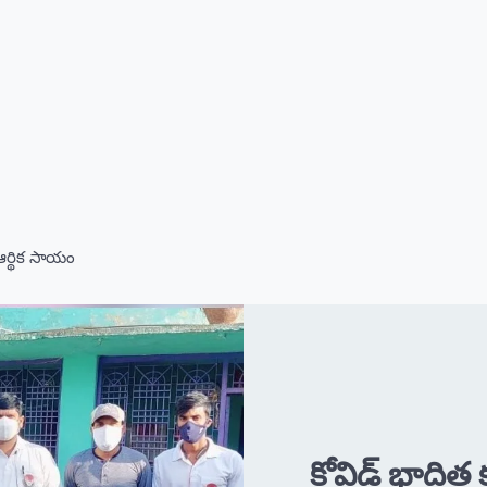
ర్థిక సాయం
కోవిడ్ భాది