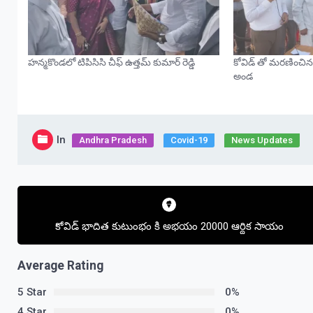
హన్మకొండలో టిపిసిసి చీఫ్ ఉత్తమ్ కుమార్ రెడ్డి
కోవిడ్ తో మరణించిన 
అండ
In
Andhra Pradesh
Covid-19
News Updates
Post
navigation
కోవిడ్ భాదిత కుటుంభం కి అభయం 20000 ఆర్థిక సాయం
Average Rating
5 Star
0%
4 Star
0%