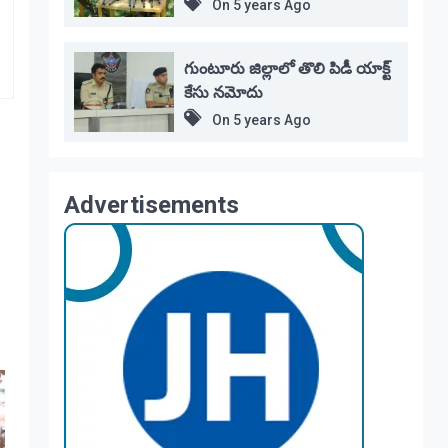
On
5 years Ago
గుంటూరు జిల్లాలో తొలి పిడీ యాక్ట్
కేసు నమోదు
On
5 years Ago
Advertisements