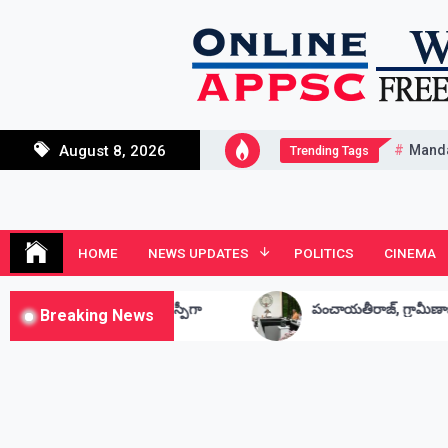
Skip
to
content
Mand
August 8, 2026
Trending Tags
Andhra Junction
Always Connected
HOME
NEWS UPDATES
POLITICS
CINEMA
 ఎస్పీగా
పంచాయతీరాజ్, గ్రామీణాభివృద్ధిశాఖ పై సమీక్ష
Breaking News