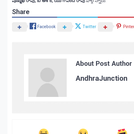
షణ్ముఖ రావు, బి అశోక్, యు గోవింద రావు
పాల్గోన్నారు.
Share
Facebook
Twitter
Pinte
About Post Author
AndhraJunction