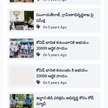
పంచాయతీరాజ్, గ్రామీణాభివృద్ధిశాఖ పై
సమీక్ష
On
5 years Ago
కోవిడ్ భాదిత కుటుంబానికి అభయం
20000 ఆర్థిక సాయం
On
5 years Ago
కోవిడ్ భాదిత కుటుంభం కి అభయం
20000 ఆర్థిక సాయం
On
5 years Ago
ఉద్దాన జీడి పరిశ్రమ అభివృద్ధి కోసం రోడ్
మ్యాప్