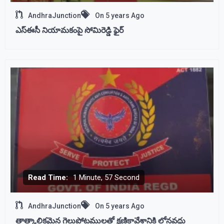
AndhraJunction
On
5 years Ago
ఎస్ఈసీ నియామకంపై సోమిరెడ్డి ఫైర్
Read Time:
1 Minute, 57 Second
AndhraJunction
On
5 years Ago
తాత్కాలికమైన గెలుపోటములతో క్షణికావేశానికి లోనవద్దు