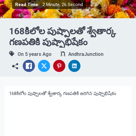
Read Time:
2 Minute, 26 Second
168కిలోల పుష్పాలతో శ్వేతార్క
గణపతికి పుష్పాభిషేకం
On
5 years Ago
AndhraJunction
168కిలోల పుష్పాలతో శ్వేతార్క గణపతికి జరిగిన పుష్పాభిషేకం