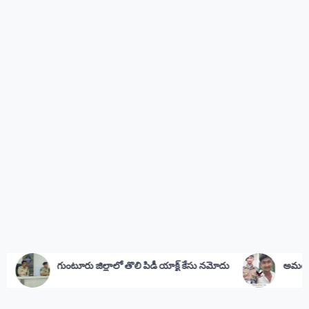
్లాలో తొలి పిడీ యాక్ట్ కేసు నమోదు
అమర జవాన్‌కు సీఎం జగన్ నివాళి