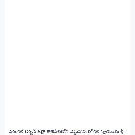
వరంగల్ అర్బన్ జిల్లా కాజీపేటలోని విష్ణుపురంలో గల స్వయంభు శ్రీ