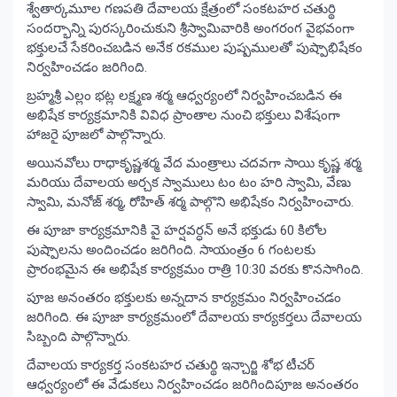
శ్వేతార్కమూల గణపతి దేవాలయ క్షేత్రంలో సంకటహర చతుర్థి
సందర్భాన్ని పురస్కరించుకుని శ్రీస్వామివారికి అంగరంగ వైభవంగా
భక్తులచే సేకరించబడిన అనేక రకముల పుష్పములతో పుష్పాభిషేకం
నిర్వహించడం జరిగింది.
బ్రహ్మశ్రీ ఎల్లం భట్ల లక్ష్మణ శర్మ ఆధ్వర్యంలో నిర్వహించబడిన ఈ
అభిషేక కార్యక్రమానికి వివిధ ప్రాంతాల నుంచి భక్తులు విశేషంగా
హాజరై పూజలో పాల్గొన్నారు.
అయినవోలు రాధాకృష్ణశర్మ వేద మంత్రాలు చదవగా సాయి కృష్ణ శర్మ
మరియు దేవాలయ అర్చక స్వాములు టం టం హరి స్వామి, వేణు
స్వామి, మనోజ్ శర్మ, రోహిత్ శర్మ పాల్గొని అభిషేకం నిర్వహించారు.
ఈ పూజా కార్యక్రమానికి వై హర్షవర్ధన్ అనే భక్తుడు 60 కిలోల
పుష్పాలను అందించడం జరిగింది. సాయంత్రం 6 గంటలకు
ప్రారంభమైన ఈ అభిషేక కార్యక్రమం రాత్రి 10:30 వరకు కొనసాగింది.
పూజ అనంతరం భక్తులకు అన్నదాన కార్యక్రమం నిర్వహించడం
జరిగింది. ఈ పూజా కార్యక్రమంలో దేవాలయ కార్యకర్తలు దేవాలయ
సిబ్బంది పాల్గొన్నారు.
దేవాలయ కార్యకర్త సంకటహర చతుర్థి ఇన్చార్జి శోభ టీచర్
ఆధ్వర్యంలో ఈ వేడుకలు నిర్వహించడం జరిగిందిపూజ అనంతరం