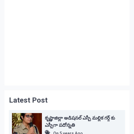
Latest Post
కృష్ణాజిల్లా అడిషనల్ ఎస్పీ మల్లిక గర్గ్ కు
ఎస్పీగా పదోన్నతి
On
5 years Ago