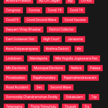
Andhra Pradesh
Ap Cm Jagan
Bjp
Cm Kcr
Congress
Corona
Covid-19
Covid 19
Covid19
Covid Second Wave
Covid Vaccine
Dasyam Vinay Bhaskar
District Collector
East Godawari Dist.
High Court
Janasena
Kona Satyanarayana
Krishna District
Ktr
Lockdown
Mandapeta
Mla Vegulla Jogeswara Rao
Mlc Elections
Municipal Elections
Nellore
Palasa
Privatisation
Rajahmundary
Rajamahendravaram
Road Accident
Sec
Second Wave
Somireddy Chandramohan Reddy
Srikakulam
Tdp
Telangana
Thota Trimurtulu
Tirupati
Trs