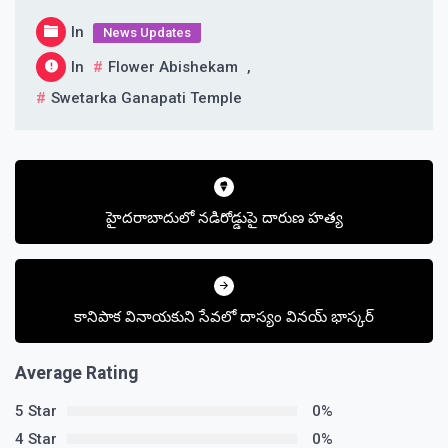
In
News Updates
In
Flower Abishekam
,
Swetarka Ganapati Temple
Post
navigation
హైదరాబాదులో నడిరోడ్డుపై దారుణ హత్య
కానిపాక వినాయకుని సేవలో దాస్యం వినయ్ భాస్కర్
Average Rating
5 Star
0%
4 Star
0%