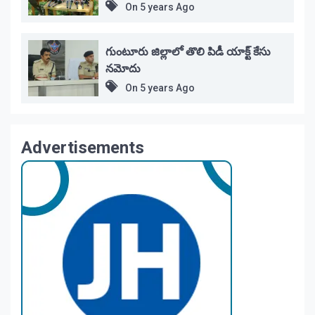
On
5 years Ago
గుంటూరు జిల్లాలో తొలి పిడీ యాక్ట్ కేసు
నమోదు
On
5 years Ago
Advertisements