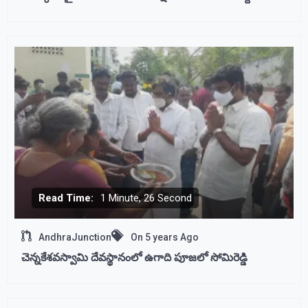
Read Time:
1 Minute, 26 Second
AndhraJunction
On
5 years Ago
చెన్నకేశవస్వామి దేవస్థానంలో ఉగాది పూజలో సోమిరెడ్డి