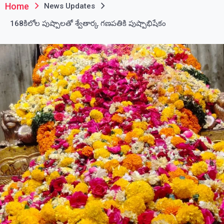
Home
News Updates
168కిలోల పుష్పాలతో శ్వేతార్క గణపతికి పుష్పాభిషేకం