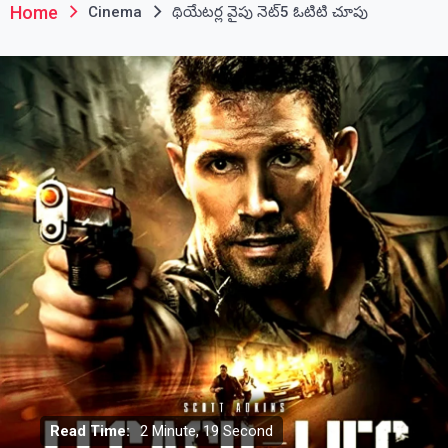
Home
Cinema
థియేటర్ల వైపు నెట్5 ఓటిటి చూపు
Read Time:
2 Minute, 19 Second