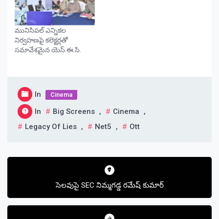
మునిసిపల్ ఎన్నికల
నిర్వహణపై కలెక్టర్లతో
సమావేశమైన యెస్.ఈ.సి.
In
Cinema
In
Big Screens
,
Cinema
,
Legacy Of Lies
,
Net5
,
Ott
Post
navigation
సెలవుపై SEC నిమ్మగడ్డ రమేష్ కుమార్