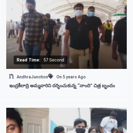
Read Time:
57 Second
AndhraJunction
On
5 years Ago
ఇంద్రకీలాద్రి అమ్మవారిని దర్శించుకున్న “నాంది” చిత్ర బృందం