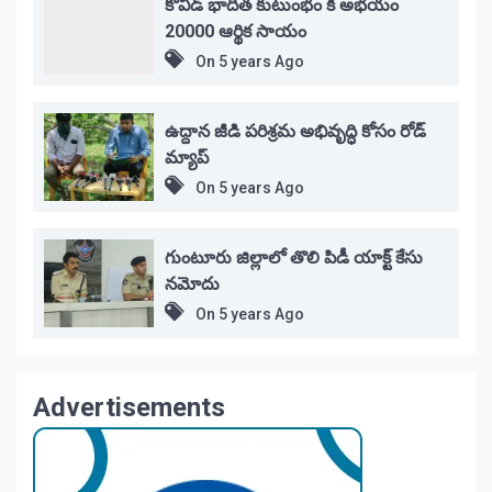
కోవిడ్ భాదిత కుటుంభం కి అభయం
20000 ఆర్థిక సాయం
On
5 years Ago
ఉద్దాన జీడి పరిశ్రమ అభివృద్ధి కోసం రోడ్
మ్యాప్
On
5 years Ago
గుంటూరు జిల్లాలో తొలి పిడీ యాక్ట్ కేసు
నమోదు
On
5 years Ago
Advertisements