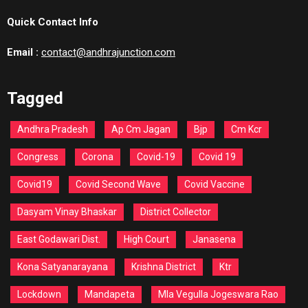
Quick Contact Info
Email :
contact@andhrajunction.com
Tagged
Andhra Pradesh
Ap Cm Jagan
Bjp
Cm Kcr
Congress
Corona
Covid-19
Covid 19
Covid19
Covid Second Wave
Covid Vaccine
Dasyam Vinay Bhaskar
District Collector
East Godawari Dist.
High Court
Janasena
Kona Satyanarayana
Krishna District
Ktr
Lockdown
Mandapeta
Mla Vegulla Jogeswara Rao