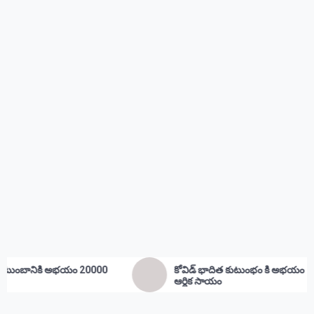
కోవిడ్ భాదిత కుటుంభం కి అభయం 20000
ఉద్దాన జీ
ఆర్థిక సాయం