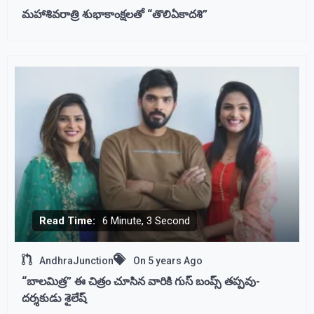
మహాశివరాత్రి శుభాకాంక్షలతో “తొలిఏకాదశి”
Read Time:
6 Minute, 3 Second
AndhraJunction
On
5 years Ago
“బాలమిత్ర” ఈ చిత్రం చూసిన వారికి గుస్ బంప్స్ తప్పవు-
దర్శకుడు శైలేష్