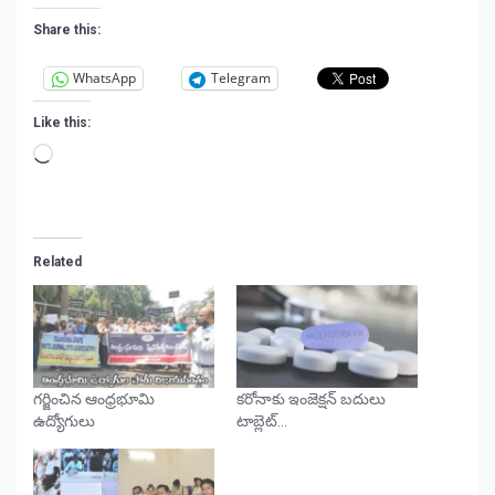
Share this:
WhatsApp
Telegram
Like this:
Loading…
Related
గర్జించిన ఆంధ్రభూమి
కరోనాకు ఇంజెక్షన్ బదులు
ఉద్యోగులు
టాబ్లెట్​…