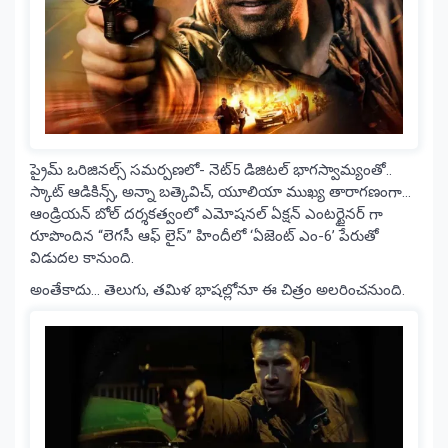
ప్రైమ్ ఒరిజినల్స్ సమర్పణలో- నెట్5 డిజిటల్ భాగస్వామ్యంతో..
స్కాట్ ఆడికిన్స్, అన్నా బత్కెవిచ్, యూలియా ముఖ్య తారాగణంగా…
ఆండ్రియన్ బోల్ దర్శకత్వంలో ఎమోషనల్ ఏక్షన్ ఎంటర్టైనర్ గా
రూపొందిన “లెగసీ ఆఫ్ లైస్” హిందీలో ‘ఏజెంట్ ఎం-6’ పేరుతో
విడుదల కానుంది.
అంతేకాదు… తెలుగు, తమిళ భాషల్లోనూ ఈ చిత్రం అలరించనుంది.