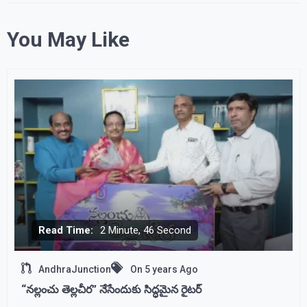
You May Like
Read Time:
2 Minute, 46 Second
AndhraJunction
On
5 years Ago
“నల్లంచు తెల్లచీర” నేసేందుకు సిద్ధమైన రైటర్