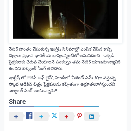
నెట్5 సొంతం చేసుకున్న ఇంగ్లీష్ సినిమాల్లో ఎంపిక చేసిన కొన్ని
చిత్రాలు ప్రధాన భారతీయ భాషలన్నింటిలో అనువదించి… ఇక్కడి
ప్రేక్షకులకు చేరువ చేయాలనే సంకల్పం తమ నెట్5 యాజమాన్యానికి
ఉందని బల్వంత్ సింగ్ తెలిపారు.
ఇంగ్లీష్ లో ‘లెగసీ ఆఫ్ లైస్’, హిందీలో ‘ఏజెంట్ ఎమ్-6’గా వస్తున్న
స్కాట్ ఆడికిన్ చిత్రం ప్రేక్షకులను కచ్చితంగా ఉర్రూతలూగిస్తుందని
బల్వంత్ సింగ్ అంటున్నారు!!
Share