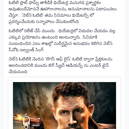
ఓటిటి ప్లాట్ ఫామ్స్ తాకిడికి థియేటర్ల మనుగడ ప్రశ్నార్ధకం
అవుతుందేమోననే ఊహాగానాలను, అనుమానాలను పటాపంచలు
చేస్తూ… ‘నెట్5 ఓటిటి’ తమ సినిమాలు థియేటర్స్ లో
ప్రదర్శించేందుకు సన్నాహాలు చేసుకుంటోంది.
ఓటిటిలో రిలీజ్ చేసే ముందు… థియేటర్లలో విడుదల చేయడం వల్ల
ఎక్కువ ప్రయోజనం ఉంటుంది అంటున్నారు.. సినిమాకి
సంబంధించిన పలు శాఖల్లో సుదీర్ఘమైన అనుభవం కలిగిన నెట్5
సీవోఓ బల్వంత్ సింగ్.
నెట్5 ఓటిటికి చెందిన ‘లెగసీ ఆఫ్ లైస్’ ఓటిటి ద్వారా ప్రేక్షకులను
అలరించడానికి ముందు బిగ్ స్క్రీన్ ఆడియన్స్ ను ఎంటర్ టైన్
చేయనుంది.