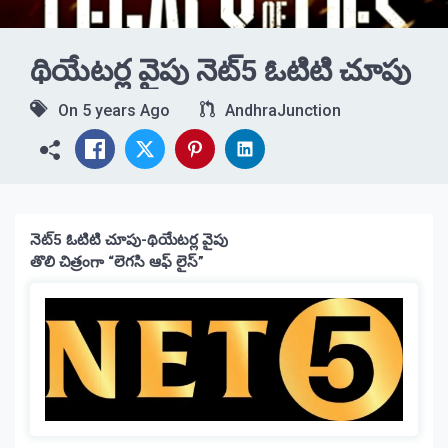
థియేటర్ల వైపు నెట్5 ఓటిటి చూపు
On
5 years Ago
AndhraJunction
నెట్5 ఓటిటి చూపు-థియేటర్ల వైపు
తొలి చిత్రంగా “లెగసి ఆఫ్ లైస్”