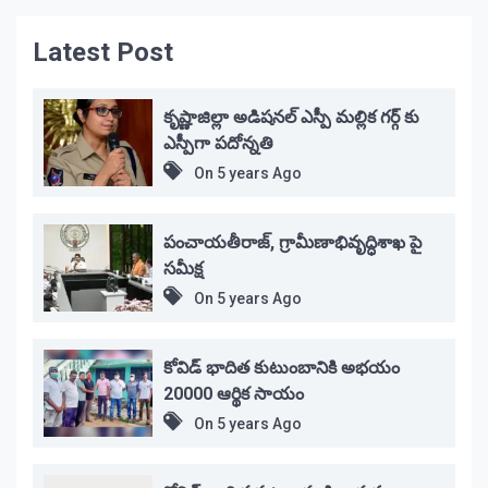
Latest Post
కృష్ణాజిల్లా అడిషనల్ ఎస్పీ మల్లిక గర్గ్ కు
ఎస్పీగా పదోన్నతి
On
5 years Ago
పంచాయతీరాజ్, గ్రామీణాభివృద్ధిశాఖ పై
సమీక్ష
On
5 years Ago
కోవిడ్ భాదిత కుటుంబానికి అభయం
20000 ఆర్థిక సాయం
On
5 years Ago