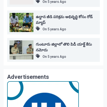
On
5 years Ago
ఉద్దాన జీడి పరిశ్రమ అభివృద్ధి కోసం రోడ్
మ్యాప్
On
5 years Ago
గుంటూరు జిల్లాలో తొలి పిడీ యాక్ట్ కేసు
నమోదు
On
5 years Ago
Advertisements