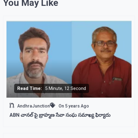
You May Like
Read Time:
5 Minute, 12 Second
AndhraJunction
On
5 years Ago
ABN చానల్ పై బ్రాహ్మణ సేవా సంఘ సమాఖ్య ఫిర్యాదు