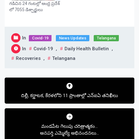
గడిచిన 24 గంటల్లో ఆంధ్ర ప్రదేశ్
లో 7055 డిశ్చార్జులు
In
Covid-19
News Updates
Telangana
In
Covid-19
,
Daily Health Bulletin
,
Recoveries
,
Telangana
Post
navigation
దిల్లీ, కర్ణాటక, కేరళలోని 11 ప్రాంతాల్లో ఎన్ఐఏ తనిఖీలు
మండపేట గెలుపు చరిత్రాత్మకం…
అనపర్తి ఎమ్మెల్యే అభినందనలు…