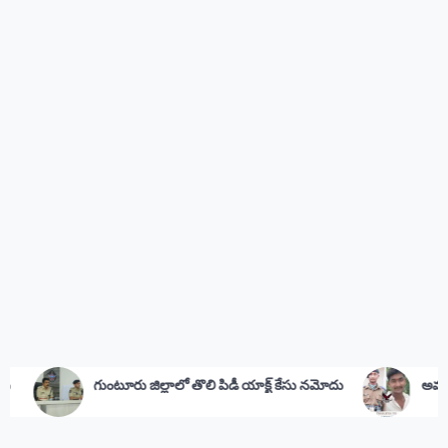
ిల్లాలో తొలి పిడీ యాక్ట్ కేసు నమోదు
అమర జవాన్‌కు సీఎం జగన్ నివా