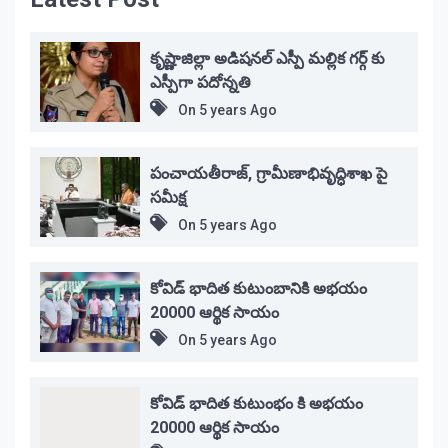
కృష్ణాజిల్లా అడిషనల్ ఎస్పీ మల్లిక గర్గ్ కు
ఎస్పీగా పదోన్నతి
On
5 years Ago
పంచాయతీరాజ్, గ్రామీణాభివృద్ధిశాఖ పై
సమీక్ష
On
5 years Ago
కోవిడ్ భాదిత కుటుంబానికి అభయం
20000 ఆర్థిక సాయం
On
5 years Ago
కోవిడ్ భాదిత కుటుంభం కి అభయం
20000 ఆర్థిక సాయం