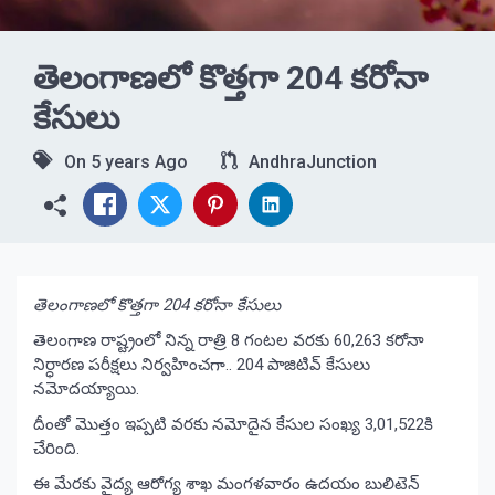
తెలంగాణలో కొత్తగా 204 కరోనా
కేసులు
On
5 years Ago
AndhraJunction
తెలంగాణలో కొత్తగా 204 కరోనా కేసులు
తెలంగాణ రాష్ట్రంలో నిన్న రాత్రి 8 గంటల వరకు 60,263 కరోనా
నిర్ధారణ పరీక్షలు నిర్వహించగా.. 204 పాజిటివ్‌ కేసులు
నమోదయ్యాయి.
దీంతో మొత్తం ఇప్పటి వరకు నమోదైన కేసుల సంఖ్య 3,01,522కి
చేరింది.
ఈ మేరకు వైద్య ఆరోగ్య శాఖ మంగళవారం ఉదయం బులిటెన్‌