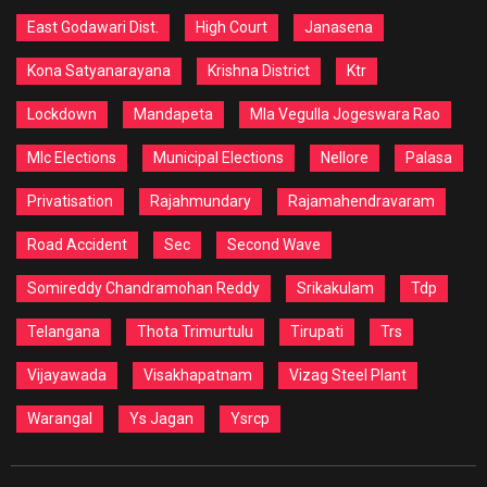
East Godawari Dist.
High Court
Janasena
Kona Satyanarayana
Krishna District
Ktr
Lockdown
Mandapeta
Mla Vegulla Jogeswara Rao
Mlc Elections
Municipal Elections
Nellore
Palasa
Privatisation
Rajahmundary
Rajamahendravaram
Road Accident
Sec
Second Wave
Somireddy Chandramohan Reddy
Srikakulam
Tdp
Telangana
Thota Trimurtulu
Tirupati
Trs
Vijayawada
Visakhapatnam
Vizag Steel Plant
Warangal
Ys Jagan
Ysrcp