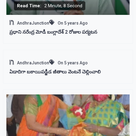
Read Time:
2 Minute, 8 Second
AndhraJunction
On
5 years Ago
ప్రధాని నరేంద్ర మోడీ బంగ్లాదేశ్ 2 రోజుల పర్యటన
AndhraJunction
On
5 years Ago
ఏడాదిగా బకాయిపడ్జీడ జీతాలు వెంటనే చెల్లించాలి