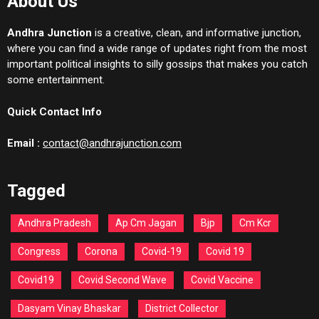
About Us
Andhra Junction
is a creative, clean, and informative junction,
where you can find a wide range of updates right from the most
important political insights to silly gossips that makes you catch
some entertainment.
Quick Contact Info
Email :
contact@andhrajunction.com
Tagged
Andhra Pradesh
Ap Cm Jagan
Bjp
Cm Kcr
Congress
Corona
Covid-19
Covid 19
Covid19
Covid Second Wave
Covid Vaccine
Dasyam Vinay Bhaskar
District Collector