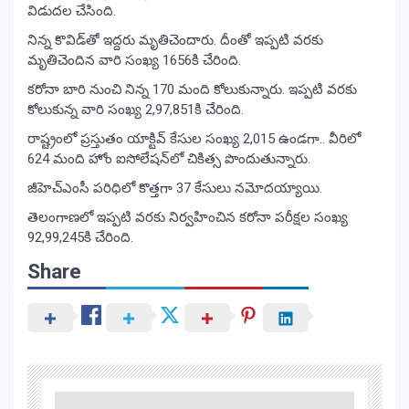
విడుదల చేసింది.
నిన్న కొవిడ్‌తో ఇద్దరు మృతిచెందారు. దీంతో ఇప్పటి వరకు
మృతిచెందిన వారి సంఖ్య 1656కి చేరింది.
కరోనా బారి నుంచి నిన్న 170 మంది కోలుకున్నారు. ఇప్పటి వరకు
కోలుకున్న వారి సంఖ్య 2,97,851కి చేరింది.
రాష్ట్రంలో ప్రస్తుతం యాక్టివ్‌ కేసుల సంఖ్య 2,015 ఉండగా.. వీరిలో
624 మంది హోం ఐసోలేషన్‌లో చికిత్స పొందుతున్నారు.
జీహెచ్‌ఎంసీ పరిధిలో కొత్తగా 37 కేసులు నమోదయ్యాయి.
తెలంగాణలో ఇప్పటి వరకు నిర్వహించిన కరోనా పరీక్షల సంఖ్య
92,99,245కి చేరింది.
Share