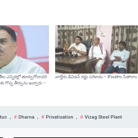
ల ఎన్నికల్లో తూర్పుగోదావరి
వాల్తేరు డివిజన్ రద్దు సరికాదు – కొణతాల సీతారాం
ు గొప్ప తీర్పును ఇచ్చారు –
ituc
,
Dharna
,
Privatisation
,
Vizag Steel Plant