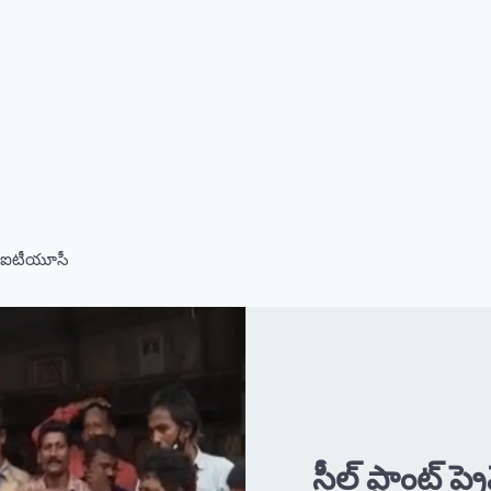
లి ఏఐటీయూసీ
స్టీల్ ప్లాంట్ 