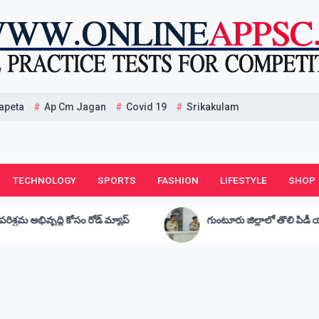
apeta
Ap Cm Jagan
Covid 19
Srikakulam
TECHNOLOGY
SPORTS
FASHION
LIFESTYLE
SHOP
ాప్
గుంటూరు జిల్లాలో తొలి పిడీ యాక్ట్ కేసు నమోదు