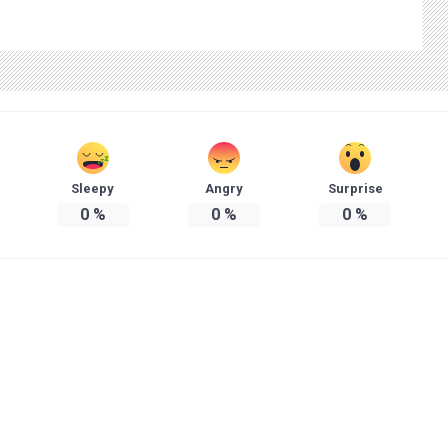
Sleepy
Angry
Surprise
0
%
0
%
0
%