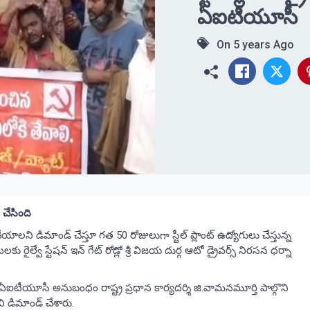
ఏఐటీయూసీ
On
5 years Ago
చేసింది
చేయాలని డిమాండ్ చేస్తూ గత 50 రోజులుగా స్టీల్ ప్లాంట్ ఉద్యోగులు చేస్తున్న
ల్వే స్టేషన్ ఇన్ గేట్ రోడ్లో శ్రీ విజయ దుర్గ ఆటో డ్రైవర్స్ నిరసన ధర్నా
ఏఐటీయూసీ అనుబంధం రాష్ట్ర ప్రధాన కార్యదర్శి జి.వామనమూర్తి పాల్గొని
ని డిమాండ్ చేశారు.