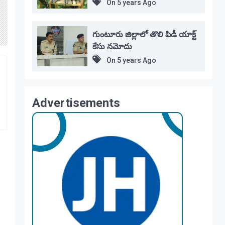
On
5 years Ago
గుంటూరు జిల్లాలో తొలి పిడీ యాక్ట్
కేసు నమోదు
On
5 years Ago
Advertisements