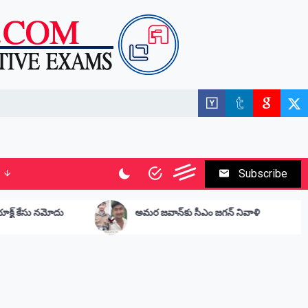
Subscribe
అమర జవాన్‌కు సీఎం జగన్ నివాళి
సీతమ్మ వార
ఆత్మహత్య