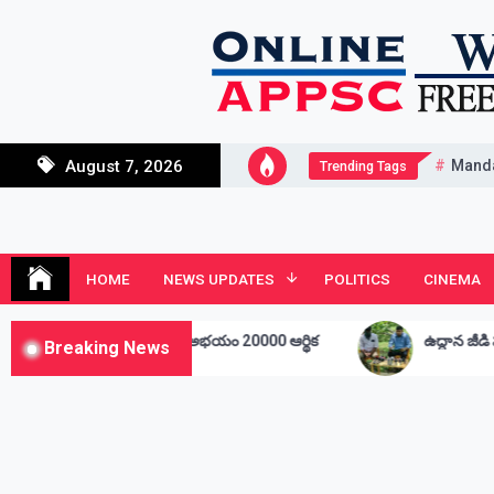
Skip
to
content
Mand
August 7, 2026
Trending Tags
Andhra Junction
Always Connected
HOME
NEWS UPDATES
POLITICS
CINEMA
కి అభయం 20000 ఆర్థిక
ఉద్దాన జీడి పరిశ్రమ అభివృద్ధి కోసం రోడ్ మ్య
Breaking News