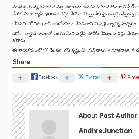
ముడురైతు వ్యవసాయక నల్ల చట్టాలను ఉపసంహరించుకోవాలని స్టీల్ ప్లాంట్
డీజిల్ వంటగ్యాస్ ధరలను రద్దు చేయాలని ప్రైవేట్ ఫైనాన్సర్లు వేస్తున్న
లేనిపక్షంలో దశలవారీ ఆందోళనలు చేపడతామని ప్రభుత్వాన్ని హెచ్చరించ
కరోనా లాక్డౌన్ కాలంలో ఆటోల మీద పెట్టిన పోలీస్ కేసులను రద్దు చేయాలన
కోరారు.
ఈ కార్యక్రమంలో : Y. వెంకట్, రవి కృష్ణ, CH.సత్తిబాబు, K.నూకరాజు, A.చం
Share
Facebook
Twitter
Pinte
About Post Author
AndhraJunction