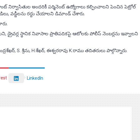
 నిర్వాసితుల అందరికీ పర్మినెంట్ ఉద్యోగాలు కల్పించాలని పెంచిన పెట్రోల్
 ఓడిలు, వడ్డీలను రద్దు చేయాలని డిమాండ్ చేశారు.
ారు.
ి, డ్రైవర్ల స్థానిక నివాసాల ప్రాతిపదికపై ఆటోలకు పోలీస్ నెంబర్లను ఇవ్వాలని
ద్రశేఖర్, S. శ్రీను, H.శేఖర్, ఈశ్వరరావు K.రాము తదితరులు పాల్గొన్నారు.
rest
LinkedIn