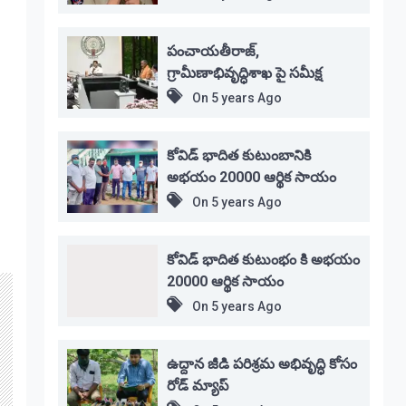
పంచాయతీరాజ్,
గ్రామీణాభివృద్ధిశాఖ పై సమీక్ష
On
5 years Ago
కోవిడ్ భాదిత కుటుంబానికి
అభయం 20000 ఆర్థిక సాయం
On
5 years Ago
కోవిడ్ భాదిత కుటుంభం కి అభయం
20000 ఆర్థిక సాయం
On
5 years Ago
ఉద్దాన జీడి పరిశ్రమ అభివృద్ధి కోసం
రోడ్ మ్యాప్