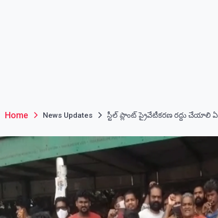
Home
News Updates
స్టీల్ ప్లాంట్ ప్రైవేటీకరణ రద్దు చేయా