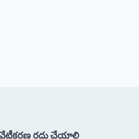
ప్రైవేటీకరణ రద్దు చేయాలి