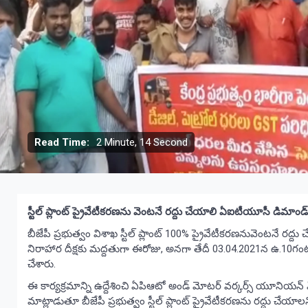
Read Time:
2 Minute, 14 Second
స్టీల్ ప్లాంట్ ప్రైవేటీకరణను వెంటనే రద్దు చేయాలి ఏఐటీయూసీ డిమాండ్
బీజేపీ ప్రభుత్వం విశాఖ స్టీల్ ప్లాంట్ 100% ప్రైవేటీకరణనువెంటనే రద్దు 
నిరాహార దీక్షకు మద్దతుగా ఈరోజు, అనగా తేదీ 03.04.2021న ఉ.10గంటలకు రై
చేశారు.
ఈ కార్యక్రమాన్ని ఉద్దేశించి ఏపిఆటో అండ్ మోటర్ వర్కర్స్ యూనియన్ 
మాట్లాడుతూ బీజేపీ ప్రభుత్వం స్టీల్ ప్లాంట్ ప్రైవేటీకరణను రద్దు చేయాల