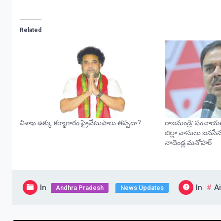
Related
విశాఖ ఉక్కు కర్మాగారం ప్రైవేటుపాలు తప్పదా?
రాజమండ్రి: పంచాయతీ
జిల్లా వాసులు జనసేనక
నాదెండ్ల మనోహర్
In
In
A
Andhra Pradesh
News Updates
Post