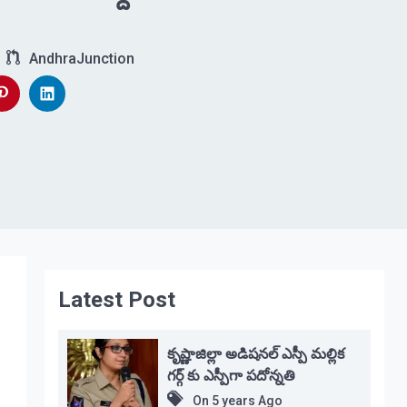
AndhraJunction
Latest Post
కృష్ణాజిల్లా అడిషనల్ ఎస్పీ మల్లిక
గర్గ్ కు ఎస్పీగా పదోన్నతి
On
5 years Ago