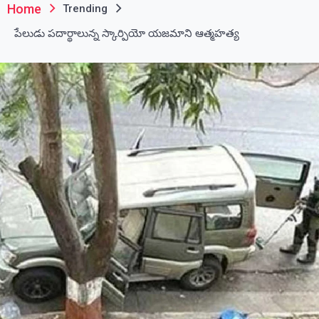
Home
Trending
పేలుడు పదార్థాలున్న స్కార్పియో యజమాని ఆత్మహత్య