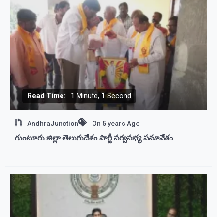
Read Time:
1 Minute, 1 Second
AndhraJunction
On
5 years Ago
గుంటూరు జిల్లా తెలుగుదేశం పార్టీ సర్వసభ్య సమావేశం