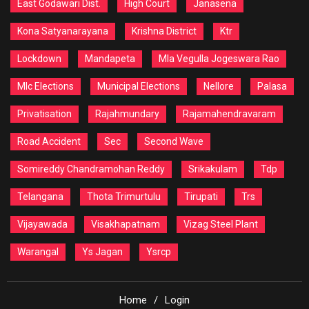
East Godawari Dist.
High Court
Janasena
Kona Satyanarayana
Krishna District
Ktr
Lockdown
Mandapeta
Mla Vegulla Jogeswara Rao
Mlc Elections
Municipal Elections
Nellore
Palasa
Privatisation
Rajahmundary
Rajamahendravaram
Road Accident
Sec
Second Wave
Somireddy Chandramohan Reddy
Srikakulam
Tdp
Telangana
Thota Trimurtulu
Tirupati
Trs
Vijayawada
Visakhapatnam
Vizag Steel Plant
Warangal
Ys Jagan
Ysrcp
Home
Login