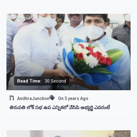
Read Time:
30 Second
AndhraJunction
On
5 years Ago
తిరుపతి లోక్ సభ ఉప ఎన్నికలో వేసిపి అభ్యర్థి ఎవరంటే