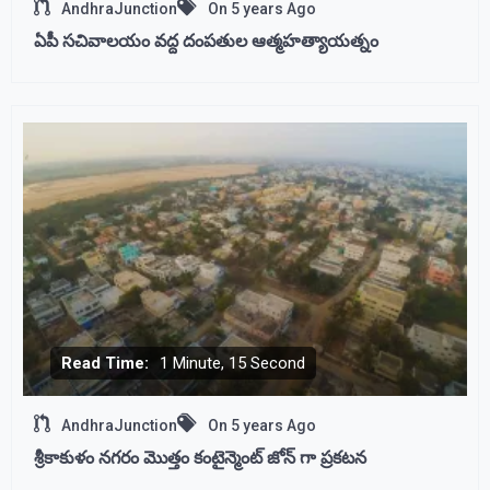
AndhraJunction
On
5 years Ago
ఏపీ సచివాలయం వద్ద దంపతుల ఆత్మహత్యాయత్నం
Read Time:
1 Minute, 15 Second
AndhraJunction
On
5 years Ago
శ్రీకాకుళం నగరం మొత్తం కంటైన్మెంట్ జోన్ గా ప్రకటన