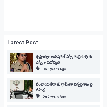
Latest Post
కృష్ణాజిల్లా అడిషనల్ ఎస్పీ మల్లిక గర్గ్ కు
ఎస్పీగా పదోన్నతి
On
5 years Ago
పంచాయతీరాజ్, గ్రామీణాభివృద్ధిశాఖ పై
సమీక్ష
On
5 years Ago