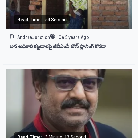
Read Time:
54 Second
AndhraJunction
On
5 years Ago
అన అధికారి కట్టడాలపై జీవీఎంసీ టౌన్ ప్లానింగ్ కొరడా
Read Time:
3 Minute, 13 Second