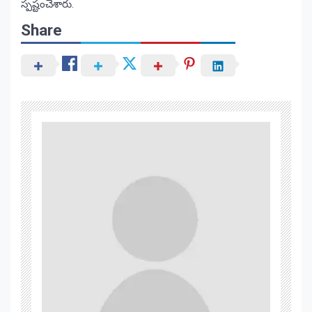
స్పష్టంచేశారు.
Share