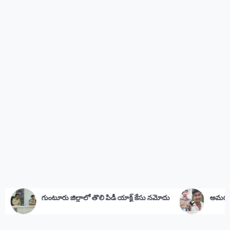
ాలో తొలి పిడీ యాక్ట్ కేసు నమోదు
అమర జవాన్‌కు సీఎం జగన్ నివాళి