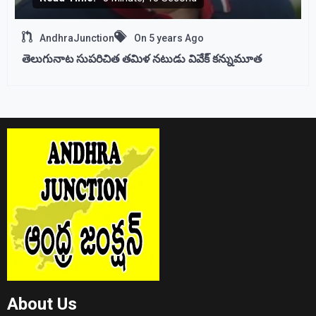
AndhraJunction
On
5 years Ago
తెలుగునాట సుపరిచిత తమిళ నటుడు వివేక్ కన్నుమూత
About Us