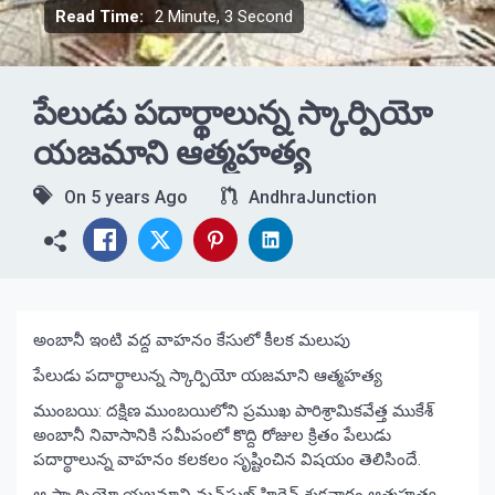
Read Time:
2 Minute, 3 Second
పేలుడు పదార్థాలున్న స్కార్పియో
యజమాని ఆత్మహత్య
On
5 years Ago
AndhraJunction
అంబానీ ఇంటి వద్ద వాహనం కేసులో కీలక మలుపు
పేలుడు పదార్థాలున్న స్కార్పియో యజమాని ఆత్మహత్య
ముంబయి: దక్షిణ ముంబయిలోని ప్రముఖ పారిశ్రామికవేత్త ముకేశ్‌
అంబానీ నివాసానికి సమీపంలో కొద్ది రోజుల క్రితం పేలుడు
పదార్థాలున్న వాహనం కలకలం సృష్టించిన విషయం తెలిసిందే.
ఆ స్కార్పియో యజమాని మన్‌సుఖ్‌ హిరెన్‌ శుక్రవారం ఆత్మహత్య