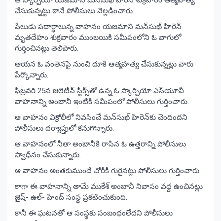
చేసుకున్నట్టు ఠానే పోలీసులు వెల్లడించారు.
పేలుడు పదార్థాలున్న వాహనం యజమాని మన్‌సుఖ్‌ హిరెన్‌
మృతదేహం శుక్రవారం ముంబయికి సమీపంలోని ఓ వాగులో
గుర్తించినట్లు తెలిపారు.
ఆయన ఓ వంతెనపై నుంచి దూకి ఆత్మహత్య చేసుకున్నట్లు వారు
పేర్కొన్నారు.
ఫిబ్రవరి 25న జిలెటిన్‌ స్టిక్స్‌తో ఉన్న ఓ స్కార్పియో ఎస్‌యూవీ
వాహనాన్ని అంబానీ ఇంటికి సమీపంలో పోలీసులు గుర్తించారు.
ఆ వాహనం విక్రోలీలో నివసించే మన్‌సుఖ్‌ హిరెన్‌కు చెందిందని
పోలీసులు దర్యాప్తులో కనుగొన్నారు.
ఆ వాహనంలో నీతా అంబానీకి రాసిన ఓ ఉత్తరాన్ని పోలీసులు
స్వాధీనం చేసుకున్నారు.
ఆ వాహనం అంతకుముందే చోరీకి గురైనట్లు పోలీసులు గుర్తించారు.
కాగా ఈ వాహనాన్ని తామే ముకేశ్‌ అంబానీ నివాసం వద్ద ఉంచినట్లు
జైష్‌- ఉల్‌- హింద్ సంస్థ ప్రకటించుకుంది.
కానీ ఈ ఘటనతో ఆ సంస్థకు సంబంధంలేదని పోలీసులు