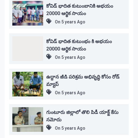
కోవిడ్ భాదిత కుటుంబానికి అభయం
20000 ఆర్థిక సాయం
On
5 years Ago
కోవిడ్ భాదిత కుటుంభం కి అభయం
20000 ఆర్థిక సాయం
On
5 years Ago
ఉద్దాన జీడి పరిశ్రమ అభివృద్ధి కోసం రోడ్
మ్యాప్
On
5 years Ago
గుంటూరు జిల్లాలో తొలి పిడీ యాక్ట్ కేసు
నమోదు
On
5 years Ago