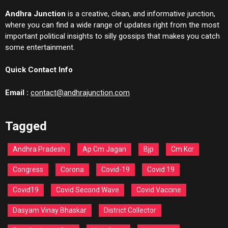
Andhra Junction
is a creative, clean, and informative junction,
where you can find a wide range of updates right from the most
important political insights to silly gossips that makes you catch
some entertainment.
Quick Contact Info
Email :
contact@andhrajunction.com
Tagged
Andhra Pradesh
Ap Cm Jagan
Bjp
Cm Kcr
Congress
Corona
Covid-19
Covid 19
Covid19
Covid Second Wave
Covid Vaccine
Dasyam Vinay Bhaskar
District Collector