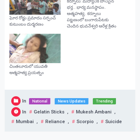
కర్నూలు: మద్యానికి బానిసైన
భర్త… భార్య మనస్థాపం..
ఆత్మహత్య.. కర్నూలు
ఘోర రోడ్డు ప్రమాదం సర్పంచ్‌
పట్టణంలో బంగారుపేటకు
కుటుంబం దుర్మరణం
చెందిన భువనేశ్వరి ఆరేళ్ల క్రితం
రవీంద్రనాద్ను ప్రేమించి పెళ్లి
చేసుకున్నారు.. వీరికి
కుమారుడు, కుమార్తె ఉన్నారు.
స్థానిక వెంకట రమణ
కాలనీలోని రోడ్-1లో
నివాసముంటుండగా..
చింతలూరులో యువతి
రవీంద్రనాథ్ ఓ ప్రైవేటు బీమా
ఆత్మహత్య ప్రయత్నం
సంస్థలో పనిచేస్తున్నాడు. భర్త
మద్యానికి అలవాటు పడ్డాడు..
రోజూ తాగి రావడంతో భార్యా,
భర్తల మధ్య గొడవలు
In
జరుగుతున్నాయి. భర్తకు
National
News Updates
Trending
ఎన్నిసార్లు చెప్పినా తీరులో…
In
Gelatin Sticks
,
Mukesh Ambani
,
Mumbai
,
Reliance
,
Scorpio
,
Suicide