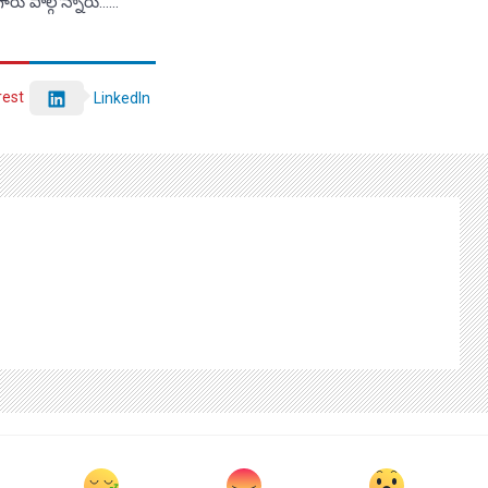
ారు పాల్గొన్నారు……
rest
LinkedIn