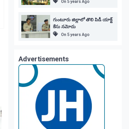
On
5 years Ago
గుంటూరు జిల్లాలో తొలి పిడీ యాక్ట్
కేసు నమోదు
On
5 years Ago
Advertisements