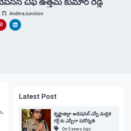
ిసిసి చీఫ్ ఉత్తమ్ కుమార్ రెడ్డి
AndhraJunction
Latest Post
రు,
కృష్ణాజిల్లా అడిషనల్ ఎస్పీ మల్లిక
గర్గ్ కు ఎస్పీగా పదోన్నతి
On
5 years Ago