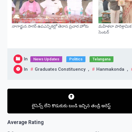
నాగార్జున సాగర్ ఉపఎన్నికల్లో తెరాస ప్రచార హోరు
మహిళలా పారిశ్రామిక 
సెంటర్
In
News Updates
Politics
Telangana
In
Graduates Constituency
,
Hanmakonda
,
Post
navigation
లైసెన్స్ లేని కొడుకుకు బండి ఇచ్చిన తండ్రి అరెస్ట్
Average Rating