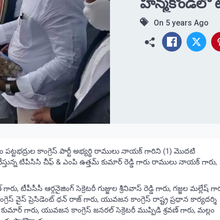
హన్మకొండలో టిప
On
5 years Ago
పట్టభద్రుల కాంగ్రెస్ పార్టీ అభ్యర్థి రాములు నాయక్ గారిని (1) మొదటి
స్తున్న టిపిసిసి చీఫ్ & ఎంపి ఉత్తమ్ కుమార్ రెడ్డి గారు రాములు నాయక్ గారు,
ీపీసీసీ ఆర్గనైజింగ్ సెక్రెటరీ గుజ్జుల శ్రీనివాస్ రెడ్డి గారు, గజ్జల మల్లేష్ గా
ెస్ వైస్ ప్రెసిడెంట్ ధన్ రాజ్ గారు, యువజన కాంగ్రెస్ రాష్ట్ర ప్రధాన కార్యదర్శి
ుమార్ గారు, యువజన కాంగ్రెస్ జనరల్ సెక్రెటరీ ముప్పిడి శ్రవణ్ గారు, మల్లం