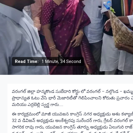
Read Time:
1 Minute, 34 Second
వరంగల్ జిల్లా హన్మకొండ సుబేదారి కోర్టు లో వరంగల్ – నల్గొండ – ఖమ్మం 
ప్రాధాన్యత ఓటు వేసి భారీ మెజారిటీతో గెలిపించాలని కోరుతు ప్రచారం చే
మరియు ఎర్రబెల్లి స్వర్ణ గారు…..
ఈ కార్యక్రమంలో మాజీ యువజన కాంగ్రెస్ నగర అధ్యక్షుడు అశం కళ్యాణ్ గారు, ట
32 వ డివిజన్ అధ్యక్షుడు అంకేశ్వరపు సురేందర్ గారు, గ్రేటర్ వరంగల్ కాంగ్ర
సాగరిక రావు గారు, యువజన కాంగ్రెస్ తూర్పు అధ్యక్షుడు ఏలుగురి రాజ్ క