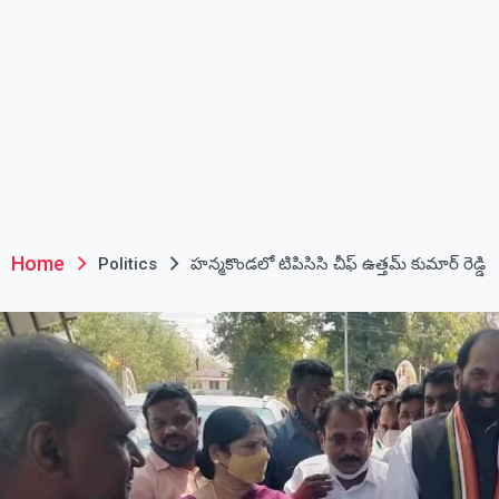
Home
Politics
హన్మకొండలో టిపిసిసి చీఫ్ ఉత్తమ్ కుమార్ రెడ్డి