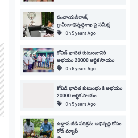
పంచాయతీరాజ్,
గ్రామీణాభివృద్ధిశాఖ పై సమీక్ష
On
5 years Ago
కోవిడ్ భాదిత కుటుంబానికి
అభయం 20000 ఆర్థిక సాయం
On
5 years Ago
కోవిడ్ భాదిత కుటుంభం కి అభయం
20000 ఆర్థిక సాయం
On
5 years Ago
ఉద్దాన జీడి పరిశ్రమ అభివృద్ధి కోసం
రోడ్ మ్యాప్