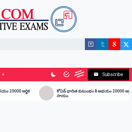
Subscribe
కోవిడ్ భాదిత కుటుంభం కి అభయం 20000 ఆర్థిక
ఉద్దాన జీడి ప
సాయం