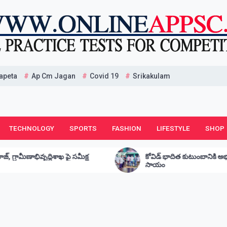
apeta
Ap Cm Jagan
Covid 19
Srikakulam
TECHNOLOGY
SPORTS
FASHION
LIFESTYLE
SHOP
ష
కోవిడ్ భాదిత కుటుంబానికి అభయం 20000 ఆర్థిక
సాయం