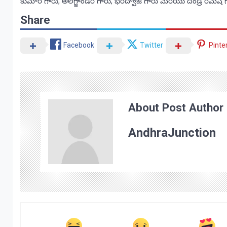
కుమార్ గారు, అలెగ్జాండర్ గారు, భరద్వాజ్ గారు మరియు దండ్రే రమేష్ గ
Share
Facebook
Twitter
Pinte
About Post Author
AndhraJunction