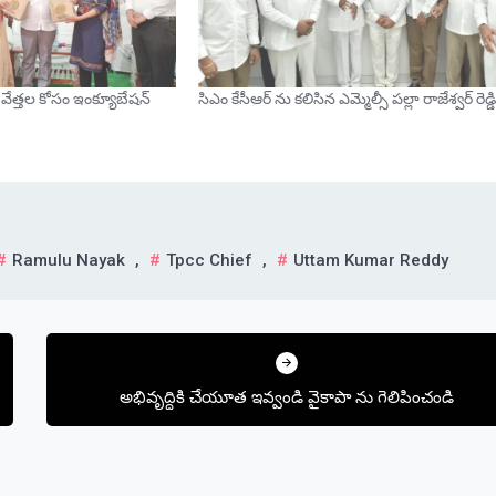
వేత్తల కోసం ఇంక్యూబేషన్
సిఎం కేసీఆర్ ను కలిసిన ఎమ్మెల్సీ పల్లా రాజేశ్వర్ రెడ్డ
Ramulu Nayak
,
Tpcc Chief
,
Uttam Kumar Reddy
అభివృద్ధికి చేయూత ఇవ్వండి వైకాపా ను గెలిపించండి