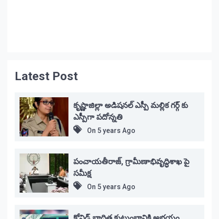
Latest Post
కృష్ణాజిల్లా అడిషనల్ ఎస్పీ మల్లిక గర్గ్ కు
ఎస్పీగా పదోన్నతి
On
5 years Ago
పంచాయతీరాజ్, గ్రామీణాభివృద్ధిశాఖ పై
సమీక్ష
On
5 years Ago
కోవిడ్ భాదిత కుటుంబానికి అభయం