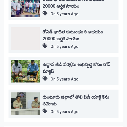
20000 ఆర్థిక సాయం
On
5 years Ago
కోవిడ్ భాదిత కుటుంభం కి అభయం
20000 ఆర్థిక సాయం
On
5 years Ago
ఉద్దాన జీడి పరిశ్రమ అభివృద్ధి కోసం రోడ్
మ్యాప్
On
5 years Ago
గుంటూరు జిల్లాలో తొలి పిడీ యాక్ట్ కేసు
నమోదు
On
5 years Ago