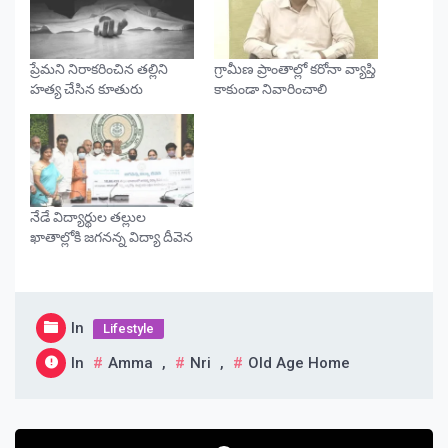
ప్రేమని నిరాకరించిన తల్లిని
గ్రామీణ ప్రాంతాల్లో కరోనా వ్యాప్తి
హత్య చేసిన కూతురు
కాకుండా నివారించాలి
నేడే విద్యార్థుల తల్లుల
ఖాతాల్లోకి జగనన్న విద్యా దీవెన
In
Lifestyle
In
Amma
,
Nri
,
Old Age Home
Post