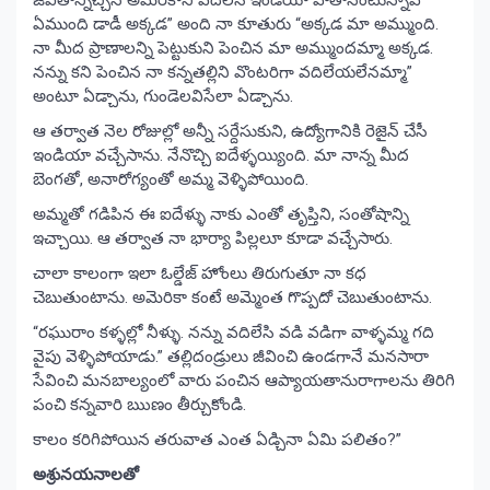
ఏముంది డాడీ అక్కడ” అంది నా కూతురు “అక్కడ మా అమ్ముంది.
నా మీద ప్రాణాలన్ని పెట్టుకుని పెంచిన మా అమ్ముందమ్మా అక్కడ.
నన్ను కని పెంచిన నా కన్నతల్లిని వొంటరిగా వదిలేయలేనమ్మా”
అంటూ ఏడ్చాను, గుండెలవిసేలా ఏడ్చాను.
ఆ తర్వాత నెల రోజుల్లో అన్నీ సర్దేసుకుని, ఉద్యోగానికి రెజైన్ చేసీ
ఇండియా వచ్చేసాను. నేనొచ్చి ఐదేళ్ళయ్యింది. మా నాన్న మీద
బెంగతో, అనారోగ్యంతో అమ్మ వెళ్ళిపోయింది.
అమ్మతో గడిపిన ఈ ఐదేళ్ళు నాకు ఎంతో తృప్తిని, సంతోషాన్ని
ఇచ్చాయి. ఆ తర్వాత నా భార్యా పిల్లలూ కూడా వచ్చేసారు.
చాలా కాలంగా ఇలా ఓల్డేజ్ హోంలు తిరుగుతూ నా కధ
చెబుతుంటాను. అమెరికా కంటే అమ్మెంత గొప్పదో చెబుతుంటాను.
“రఘురాం కళ్ళల్లో నీళ్ళు. నన్ను వదిలేసి వడి వడిగా వాళ్ళమ్మ గది
వైపు వెళ్ళిపోయాడు.” తల్లిదండ్రులు జీవించి ఉండగానే మనసారా
సేవించి మనబాల్యంలో వారు పంచిన ఆప్యాయతానురాగాలను తిరిగి
పంచి కన్నవారి ఋణం తీర్చుకోండి.
కాలం కరిగిపోయిన తరువాత ఎంత ఏడ్చినా ఏమి పలితం?”
అశ్రునయనాలతో