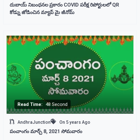
దుబాయ్ నిబంధనల ప్రకారం COVID పరీక్ష రిపోర్టులలో QR
కోడ్ను జోడించిన మ్యాప్ మై జీనోమ్
Read Time:
48 Second
AndhraJunction
On
5 years Ago
పంచాంగం మార్చ్ 8, 2021 సోమవారం