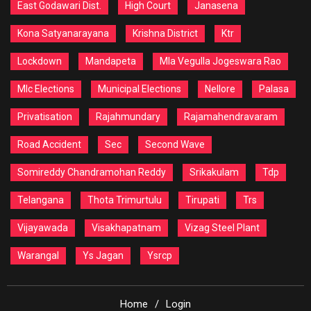
East Godawari Dist.
High Court
Janasena
Kona Satyanarayana
Krishna District
Ktr
Lockdown
Mandapeta
Mla Vegulla Jogeswara Rao
Mlc Elections
Municipal Elections
Nellore
Palasa
Privatisation
Rajahmundary
Rajamahendravaram
Road Accident
Sec
Second Wave
Somireddy Chandramohan Reddy
Srikakulam
Tdp
Telangana
Thota Trimurtulu
Tirupati
Trs
Vijayawada
Visakhapatnam
Vizag Steel Plant
Warangal
Ys Jagan
Ysrcp
Home
Login