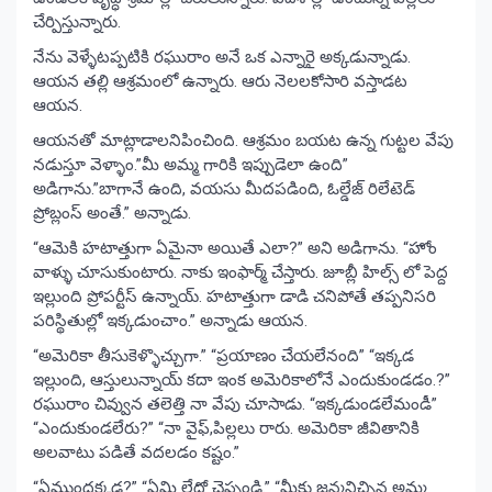
చేర్పిస్తున్నారు.
నేను వెళ్ళేటప్పటికి రఘురాం అనే ఒక ఎన్నారై అక్కడున్నాడు.
ఆయన తల్లి ఆశ్రమంలో ఉన్నారు. ఆరు నెలలకోసారి వస్తాడట
ఆయన.
ఆయనతో మాట్లాడాలనిపించింది. ఆశ్రమం బయట ఉన్న గుట్టల వేపు
నడుస్తూ వెళ్ళాం.”మీ అమ్మ గారికి ఇప్పుడెలా ఉంది”
అడిగాను.”బాగానే ఉంది, వయసు మీదపడింది, ఓల్డేజ్ రిలేటెడ్
ప్రోబ్లంస్ అంతే.” అన్నాడు.
“ఆమెకి హటాత్తుగా ఏమైనా అయితే ఎలా?” అని అడిగాను. “హోం
వాళ్ళు చూసుకుంటారు. నాకు ఇంఫార్మ్ చేస్తారు. జూబ్లీ హిల్స్ లో పెద్ద
ఇల్లుంది ప్రోపర్టీస్ ఉన్నాయ్. హటాత్తుగా డాడి చనిపోతే తప్పనిసరి
పరిస్థితుల్లో ఇక్కడుంచాం.” అన్నాడు ఆయన.
“అమెరికా తీసుకెళ్ళొచ్చుగా.” “ప్రయాణం చేయలేనంది” “ఇక్కడ
ఇల్లుంది, ఆస్తులున్నాయ్ కదా ఇంక అమెరికాలోనే ఎందుకుండడం.?”
రఘురాం చివ్వున తలెత్తి నా వేపు చూసాడు. “ఇక్కడుండలేమండీ”
“ఎందుకుండలేరు?” “నా వైఫ్,పిల్లలు రారు. అమెరికా జీవితానికి
అలవాటు పడితే వదలడం కష్టం.”
“ఏముందక్కడ?” “ఏమి లేదో చెప్పండి.” “మీకు జన్మనిచ్చిన అమ్మ