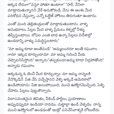
అక్కడ లేదుగా””వస్తూ పోతూ ఉంటాగా” “సారీ, నేనిలా
మాట్లాడుతున్నానని వేరే అనుకోకండి, నేను ఈ అంశం మీద
పరిశోధన చేస్తున్నా. ఎన్నో ఓల్డేజ్ హోంలు తిరుగుతూ ఉంటాను.
ఎంతో మంది తల్లితండ్రులతో మాట్లాడుతుంటాను. వాళ్ళ
అనుభవాలు, పిల్లల మీద వాళ్ళ ప్రేమలు కళ్ళల్లో నీళ్ళు
తెప్పిస్తుంటాయి. లోపల ఎంత బాధ ఉన్నా పిల్లలు విదేశాల్లో
ఉండడాన్ని వాళ్ళు సమర్ధిస్తుంటారు.”
“మా అమ్మ కూడా అంతేనండి” “అమ్మలందరూ అంతే రఘురాం
గారూ. ఇక్కడ కూర్చుందామా. మా అమ్మ గురించి మీకు
చెప్పాలనిపిస్తోంది” అన్నాను.”తప్పకుండా,అమ్మ కూడా నిద్రపోతోంది”
అన్నాడు రఘురాం.
అక్కడున్న ఓ బెంచీ మీద కూర్చున్నాం. మా అమ్మ నాన్నలకి
నేనొక్కడినే. పిజి చేసి వచ్చేస్తానని వెళ్ళి అక్కడే అమెరికాలో
ఉండిపోయాను. పిజి అయిపోయింది, మంచి ఉద్యోగమొచ్చింది. పెళ్ళి
చేసారు, పిల్లలు పుట్టుకొచ్చారు.
విలాసవంతమైన జీవితం, వీకెండ్ పార్టీలు, ప్రయాణాలు.
అప్పుడప్పుడూ ఇండియా రావడం, చుట్టాల్లా ఉండి వెళ్ళడం. నాన్న
మంచి ఉద్యోగంలో ఉండడంతో ఇంట్లో పనిచేసేవాళ్ళకి లోటులేదు.