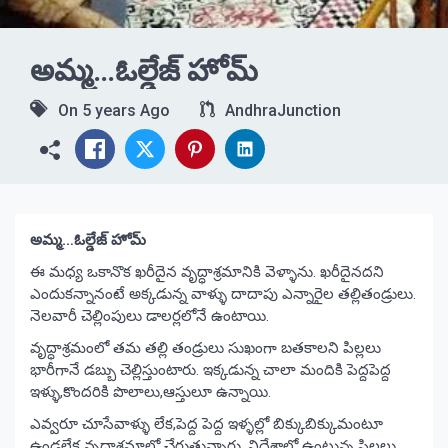
అమ్మ…ఓల్డేజ్ హోమ్
On
5 years Ago
AndhraJunction
అమ్మ…ఓల్డేజ్ హోమ్
ఈ మధ్య ఒకానొక ఖరీదైన వృద్ధాశ్రమానికి వెళ్ళాను. ఖరీదైనదని
ఎందుకన్నానంటే అక్కడున్న వాళ్ళు దాదాపు ఎన్నారైల తల్లితండ్రులు.
నెలవారీ చెల్లింపులు డాలర్లలోనే ఉంటాయి.
వృద్ధాశ్రమంలో తమ తల్లి తండ్రులు సుఖంగా బతకాలని పిల్లలు
భారీగానే డబ్బు చెల్లిస్తుంటారు. ఇక్కడున్న చాలా మందికి పెద్దపెద్ద
ఇళ్ళు,కొందరికి పొలాలు,ఆస్తులూ ఉన్నాయి.
ఎవ్వరూ చూసేవాళ్ళు లేక,పెద్ద పెద్ద ఇళ్ళల్లో బిక్కుబిక్కుమంటూ
ఉండలేక వృద్ధాశ్రమాల్లో చేరుతున్నారు. విదేశాల్లో ఉంటున్న పిల్లలు