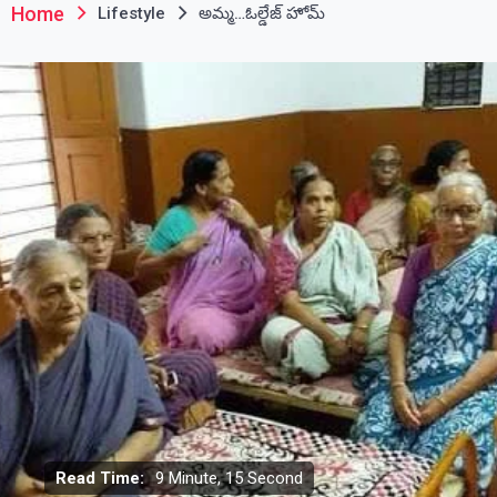
Home
Lifestyle
అమ్మ…ఓల్డేజ్ హోమ్
Read Time:
9 Minute, 15 Second