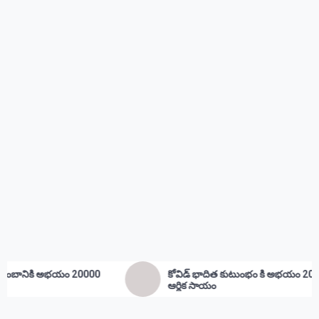
కోవిడ్ భాదిత కుటుంభం కి అభయం 20000
ఉద్దాన జీ
ఆర్థిక సాయం