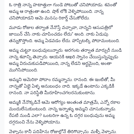
ఓ రాత్రి నాన్న హటాత్తుగా గుండె పోటుతో చనిపోయాడు. శవంతో
అమ్మ ఆ రాత్రంతా ఉంది. షాక్ లోకి వెళ్ళిపోయింది. నాన్న
చనిపోయాడని ఆమె మనసు రికార్డ్ చేసుకోలేదు.
మూడు రోజుల తర్వాత నేనొస్తే వచ్చావా, నాన్నని ఆసుపత్రిలో
జాయిన్ చేసి నాకు చూపించడం లేదు” అంది. నాకు ఏడుపు
తన్నుకొస్తోంది. అమ్మ ఏడవడం లేదు. హాస్పిటల్కి పోదామంటుంది.
అమ్మ చుట్టూ బంధువులున్నారు. అరగంట తర్వాత మార్చురీ నుండి
నాన్న శవాన్ని తెచ్చారు. ఆయనకి ఆఖరి స్నానం చేయిస్తున్నప్పుడు
అమ్మ విరుచుకుపడిపోయింది, నాన్న లేడని అర్ధమైంది, అంతా
ముగిసిపోయింది.
అమ్మని అమెరికా పోదాం రమ్మన్నాను. రానంది. ఈ ఇంటితో, మీ
నాన్నతో ఏభై ఏళ్ళ అనుబంధం నాది. ఇక్కడే ఉంటాను ఎక్కడికీ
రానంది. నా పరిస్థితి మీరూహించగలరనుకుంటాను.
అమ్మకి నేనొక్కడినే ఆమె ఆరోగ్యం అంతంత మాత్రమే, ఎన్నో రకాల
మందులేసుకుంటుంది. నాన్న ఇన్నాళ్ళు అమ్మని చూసుకున్నాడు.
రేపటి నుండి ఎలా? ఒంటరిగా ఉన్న ఓ దగ్గర బంధువును అమ్మ
దగ్గరుంచి నేను వెళ్ళిపోయాను.
వెళ్ళాను కానీ పదిహేను రోజుల్లోనే తిరిగొచ్చాను. మళ్ళీ వెళ్ళాను.