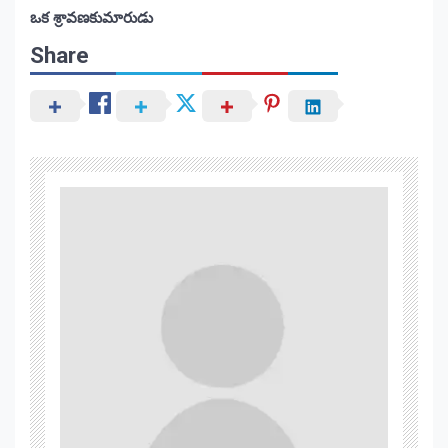
ఒక శ్రావణకుమారుడు
Share