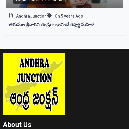
AndhraJunction
On
5 years Ago
తిరుమల శ్రీవారిని తండ్రిగా భావించే రష్యా మహిళ
About Us