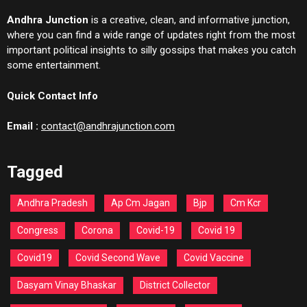
Andhra Junction
is a creative, clean, and informative junction,
where you can find a wide range of updates right from the most
important political insights to silly gossips that makes you catch
some entertainment.
Quick Contact Info
Email :
contact@andhrajunction.com
Tagged
Andhra Pradesh
Ap Cm Jagan
Bjp
Cm Kcr
Congress
Corona
Covid-19
Covid 19
Covid19
Covid Second Wave
Covid Vaccine
Dasyam Vinay Bhaskar
District Collector