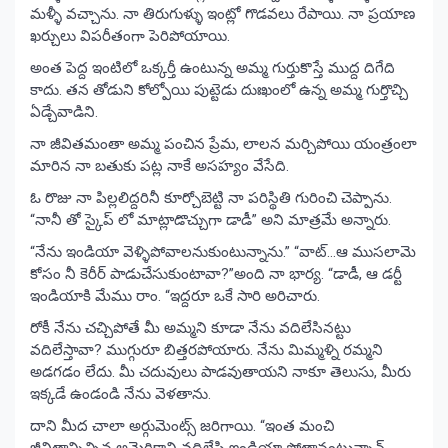
మళ్ళీ వచ్చాను. నా తిరుగుళ్ళు ఇంట్లో గొడవలు రేపాయి. నా ప్రయాణ
ఖర్చులు విపరీతంగా పెరిపోయాయి.
అంత పెద్ద ఇంటిలో ఒక్కర్తీ ఉంటున్న అమ్మ గుర్తుకొస్తే ముద్ద దిగేది
కాదు. తన తోడుని కోల్పోయి పుట్టెడు దుఃఖంలో ఉన్న అమ్మ గుర్తొచ్చి
ఏడ్చేవాడిని.
నా జీవితమంతా అమ్మ పంచిన ప్రేమ, లాలన మర్చిపోయి యంత్రంలా
మారిన నా బతుకు పట్ల నాకే అసహ్యం వేసేది.
ఓ రొజు నా పిల్లలిద్దరినీ కూర్చోబెట్టి నా పరిస్థితి గురించి చెప్పాను.
“నానీ తో స్కైప్ లో మాట్లాడొచ్చుగా డాడీ” అని మాత్రమే అన్నారు.
“నేను ఇండియా వెళ్ళిపోవాలనుకుంటున్నాను.” “వాట్…ఆ ముసలామె
కోసం నీ కెరీర్ పాడుచేసుకుంటావా?”అంది నా భార్య. “డాడీ, ఆ డర్టీ
ఇండియాకి మేము రాం. “ఇద్దరూ ఒకే సారి అరిచారు.
రోకీ నేను చచ్చిపోతే మీ అమ్మని కూడా నేను వదిలేసినట్టు
వదిలేస్తావా? ముగ్గురూ బిత్తరపోయారు. నేను మిమ్మళ్ని రమ్మని
అడగడం లేదు. మీ చదువులు పాడవుతాయని నాకూ తెలుసు, మీరు
ఇక్కడే ఉండండి నేను వెళతాను.
దాని మీద చాలా అర్గుమెంట్స్ జరిగాయి. “ఇంత మంచి
జీవితాన్నిచ్చిన అమెరికాని వదిలేసి ఇండియా పోతానంటున్నావ్