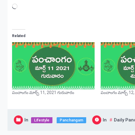
Loading…
Related
పంచాంగం మార్చ్ 11, 2021 గురువారం
పంచాంగం మార్చ్ 12,
In
In
Daily Pa
Lifestyle
Panchangam