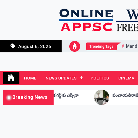
Skip
to
content
Mand
August 6, 2026
Trending Tags
Andhra Junction
Always Connected
HOME
NEWS UPDATES
POLITICS
CINEMA
్లిక గర్గ్ కు ఎస్పీగా
పంచాయతీరాజ్, గ్రామీణాభివృద్ధిశాఖ పై సమీక్
Breaking News