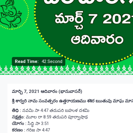
Read Time:
42 Second
మార్చి 7, 2021 ఆదివారం (భానువాసరే)
శ్రీ శార్వరి నామ సంవత్సరం ఉత్తరాయణము శశిర ఋతువు మాఘ మాసం 
తిధి :
నవమి సా 4:47 తదుపరి బహుళ దశమి
నక్షత్రం:
మూల రా 8:59 తదుపరి పూర్వాషాఢ
యోగం :
సిద్ధి సా 3:51
కరణం :
గరిజ సా 4:47