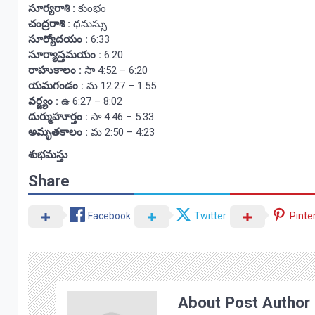
సూర్యరాశి :
కుంభం
చంద్రరాశి :
ధనుస్సు
సూర్యోదయం :
6:33
సూర్యాస్తమయం :
6:20
రాహుకాలం :
సా 4:52 – 6:20
యమగండం :
మ 12:27 – 1.55
వర్జ్యం :
ఉ 6:27 – 8:02
దుర్ముహూర్తం :
సా 4:46 – 5:33
అమృతకాలం :
మ 2:50 – 4:23
శుభమస్తు
Share
Facebook
Twitter
Pinte
About Post Author