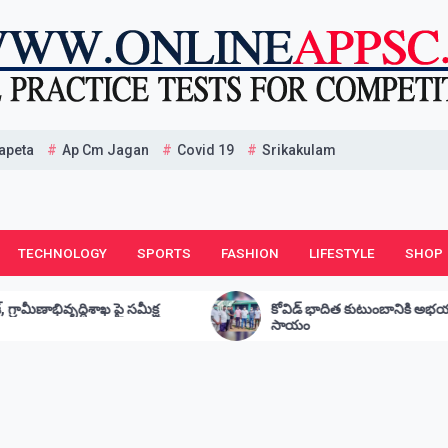
apeta
Ap Cm Jagan
Covid 19
Srikakulam
TECHNOLOGY
SPORTS
FASHION
LIFESTYLE
SHOP
ష
కోవిడ్ భాదిత కుటుంబానికి అభయం 20000 ఆర్థిక
సాయం