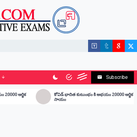
Subscribe
కోవిడ్ భాదిత కుటుంభం కి అభయం 20000 ఆర్థిక
ఉద్దాన జీడి ప
సాయం