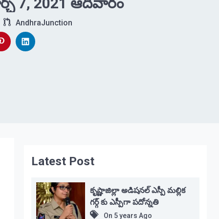
్చ్ 7, 2021 ఆదివారం
AndhraJunction
Latest Post
కృష్ణాజిల్లా అడిషనల్ ఎస్పీ మల్లిక
గర్గ్ కు ఎస్పీగా పదోన్నతి
On
5 years Ago