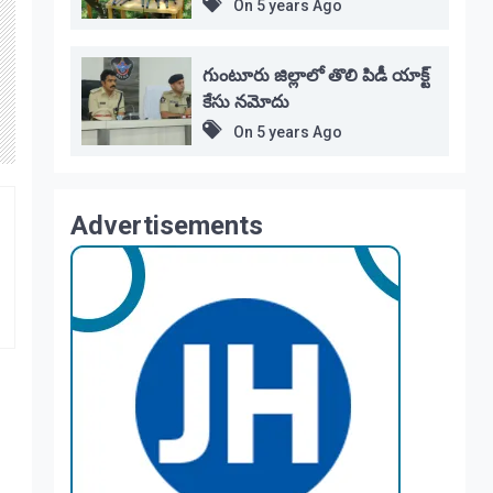
On
5 years Ago
గుంటూరు జిల్లాలో తొలి పిడీ యాక్ట్
కేసు నమోదు
On
5 years Ago
Advertisements