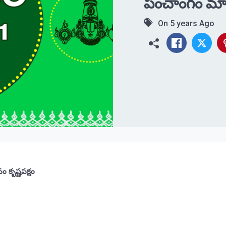
పంచాంగం మార
On
5 years Ago
కృష్ణపక్షం