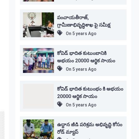
పంచాయతీరాజ్,
గ్రామీణాభివృద్ధిశాఖ పై సమీక్ష
On
5 years Ago
కోవిడ్ భాదిత కుటుంబానికి
అభయం 20000 ఆర్థిక సాయం
On
5 years Ago
కోవిడ్ భాదిత కుటుంభం కి అభయం
20000 ఆర్థిక సాయం
On
5 years Ago
ఉద్దాన జీడి పరిశ్రమ అభివృద్ధి కోసం
రోడ్ మ్యాప్