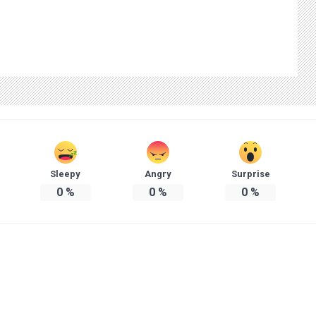
Sleepy
Angry
Surprise
0
%
0
%
0
%