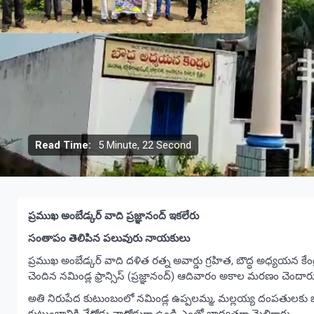
Read Time:
5 Minute, 22 Second
ప్రముఖ అంబేడ్కర్ వాది ప్రజ్ఞానంద్ ఇకలేరు
సంతాపం తెలిపిన పలువురు నాయకులు
ప్రముఖ అంబేడ్కర్ వాది దళిత రత్న అవార్డు గ్రహిత, బౌద్ధ అధ్యయన కేం
చెందిన నమిండ్ల ఫ్రాన్సిస్ (ప్రజ్ఞానంద్) ఆదివారం అకాల మరణం చెందా
అతి నిరుపేద కుటుంబంలో నమిండ్ల ఉప్పలమ్మ, మల్లయ్య దంపతులకు జన్మి