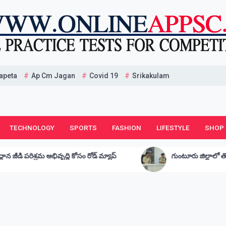
apeta
Ap Cm Jagan
Covid 19
Srikakulam
TECHNOLOGY
SPORTS
FASHION
LIFESTYLE
SHOP
ం రోడ్ మ్యాప్
గుంటూరు జిల్లాలో తొలి పిడీ యాక్ట్ కేసు నమోదు