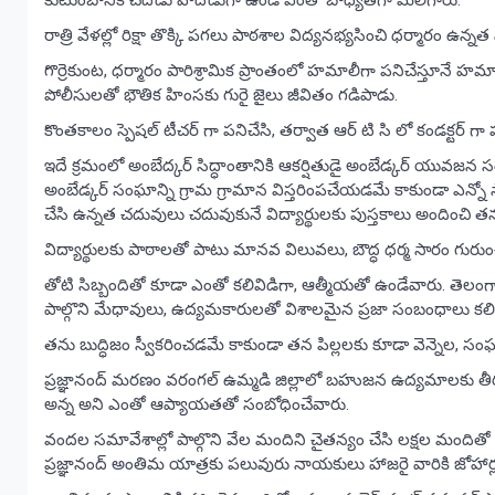
కుటుంబానికి చేదోడు వాదోడుగా ఉండి ఎంతో బాధ్యతగా మెలిగారు.
రాత్రి వేళల్లో రిక్షా తొక్కి పగలు పాఠశాల విద్యనభ్యసించి ధర్మారం ఉన్న
గొర్రెకుంట, ధర్మారం పారిశ్రామిక ప్రాంతంలో హమాలీగా పనిచేస్తూనే హమాల
పోలీసులతో భౌతిక హింసకు గురై జైలు జీవితం గడిపాడు.
కొంతకాలం స్పెషల్ టీచర్ గా పనిచేసి, తర్వాత ఆర్ టి సి లో కండక్టర్ 
ఇదే క్రమంలో అంబేద్కర్ సిద్ధాంతానికి ఆకర్షితుడై అంబేడ్కర్ యువజన సం
అంబేడ్కర్ సంఘాన్ని గ్రామ గ్రామాన విస్తరింపచేయడమే కాకుండా ఎన్నో స
చేసి ఉన్నత చదువులు చదువుకునే విద్యార్థులకు పుస్తకాలు అందించి తన
విద్యార్థులకు పాఠాలతో పాటు మానవ విలువలు, బౌద్ధ ధర్మ సారం గురు
తోటి సిబ్బందితో కూడా ఎంతో కలివిడిగా, ఆత్మీయతో ఉండేవారు. తెల
పాల్గొని మేధావులు, ఉద్యమకారులతో విశాలమైన ప్రజా సంబంధాలు కలిగి
తను బుద్ధిజం స్వీకరించడమే కాకుండా తన పిల్లలకు కూడా వెన్నెల, స
ప్రజ్ఞానంద్ మరణం వరంగల్ ఉమ్మడి జిల్లాలో బహుజన ఉద్యమాలకు తీరని 
అన్న అని ఎంతో ఆప్యాయతతో సంబోధించేవారు.
వందల సమావేశాల్లో పాల్గొని వేల మందిని చైతన్యం చేసి లక్షల మందితో
ప్రజ్ఞానంద్ అంతిమ యాత్రకు పలువురు నాయకులు హాజరై వారికి జోహార్