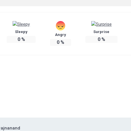
Sleepy
Surprise
Angry
0
%
0
%
0
%
rajnanand