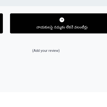
నాయకులపై నమ్మకం లేకనే వలంటీర్లు
(Add your review)