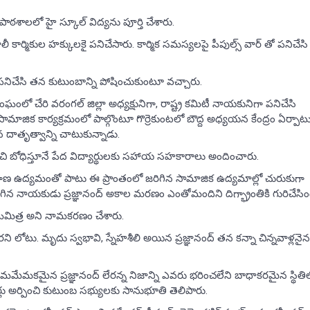
త పాఠశాలలో హై స్కూల్ విద్యను పూర్తి చేశారు.
ీ కార్మికుల హక్కులకై పనిచేసారు. కార్మిక సమస్యలపై పీపుల్స్ వార్ తో పనిచేసి
గా పనిచేసి తన కుటుంబాన్ని పోషించుకుంటూ వచ్చారు.
ఘంలో చేరి వరంగల్ జిల్లా అధ్యక్షునిగా, రాష్ట్ర కమిటీ నాయకునిగా పనిచేసి
ామాజిక కార్యక్రమంలో పాల్గొంటూ గొర్రెకుంటలో బౌద్ద అధ్యయన కేంద్రం ఏర్పాట
 దాతృత్వాన్ని చాటుకున్నాడు.
ంచి బోధిస్తూనే పేద విద్యార్థులకు సహాయ సహకారాలు అందించారు.
ంగాణ ఉద్యమంతో పాటు ఈ ప్రాంతంలో జరిగిన సామాజిక ఉద్యమాల్లో చురుకుగా
న నాయకుడు ప్రజ్ఞానంద్ అకాల మరణం ఎంతోమందిని దిగ్భ్రాంతికి గురిచేసింద
ంఘమిత్ర అని నామకరణం చేశారు.
లోటు. మృదు స్వభావి, స్నేహశీలి అయిన ప్రజ్ఞానంద్ తన కన్నా చిన్నవాళ్లనైన
 మమేమకమైన ప్రజ్ఞానంద్ లేరన్న నిజాన్ని ఎవరు భరించలేని బాధాకరమైన స్థితి
లు అర్పించి కుటుంబ సభ్యులకు సానుభూతి తెలిపారు.