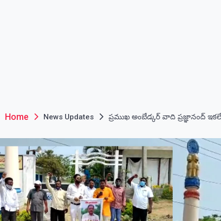
Home
News Updates
ప్రముఖ అంబేడ్కర్ వాది ప్రజ్ఞానంద్ ఇకల