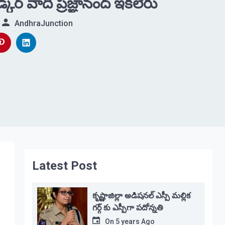
కర్ వాది ప్రజ్ఞానంద్ ఇకలేరు
AndhraJunction
Latest Post
కృష్ణాజిల్లా అడిషనల్ ఎస్పీ మల్లిక
గర్గ్ కు ఎస్పీగా పదోన్నతి
On
5 years Ago