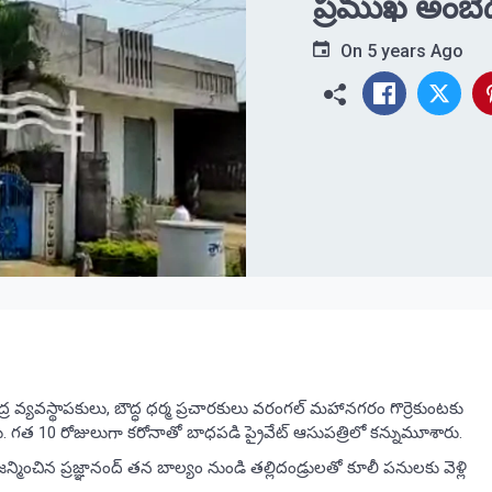
ప్రముఖ అంబేడ్
On
5 years Ago
ద్ర వ్యవస్థాపకులు, బౌద్ధ ధర్మ ప్రచారకులు వరంగల్ మహానగరం గొర్రెకుంటకు
రు. గత 10 రోజులుగా కరోనాతో బాధపడి ప్రైవేట్ ఆసుపత్రిలో కన్నుమూశారు.
ంచిన ప్రజ్ఞానంద్ తన బాల్యం నుండి తల్లిదండ్రులతో కూలీ పనులకు వెళ్లి