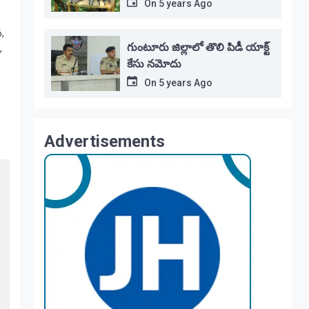
On
5 years Ago
,
గుంటూరు జిల్లాలో తొలి పిడీ యాక్ట్
,
కేసు నమోదు
On
5 years Ago
Advertisements