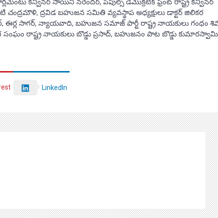
ంటు కన్వీనర్ సాయిని నరేందర్, పీపుల్స్ డెమొక్రటిక్ ఫ్రంట్ రాష్ట్ర కన్వీనర్
ంద్రమౌళి, ద్రవిడ బహుజన సమితి వ్యవస్థాప అధ్యక్షులు డాక్టర్ జిలికర
వేందర్, ఈర్ల సాగర్, న్యాయవాది, బహుజన సమాజ్ పార్టీ రాష్ట్ర నాయకులు గంధం శివ
్యోగ సంఘం రాష్ట్ర నాయకులు బొడ్డు ప్రసాద్, బహుజనం పాట బొడ్డు కుమారస్వామి
rest
LinkedIn