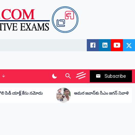
Subscribe
అమర జవాన్‌కు సీఎం జగన్ నివాళి
స
ఆ