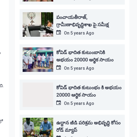
పంచాయతీరాజ్,
గ్రామీణాభివృద్ధిశాఖ పై సమీక్ష
On
5 years Ago
కోవిడ్ భాదిత కుటుంబానికి
ు
అభయం 20000 ఆర్థిక సాయం
On
5 years Ago
ి.
కోవిడ్ భాదిత కుటుంభం కి అభయం
20000 ఆర్థిక సాయం
On
5 years Ago
లో
ఉద్దాన జీడి పరిశ్రమ అభివృద్ధి కోసం
రోడ్ మ్యాప్