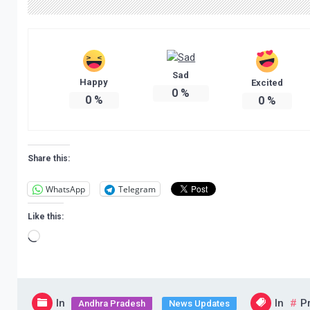
Sad
Happy
Excited
0
%
0
%
0
%
Share this:
WhatsApp
Telegram
Like this:
Loading…
In
In
P
Andhra Pradesh
News Updates