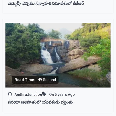
ఎమ్మెల్సీ ఎన్నికల సన్నాహక సమావేశంలో కేటీఆర్
Read Time:
49 Second
AndhraJunction
On
5 years Ago
సరియా జలపాతంలో యువకుడు గల్లంతు