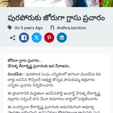
పురపోరుకు జోరుగా గ్లాసు ప్రచారం
On
5 years Ago
AndhraJunction
జోరుగా గ్లాసు ప్రచారం…
వేగుళ్ళ లీలాకృష్ణ ప్రచారంకు జన నీరాజనం..
మండపేట:-
పురపాలక సంఘ ఎన్నికలలో భాగంగా మండపేట 8వ
వార్డు జనసేన కౌన్సిలర్ అభ్యర్థి జొన్నడ పాపయమ్మ శుక్రవారం
ఎన్నికల ప్రచారం నిర్వహించారు.
ఈ ప్రాచారానికి మద్దతుగా జనసేనపార్టీ ఇంచార్జ్ వేగుళ్ళ లీలాకృష్ణ,
వల్లూరు సర్పంచ్ దాసి మీనా కుమారిలు వార్డులో పర్యటించారు.
ఈ సందర్భంగా లీలాకృష్ణ ప్రచారంకు అడుగడుగునా అపూర్వ
స్వాగతం లభించింది. జనసైనికులు కోలాహలంగా ఆయనకు ఘన