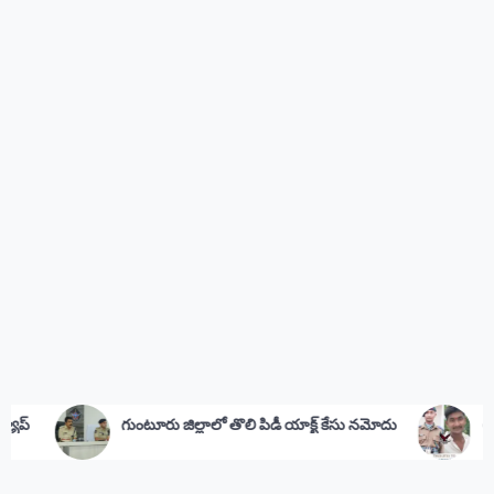
ిల్లాలో తొలి పిడీ యాక్ట్ కేసు నమోదు
అమర జవాన్‌కు సీఎం జగన్ నివా