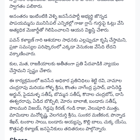
స్వాగతం పలికారు.
అనంతరం ఇంటింటికి వెళ్ళి జనసేనపార్టీ అభ్యర్థి జొన్నడ
పాపయమ్మను మునిసిపల్ ఎన్నికల్లో గాజు గ్లాస్ గుర్తుపై ఓట్లు వేసి
అత్యధిక మెజార్టీతో గెలిపించాలని ఆయన విజ్ఞప్తి చేశారు.
పవన్ కళ్యాణ్ గారి ఆశయాల సాధనకు ఎల్లప్పుడూ కృషి చేస్తామని,
ప్రజా సమస్యల పరిష్కారంలో ఎక్కడా వెనుకంజ వేసేది లేదని
వక్కాణించారు.
కుల, మత, రాజకీయాలకు అతీతంగా ప్రతి పేదవాడికి న్యాయం
చేస్తామని స్పష్టం చేశారు.
ఈ కార్యక్రమంలో జనసేన అధికార ప్రతినిధిలు శెట్టి రవి, నామాల
చంద్రరావు మరియు గోళ్ళ శ్రీను, కొంతం నాగేంద్ర ప్రసాద్, వాసిరెడ్డి
అర్జున్, పైడమళ్ళ సతీష్, బొమ్మన సతీష్, కొనాల చంద్రబోస్, దాసి
ఈశ్వరరావు, ఏడిద బొబ్బిలి, మోరం బాలాజీ, బండారు సతీష్,
పొలమురి విజయ్, గెడ్డపు కిరణ్, గండి రాజు, వెలుపూరి ముత్తు,
మామిడాల మనోకృష్ణ, వెలగదుర్తి శ్రీను, సుంకర మణికంఠ, పొన్నాడ
శేఖర్, టంకాల సాయి, బండారు అయ్యప్ప, కొల్లి బాలు, చుక్క యేసు,
కొత్తపల్లి కళ్యాణ్, జనసైనికులు తదితరులు పాల్గొన్నారు.