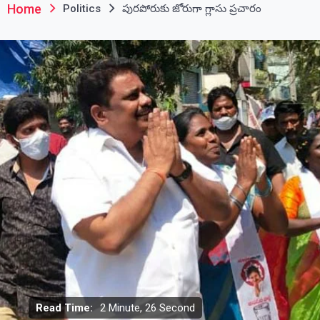
Home
Politics
పురపోరుకు జోరుగా గ్లాసు ప్రచారం
Read Time:
2 Minute, 26 Second