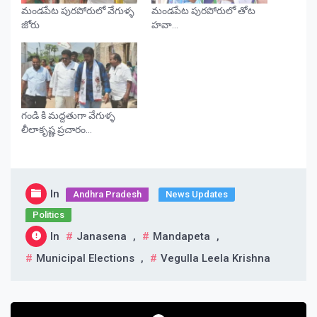
మండపేట పురపోరులో వేగుళ్ళ
మండపేట పురపోరులో తోట
జోరు
హవా…
గండి కి మద్దతుగా వేగుళ్ళ
లీలాకృష్ణ ప్రచారం…
In
Andhra Pradesh
News Updates
Politics
In
Janasena
,
Mandapeta
,
Municipal Elections
,
Vegulla Leela Krishna
Post