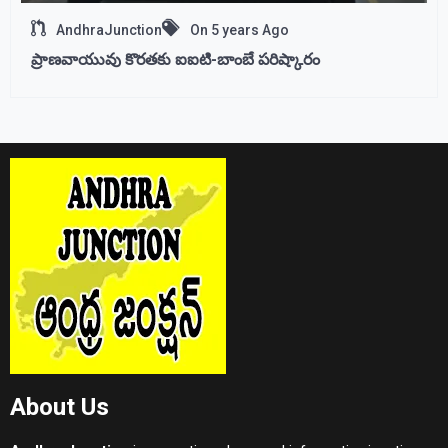
AndhraJunction
On
5 years Ago
ప్రాణవాయువు కొరతకు ఐఐటి-బాంబే పరిష్కారం
About Us