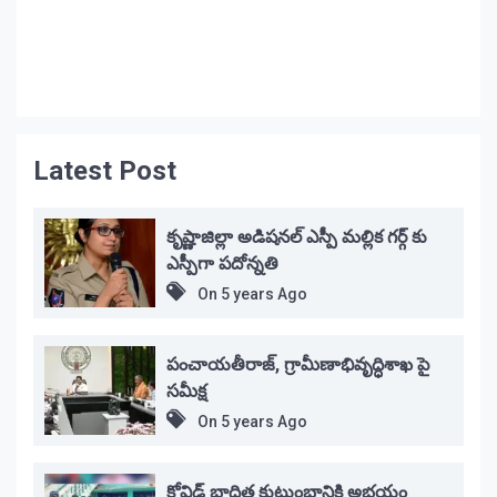
Latest Post
కృష్ణాజిల్లా అడిషనల్ ఎస్పీ మల్లిక గర్గ్ కు
ఎస్పీగా పదోన్నతి
On
5 years Ago
పంచాయతీరాజ్, గ్రామీణాభివృద్ధిశాఖ పై
సమీక్ష
On
5 years Ago
కోవిడ్ భాదిత కుటుంబానికి అభయం