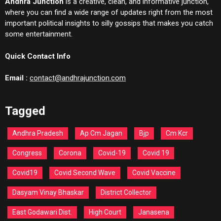
Andhra Junction
is a creative, clean, and informative junction,
where you can find a wide range of updates right from the most
important political insights to silly gossips that makes you catch
some entertainment.
Quick Contact Info
Email :
contact@andhrajunction.com
Tagged
Andhra Pradesh
Ap Cm Jagan
Bjp
Cm Kcr
Congress
Corona
Covid-19
Covid 19
Covid19
Covid Second Wave
Covid Vaccine
Dasyam Vinay Bhaskar
District Collector
East Godawari Dist.
High Court
Janasena