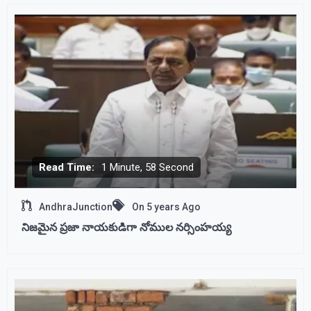
Read Time:
1 Minute, 58 Second
AndhraJunction
On
5 years Ago
నిజమైన ప్రజా నాయకుడిగా నోముల నర్సింహయ్య