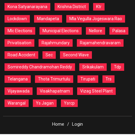
Kona Satyanarayana
Krishna District
Ktr
Lockdown
Mandapeta
Mla Vegulla Jogeswara Rao
Mlc Elections
Municipal Elections
Nellore
Palasa
Privatisation
Rajahmundary
Rajamahendravaram
Road Accident
Sec
Second Wave
Somireddy Chandramohan Reddy
Srikakulam
Tdp
Telangana
Thota Trimurtulu
Tirupati
Trs
Vijayawada
Visakhapatnam
Vizag Steel Plant
Warangal
Ys Jagan
Ysrcp
Home
Login