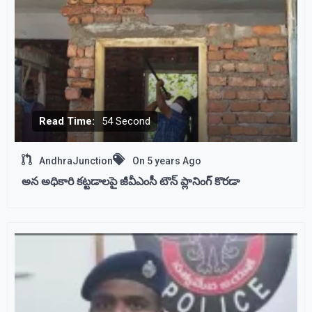
Read Time:
54 Second
AndhraJunction
On
5 years Ago
అన అధికారి కట్టడాలపై జీవీఎంసీ టౌన్ ప్లానింగ్ కొరడా