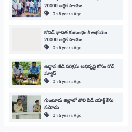
20000 ఆర్థిక సాయం
On
5 years Ago
కోవిడ్ భాదిత కుటుంభం కి అభయం
20000 ఆర్థిక సాయం
On
5 years Ago
ఉద్దాన జీడి పరిశ్రమ అభివృద్ధి కోసం రోడ్
మ్యాప్
On
5 years Ago
గుంటూరు జిల్లాలో తొలి పిడీ యాక్ట్ కేసు
నమోదు
On
5 years Ago