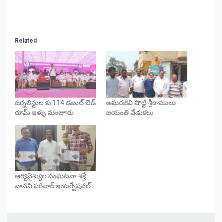
Related
జర్నలిస్టుల కు 114 డబుల్ బెడ్
అమరజీవి పొట్టి శ్రీరాములు
రూమ్ ఇళ్ళు మంజూరు
జయంతి వేడుకలు
ఆర్యవైశ్యుల సంఘటనా శక్తే
వాసవి పరివార్ ఇంటర్నేషనల్