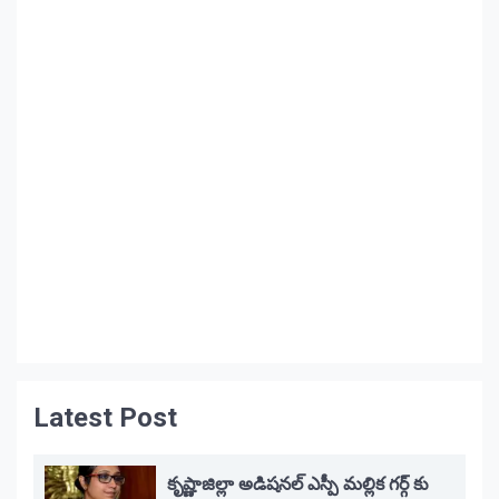
Latest Post
కృష్ణాజిల్లా అడిషనల్ ఎస్పీ మల్లిక గర్గ్ కు