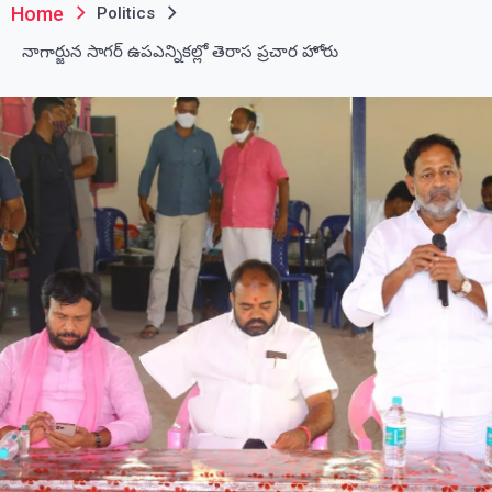
Home
Politics
నాగార్జున సాగర్ ఉపఎన్నికల్లో తెరాస ప్రచార హోరు