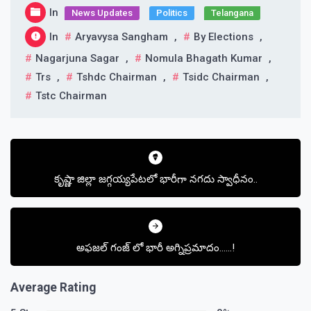
In
News Updates
Politics
Telangana
In
Aryavysa Sangham
,
By Elections
,
Nagarjuna Sagar
,
Nomula Bhagath Kumar
,
Trs
,
Tshdc Chairman
,
Tsidc Chairman
,
Tstc Chairman
Post
navigation
కృష్ణా జిల్లా జగ్గయ్యపేటలో భారీగా నగదు స్వాధీనం..
అఫజల్ గంజ్ లో భారీ అగ్నిప్రమాదం……!
Average Rating