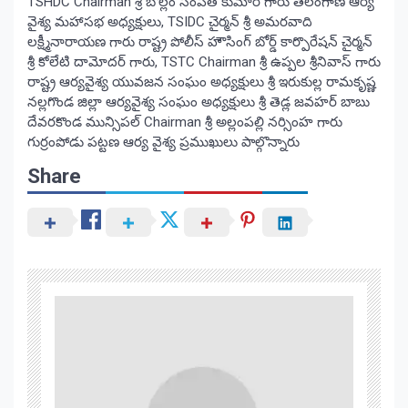
TSHDC Chairman శ్రీ బొల్లం సంపత్‌ కుమార్‌ గారు తెలంగాణ ఆర్య
వైశ్య మహాసభ అధ్యక్షులు, TSIDC చైర్మన్ శ్రీ అమరవాది
లక్ష్మీనారాయణ గారు రాష్ట్ర పోలీస్ హౌసింగ్ బోర్డ్ కార్పొరేషన్ చైర్మన్
శ్రీ కోలేటి దామోదర్‌ గారు, TSTC Chairman శ్రీ ఉప్పల శ్రీనివాస్‌ గారు
రాష్ట్ర ఆర్యవైశ్య యువజన సంఘం అధ్యక్షులు శ్రీ ఇరుకుల్ల రామకృష్ణ
నల్లగొండ జిల్లా ఆర్యవైశ్య సంఘం అధ్యక్షులు శ్రీ తెడ్ల జవహర్ బాబు
దేవరకొండ మున్సిపల్‌ Chairman శ్రీ అల్లంపల్లి నర్సింహ గారు
గుర్రంపోడు పట్టణ ఆర్య వైశ్య ప్రముఖులు పాల్గొన్నారు
Share