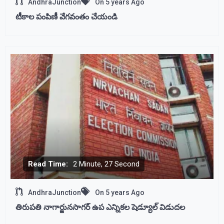
AndhraJunction
On
5 years Ago
టీకాల పంపిణీ వేగవంతం చేయండి
Read Time:
2 Minute, 27 Second
AndhraJunction
On
5 years Ago
తిరుపతి నాగార్జునసాగర్ ఉప ఎన్నికల షెడ్యూల్ విడుదల