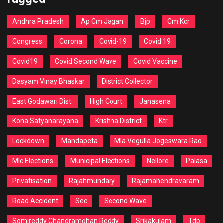
Andhra Pradesh
Ap Cm Jagan
Bjp
Cm Kcr
Congress
Corona
Covid-19
Covid 19
Covid19
Covid Second Wave
Covid Vaccine
Dasyam Vinay Bhaskar
District Collector
East Godawari Dist.
High Court
Janasena
Kona Satyanarayana
Krishna District
Ktr
Lockdown
Mandapeta
Mla Vegulla Jogeswara Rao
Mlc Elections
Municipal Elections
Nellore
Palasa
Privatisation
Rajahmundary
Rajamahendravaram
Road Accident
Sec
Second Wave
Somireddy Chandramohan Reddy
Srikakulam
Tdp