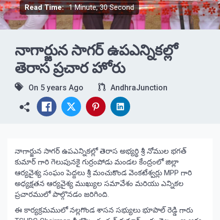
Read Time:
1 Minute, 30 Second
నాగార్జున సాగర్ ఉపఎన్నికల్లో
తెరాస ప్రచార హోరు
On
5 years Ago
AndhraJunction
నాగార్జున సాగర్ ఉపఎన్నికల్లో తెరాస అభ్యర్థి శ్రీ నోముల భగత్
కుమార్ గారి గెలుపునకై గుర్రంపోడు మండల కేంద్రంలో జిల్లా
ఆర్యవైశ్య సంఘం పెద్దలు శ్రీ మంచుకొండ వెంకటేశ్వర్లు MPP గారి
అధ్యక్షతన ఆర్యవైశ్య ముఖ్యుల సమావేశం మరియు ఎన్నికల
ప్రచారములో పాల్గొనడం జరిగింది.
ఈ కార్యక్రమములో నల్లగొండ శాసన సభ్యులు భూపాల్‌ రెడ్డి గారు