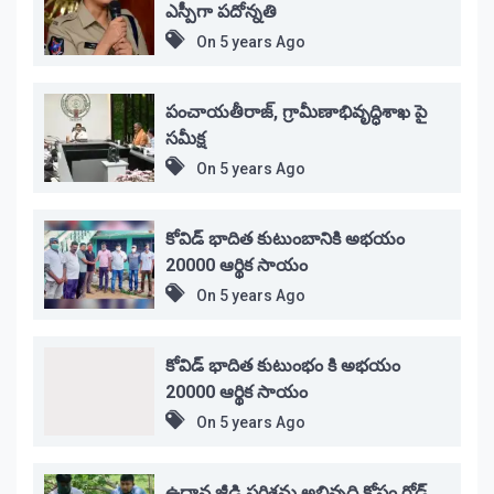
ఎస్పీగా పదోన్నతి
On
5 years Ago
పంచాయతీరాజ్, గ్రామీణాభివృద్ధిశాఖ పై
సమీక్ష
On
5 years Ago
కోవిడ్ భాదిత కుటుంబానికి అభయం
20000 ఆర్థిక సాయం
On
5 years Ago
కోవిడ్ భాదిత కుటుంభం కి అభయం
20000 ఆర్థిక సాయం
On
5 years Ago
ఉద్దాన జీడి పరిశ్రమ అభివృద్ధి కోసం రోడ్