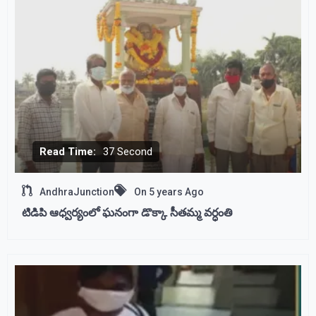
Read Time:
37 Second
AndhraJunction
On
5 years Ago
టిడిపి ఆధ్వర్యంలో ఘనంగా డొక్కా సీతమ్మ వర్ధంతి