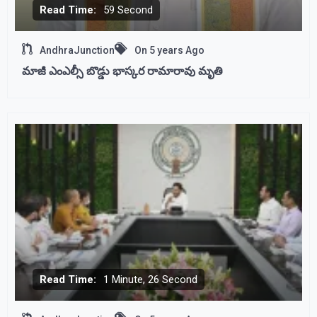
Read Time:
59 Second
AndhraJunction
On
5 years Ago
మాజీ ఎంఎల్సీ బొడ్డు భాస్కర రామారావు మృతి
Read Time:
1 Minute, 26 Second