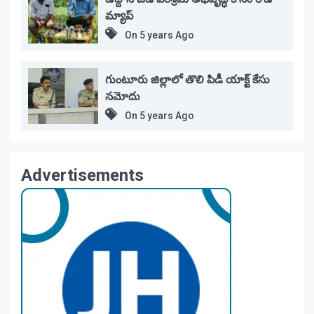
మ్యాప్
On
5 years Ago
గుంటూరు జిల్లాలో తొలి పిడీ యాక్ట్ కేసు
నమోదు
On
5 years Ago
Advertisements