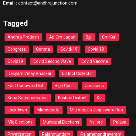
Email :
contact@andhrajunction.com
Tagged
Andhra Pradesh
Ap Cm Jagan
Bjp
Cm Kcr
Congress
Corona
Covid-19
Covid 19
Covid19
Covid Second Wave
Covid Vaccine
Dasyam Vinay Bhaskar
District Collector
East Godawari Dist.
High Court
Janasena
Kona Satyanarayana
Krishna District
Ktr
Lockdown
Mandapeta
Mla Vegulla Jogeswara Rao
Mlc Elections
Municipal Elections
Nellore
Palasa
Privatisation
Rajahmundary
Rajamahendravaram