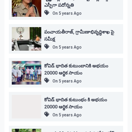
ఎస్పీగా పదోన్నతి
On
5 years Ago
పంచాయతీరాజ్, గ్రామీణాభివృద్ధిశాఖ పై
సమీక్ష
On
5 years Ago
కోవిడ్ భాదిత కుటుంబానికి అభయం
20000 ఆర్థిక సాయం
On
5 years Ago
కోవిడ్ భాదిత కుటుంభం కి అభయం
20000 ఆర్థిక సాయం
On
5 years Ago