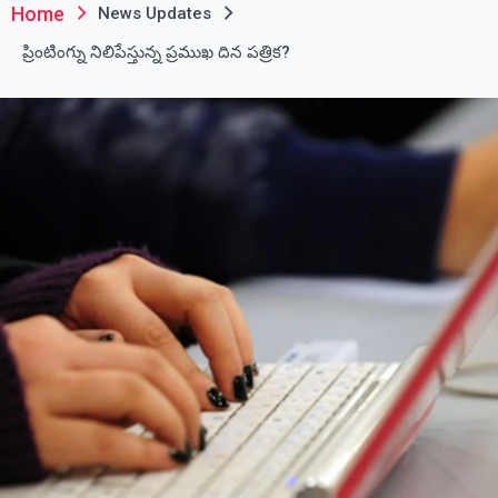
Home
News Updates
ప్రింటింగ్ను నిలిపేస్తున్న ప్రముఖ దిన పత్రిక?