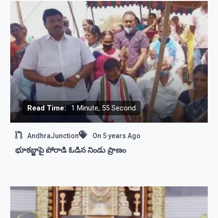
Read Time:
1 Minute, 55 Second
AndhraJunction
On
5 years Ago
భూకబ్జాపై పోరాడి ఓడిన నిండు ప్రాణం