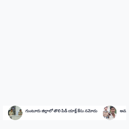
ాలో తొలి పిడీ యాక్ట్ కేసు నమోదు
అమర జవాన్‌కు సీఎం జగన్ నివాళి