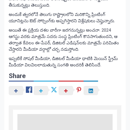
తీసుకున్నట్లు తెలుస్తుంది.
అందుకే త్వరలోనే తెలుగు రాష్ట్రాలలోని మరికొన్ని ప్రింటింగ్
యూనిట్లను ఔట్ సోర్సింగ్‌కు అప్పగిస్తారని విశ్లేషకులు చెప్తున్నారు.
అయితే ఈ ప్రక్రియ దశల వారీగా జరగనున్నట్లు అంచనా. 2024
ఆగస్టు వరకు మాత్రమే సదరు సంస్థ ప్రింటింగ్ కొనసాగుతుందని, ఆ
తర్వాత కేవలం ఈ-పేపర్, డిజిటల్ ఎడిషన్‌లకు మాత్రమే పరిమితం
చేస్తారని మీడియా వర్గాల్లో చర్చ నడుస్తోంది.
ఇప్పటికే సోషల్ మీడియా, డిజిటల్ మీడియా ధాటికి మెయిన్ స్ట్రీమ్
మీడియా విలవిలలాడుతున్న సంగతి అందరికీ తెలిసిందే.
Share