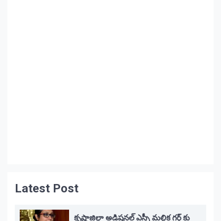
Latest Post
కృష్ణాజిల్లా అడిషనల్ ఎస్పీ మల్లిక గర్గ్ కు