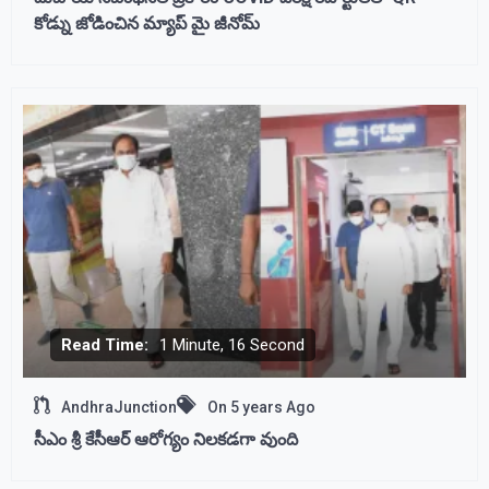
కోడ్ను జోడించిన మ్యాప్ మై జీనోమ్
Read Time:
1 Minute, 16 Second
AndhraJunction
On
5 years Ago
సీఎం శ్రీ కేసీఆర్ ఆరోగ్యం నిలకడగా వుంది