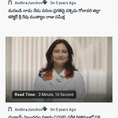
AndhraJunction
On
5 years Ago
మనబడి నాడు నేడు పనుల ప్రగతిపై పశ్చిమ గోదావరి జిల్లా
కలెక్టర్ శ్రీ రేవు ముత్యాల రాజు సమీక్ష
Read Time:
3 Minute, 10 Second
AndhraJunction
On
5 years Ago
దుబాయ్ నిబంధనల ప్రకారం COVID పరీక్ష రిపోర్టులలో QR