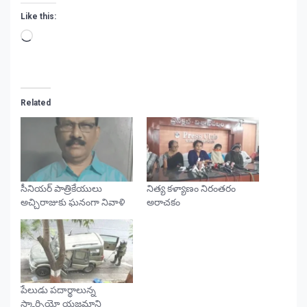
Like this:
Loading…
Related
సీనియర్ పాత్రికేయులు
నిత్య కళ్యాణం నిరంతరం
అచ్చిరాజుకు ఘనంగా నివాళి
అరాచకం
పేలుడు పదార్థాలున్న
స్కార్పియో యజమాని