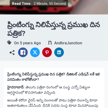
Read Time:
2 Minute, 55 Second
ప్రింటింగ్ను నిలిపేస్తున్న ప్రముఖ దిన
పత్రిక?
On
5 years Ago
AndhraJunction
ప్రింటింగ్ను నిలిపేస్తున్న ప్రముఖ దిన పత్రిక? డిజిటల్ ఎడిషన్ లకే ఇక
పరిమితం కాబోతోందా?
హైదరాబాద్:
తెలుగు పత్రికా రంగంలో ఆ సంస్థ ఎన్నో ఏళ్ళుగా
అగ్రస్థానంలో కొనసాగుతూ వచ్చింది.
అయితే కరోనా వైరస్ అన్ని రంగాలతో పాటు పత్రికా రంగాన్ని కూడా
అతలాకుతలం చేసేసింది. దీనికి సదరు సంస్థ కూడా మినహాయింపు