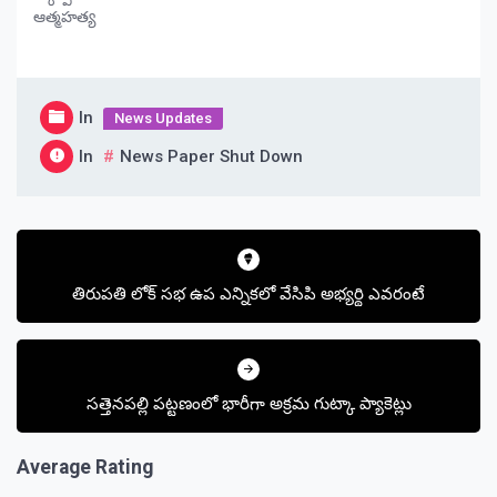
ఆత్మహత్య
In
News Updates
In
News Paper Shut Down
Post
navigation
తిరుపతి లోక్ సభ ఉప ఎన్నికలో వేసిపి అభ్యర్థి ఎవరంటే
సత్తెనపల్లి పట్టణంలో భారీగా అక్రమ గుట్కా ప్యాకెట్లు
Average Rating