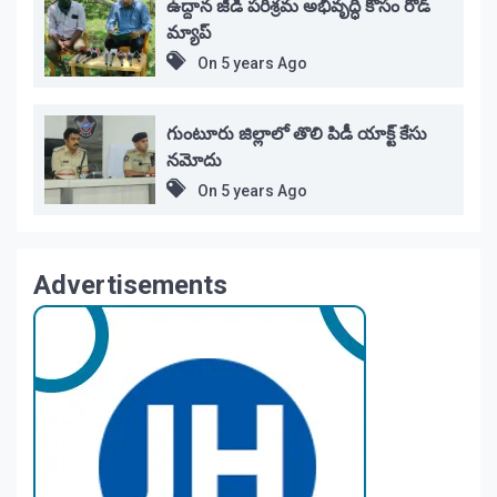
ఉద్దాన జీడి పరిశ్రమ అభివృద్ధి కోసం రోడ్
మ్యాప్
On
5 years Ago
గుంటూరు జిల్లాలో తొలి పిడీ యాక్ట్ కేసు
నమోదు
On
5 years Ago
Advertisements