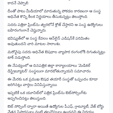
కాదనే చెప్పాలి.
దీంతో పాటు మీడియాలో మారుతున్న పోకడల కారణంగా ఆ సంస్థ
అధినేత కొన్ని కీలక నిర్ణయాలు తీసుకున్నట్లు తెలుస్తోంది.
సదరు పత్రికా ప్రింట్‌ను త్వరలోనే క్లోజ్ చేస్తారని ఆ సంస్థ ఉద్యోగులు
బహిరంగంగానే చెప్తున్నారు.
భవిష్యత్‌లో ఆ సంస్థ కేవలం ఆన్‌లైన్ ఎడిషన్‌కే పరిమితం
అవుతుందని వారి మాటల సారాంశం.
మరోవైపు సదరు అధినేత ఔషధాల వ్యాపార రంగంలోకి దిగుతున్నట్లు
టాక్ నడుస్తోంది.
ఈ నేపథ్యంలో ఆ దినపత్రిక జిల్లా కార్యాలయాలు ‘మెడికల్
డిస్ట్రిబ్యూటర్’ సంస్థలుగా మారబోతున్నాయని సమాచారం.
ఈ మేరకు ఒక ప్రముఖ ఔషధ తయారీ సంస్థతో ఒప్పందం కూడా
జరిగినట్లు వార్తలు వినిపిస్తున్నాయి.
ఇప్పటికే ఒక యూనిట్‌లో పత్రిక ప్రింట్‌ను ఔట్‌సోర్సింగ్‌కు
అప్పగించినట్లు తెలుస్తుంది.
ఔట్ సోర్సింగ్ ద్వారా అయితే ఉద్యోగుల పీఎఫ్, గ్రాట్యూటీ, వేజ్ బోర్డు
వేతన సిఫారసులు వంటి తలనొప్పులు ఉండవని ఈ నిర్ణయం