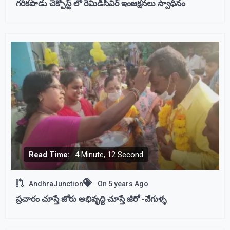
గరికపాడు చెక్పోస్ట్ లో రెమిడిసివిర్ ఇంజక్షనలు స్వాధీనం
Read Time:
4 Minute, 12 Second
AndhraJunction
On
5 years Ago
ప్రచారం చూస్తే జోరు అభివృద్ది చూస్తే జీరో -వేగుళ్ళ