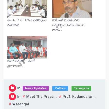
ఈ నెల 7 న TUWJ ప్రతినిధుల
కరోనాతో మరణించిన
మహాసభ
జర్నలిస్టుల కుటుంబాలకు
సాయం
హలో జర్నలిస్ట్… చలో
హైదరాబాద్ .
In
News Updates
Politics
Telangana
In
Meet The Press
,
Prof. Kodandaram
,
Warangal