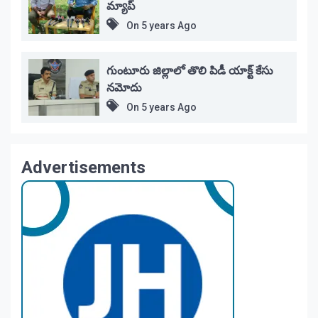
మ్యాప్
On
5 years Ago
గుంటూరు జిల్లాలో తొలి పిడీ యాక్ట్ కేసు
నమోదు
On
5 years Ago
Advertisements