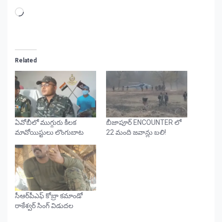
Loading…
Related
ఏవోబీలో ముగ్గురు కీల‌క
బీజాపూర్ ENCOUNTER లో
మావోయిస్టులు లొంగుబాట‌
22 మంది జవాన్లు బలి!
సీఆర్‌పీఎఫ్‌ కోబ్రా కమాండో
రాకేశ్వర్‌ సింగ్‌ విడుదల