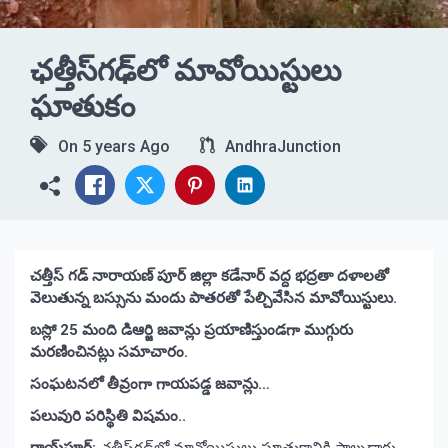
ఛత్తీస్‌గఢ్‌లో మావోయిస్టులు
ఘాతుకం
On
5 years Ago
AndhraJunction
చత్తీస్ గడ్ నారాయణ్ పూర్ జిల్లా కడేనార్ వద్ద భద్రతా దళాలతో
వెలుతున్న బస్సును మందు పాతరతో పేల్చివేసిన మావోయిస్టులు.
బస్లో 25 మంది డిఆర్జి జవాన్లు ప్రయాణిస్తుండగా ముగ్గురు
మరణించినట్లు సమాచారం.
సంఘటనలో తీవ్రంగా గాయపడ్డ జవాన్లు…
పలువురి పరిస్థితి విషమం..
రాయ్‌పూర్‌:
ఛత్తీస్‌గఢ్‌లో మావోయిస్టులు ఘాతుకానికి పాల్పడ్డారు.