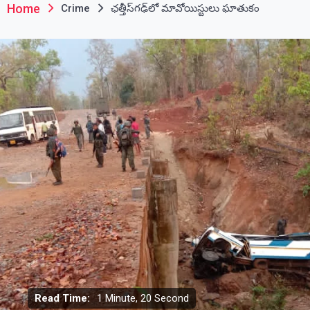
Home
Crime
ఛత్తీస్‌గఢ్‌లో మావోయిస్టులు ఘాతుకం
Read Time:
1 Minute, 20 Second