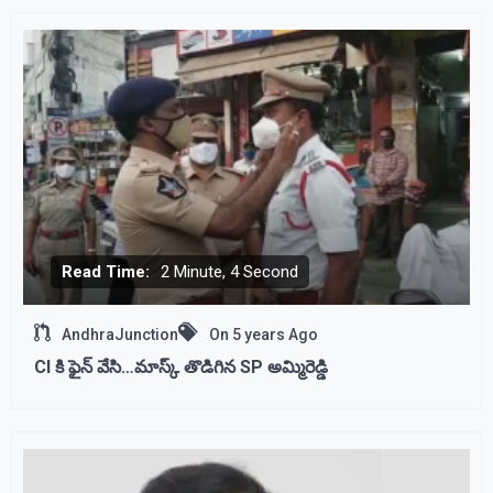
Read Time:
2 Minute, 4 Second
AndhraJunction
On
5 years Ago
CI కి ఫైన్ వేసి…మాస్క్ తొడిగిన SP అమ్మిరెడ్డి