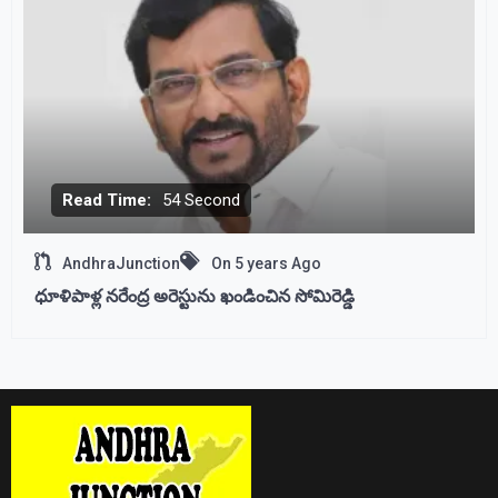
Read Time:
54 Second
AndhraJunction
On
5 years Ago
ధూళిపాళ్ల నరేంద్ర అరెస్టును ఖండించిన సోమిరెడ్డి