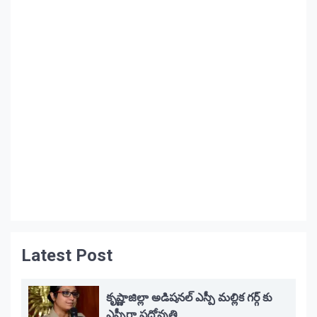
Latest Post
కృష్ణాజిల్లా అడిషనల్ ఎస్పీ మల్లిక గర్గ్ కు
ఎస్పీగా పదోన్నతి