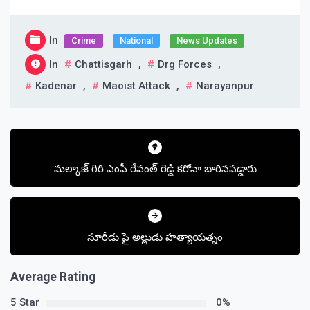
In
Crime
National
News Updates
In
Chattisgarh
,
Drg Forces
,
Kadenar
,
Maoist Attack
,
Narayanpur
Post
navigation
మల్కాజ్ గిరి ఎంపీ రేవంత్ రెడ్డి కరోనా బారినపడ్డారు
సూరీడు పై అల్లుడు హత్యాయత్నం
Average Rating
5 Star
0%