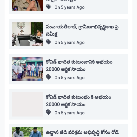
On
5 years Ago
పంచాయతీరాజ్, గ్రామీణాభివృద్ధిశాఖ పై
సమీక్ష
On
5 years Ago
కోవిడ్ భాదిత కుటుంబానికి అభయం
20000 ఆర్థిక సాయం
On
5 years Ago
కోవిడ్ భాదిత కుటుంభం కి అభయం
20000 ఆర్థిక సాయం
On
5 years Ago
ఉద్దాన జీడి పరిశ్రమ అభివృద్ధి కోసం రోడ్