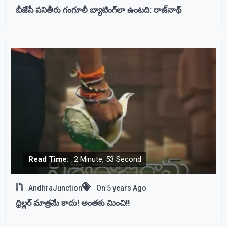
బీజేపీ ప‌నితీరు గంగూలీ బ్యాటింగ్‌లా ఉంటది: ‌రాజ్‌నాథ్
Read Time:
2 Minute, 53 Second
AndhraJunction
On
5 years Ago
ధ్రిల్లర్ మాత్రమే కాదు! అంతకు మించి!!