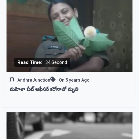
Read Time:
34 Second
AndhraJunction
On
5 years Ago
మహిళా బీట్ ఆఫీసర్ కరోనాతో మృతి