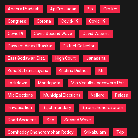
Andhra Pradesh
Ap Cm Jagan
Bjp
Cm Kcr
Congress
Corona
Covid-19
Covid 19
Covid19
Covid Second Wave
Covid Vaccine
Dasyam Vinay Bhaskar
District Collector
East Godawari Dist.
High Court
Janasena
Kona Satyanarayana
Krishna District
Ktr
Lockdown
Mandapeta
Mla Vegulla Jogeswara Rao
Mlc Elections
Municipal Elections
Nellore
Palasa
Privatisation
Rajahmundary
Rajamahendravaram
Road Accident
Sec
Second Wave
Somireddy Chandramohan Reddy
Srikakulam
Tdp