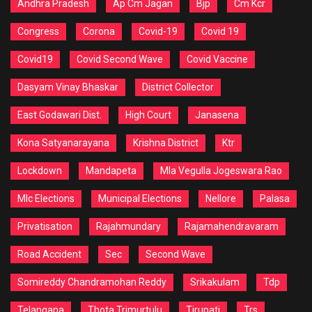
Andhra Pradesh
Ap Cm Jagan
Bjp
Cm Kcr
Congress
Corona
Covid-19
Covid 19
Covid19
Covid Second Wave
Covid Vaccine
Dasyam Vinay Bhaskar
District Collector
East Godawari Dist.
High Court
Janasena
Kona Satyanarayana
Krishna District
Ktr
Lockdown
Mandapeta
Mla Vegulla Jogeswara Rao
Mlc Elections
Municipal Elections
Nellore
Palasa
Privatisation
Rajahmundary
Rajamahendravaram
Road Accident
Sec
Second Wave
Somireddy Chandramohan Reddy
Srikakulam
Tdp
Telangana
Thota Trimurtulu
Tirupati
Trs