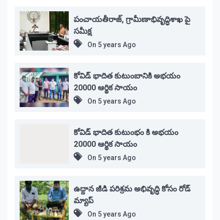
పంచాయతీరాజ్, గ్రామీణాభివృద్ధిశాఖ పై
సమీక్ష
On
5 years Ago
కోవిడ్ భాదిత కుటుంబానికి అభయం
20000 ఆర్థిక సాయం
On
5 years Ago
కోవిడ్ భాదిత కుటుంభం కి అభయం
20000 ఆర్థిక సాయం
On
5 years Ago
ఉద్దాన జీడి పరిశ్రమ అభివృద్ధి కోసం రోడ్
మ్యాప్
On
5 years Ago