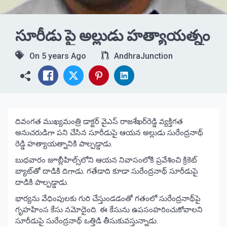
సూరీడు పై అల్లుడు హత్యాయత్నం
On
5 years Ago
AndhraJunction
దివంగత ముఖ్యమంత్రి డాక్టర్ వైఎస్‌ రాజశేఖర్‌రెడ్డి వ్యక్తిగత
అనుచరుడిగా పని చేసిన సూరీడుపై ఆయన అల్లుడు సురేంద్రనాథ్‌
రెడ్డి హత్యాయత్నానికి పాల్పడ్డాడు.
బుధవారం జూబ్లీహిల్స్‌లోని ఆయన నివాసంలోకి ప్రవేశించి క్రికెట్‌
బ్యాట్‌తో దాడికి దిగాడు. గతేడాది కూడా సురేంద్రనాథ్‌ సూరీడుపై
దాడికి పాల్పడ్డాడు.
భార్యను వేధింపులకు గురి చేస్తుండడంతో గతంలో సురేంద్రనాథ్‌పై
గృహహింస కేసు నమోదైంది. ఈ కేసును ఉపసంహరించుకోవాలని
సూరీడుపై సురేంద్రనాథ్‌ ఒత్తిడి తీసుకువస్తున్నాడు.