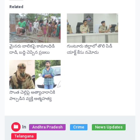
Related
మైనరు బాలికపై కామాంధిడి
గుంటూరు జిల్లాలో తొలి పిడీ
దాడి, బద్ధి చెప్పిన ప్రజలు
యాక్ట్ కేసు నమోదు
సొంత చెల్లిపై అత్యాచారానికి
పాల్పడిన వ్యక్తి ఆత్మహత్య
In
Andhra Pradesh
Crime
News Updates
Telangana