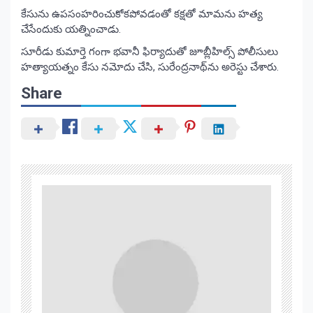
కేసును ఉపసంహరించుకోకపోవడంతో కక్షతో మామను హత్య
చేసేందుకు యత్నించాడు.
సూరీడు కుమార్తె గంగా భవానీ ఫిర్యాదుతో జూబ్లీహిల్స్‌ పోలీసులు
హత్యాయత్నం కేసు నమోదు చేసి, సురేంద్రనాథ్‌ను అరెస్టు చేశారు.
Share