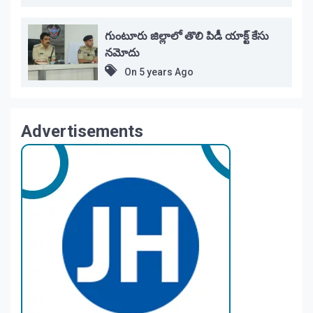
గుంటూరు జిల్లాలో తొలి పిడీ యాక్ట్ కేసు
నమోదు
On
5 years Ago
Advertisements