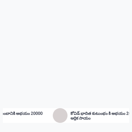
కోవిడ్ భాదిత కుటుంభం కి అభయం 20000
ఉద్దాన 
ఆర్థిక సాయం