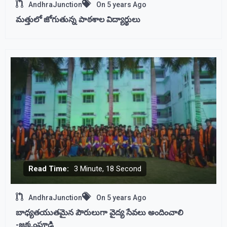
AndhraJunction
On
5 years Ago
మత్తులో జోగుతున్న పాఠశాల విద్యార్థులు
Read Time:
3 Minute, 18 Second
AndhraJunction
On
5 years Ago
బాధ్యతయుతమైన పౌరులుగా వైద్య సేవలు అందించాలి
-జక్కంపూడి