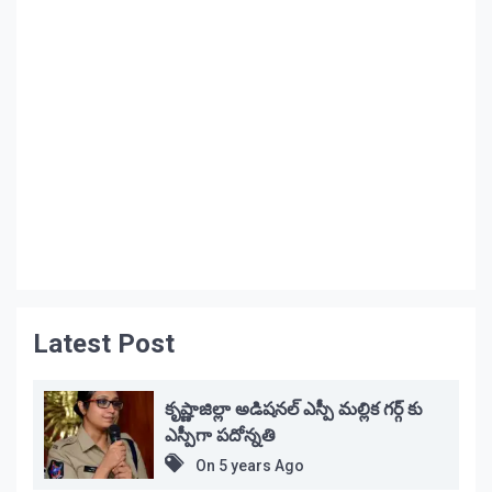
Latest Post
కృష్ణాజిల్లా అడిషనల్ ఎస్పీ మల్లిక గర్గ్ కు
ఎస్పీగా పదోన్నతి
On
5 years Ago