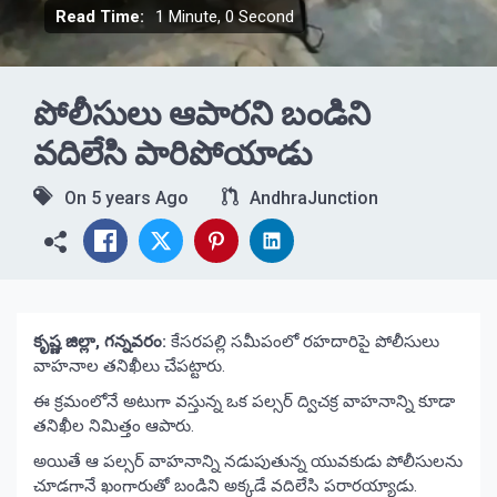
Read Time:
1 Minute, 0 Second
పోలీసులు ఆపారని బండిని
వదిలేసి పారిపోయాడు
On
5 years Ago
AndhraJunction
కృష్ణ జిల్లా, గన్నవరం:
కేసరపల్లి సమీపంలో రహదారిపై పోలీసులు
వాహనాల తనిఖీలు చేపట్టారు.
ఈ క్రమంలోనే అటుగా వస్తున్న ఒక పల్సర్ ద్విచక్ర వాహనాన్ని కూడా
తనిఖీల నిమిత్తం ఆపారు.
అయితే ఆ పల్సర్ వాహనాన్ని నడుపుతున్న యువకుడు పోలీసులను
చూడగానే ఖంగారుతో బండిని అక్కడే వదిలేసి పరారయ్యాడు.