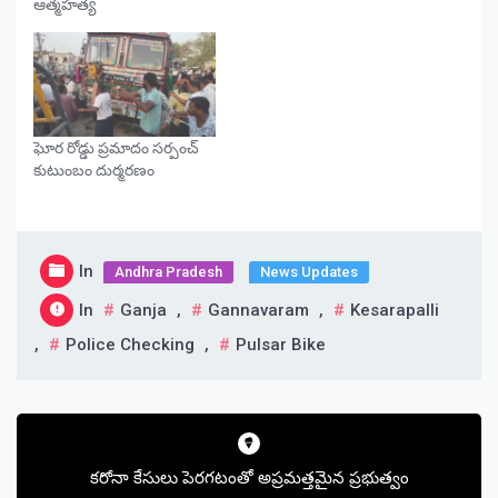
ఆత్మహత్య
ఘోర రోడ్డు ప్రమాదం సర్పంచ్‌
కుటుంబం దుర్మరణం
In
Andhra Pradesh
News Updates
In
Ganja
,
Gannavaram
,
Kesarapalli
,
Police Checking
,
Pulsar Bike
Post
navigation
కరోనా కేసులు పెరగటంతో అప్రమత్తమైన ప్రభుత్వం