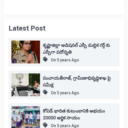
Latest Post
కృష్ణాజిల్లా అడిషనల్ ఎస్పీ మల్లిక గర్గ్ కు
ఎస్పీగా పదోన్నతి
On
5 years Ago
పంచాయతీరాజ్, గ్రామీణాభివృద్ధిశాఖ పై
సమీక్ష
On
5 years Ago
కోవిడ్ భాదిత కుటుంబానికి అభయం
20000 ఆర్థిక సాయం
On
5 years Ago