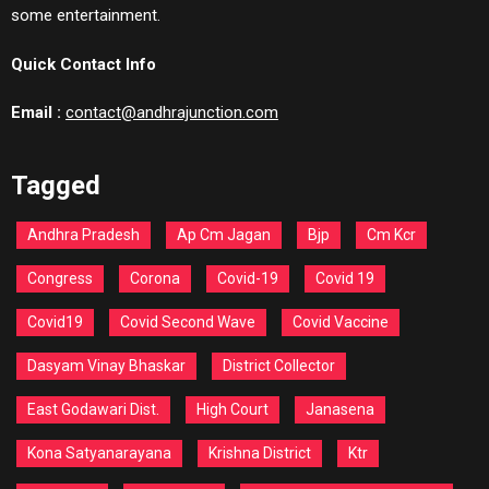
some entertainment.
Quick Contact Info
Email :
contact@andhrajunction.com
Tagged
Andhra Pradesh
Ap Cm Jagan
Bjp
Cm Kcr
Congress
Corona
Covid-19
Covid 19
Covid19
Covid Second Wave
Covid Vaccine
Dasyam Vinay Bhaskar
District Collector
East Godawari Dist.
High Court
Janasena
Kona Satyanarayana
Krishna District
Ktr