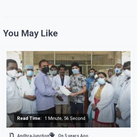
You May Like
Read Time:
1 Minute, 56 Second
AndhraJunction
On
5 years Ago