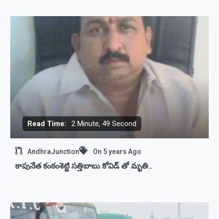
Read Time:
2 Minute, 49 Second
AndhraJunction
On
5 years Ago
కాపునేత కంఠంశెట్టి సత్తిబాబు కోవిడ్ తో మృతి..