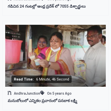
గడిచిన 24 గంటల్లో ఆంధ్ర ప్రదేశ్ లో 7055 డిశ్చార్జులు
Read Time:
6 Minute, 46 Second
AndhraJunction
On
5 years Ago
మనుబోలులో ఎన్నికల ప్రచారంలో పనబాక లక్ష్మి