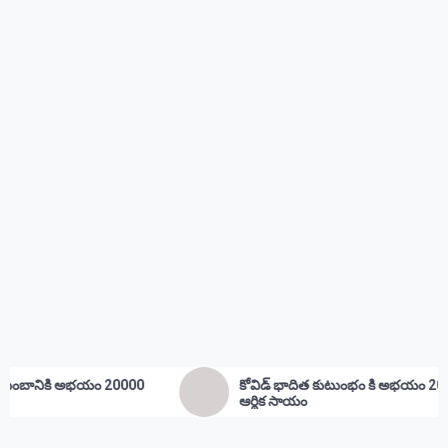
కోవిడ్ భాదిత కుటుంభం కి అభయం 20000
ఉద్దాన జీ
ఆర్థిక సాయం