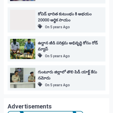
కోవిడ్ భాదిత కుటుంభం కి అభయం
20000 ఆర్థిక సాయం
On
5 years Ago
ఉద్దాన జీడి పరిశ్రమ అభివృద్ధి కోసం రోడ్
మ్యాప్
On
5 years Ago
గుంటూరు జిల్లాలో తొలి పిడీ యాక్ట్ కేసు
నమోదు
On
5 years Ago
Advertisements