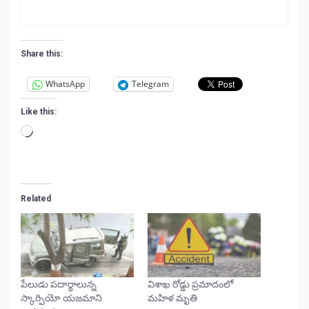
Share this:
WhatsApp
Telegram
Like this:
Loading…
Related
పేలుడు పదార్థాలున్న
విశాఖ రోడ్డు ప్రమాదంలో
స్కార్పియో యజమాని
మహిళ మృతి