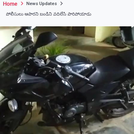
Home
News Updates
పోలీసులు ఆపారని బండిని వదిలేసి పారిపోయాడు