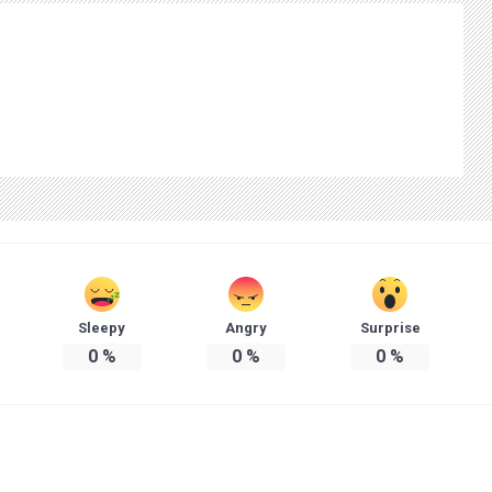
Sleepy
Angry
Surprise
0
%
0
%
0
%