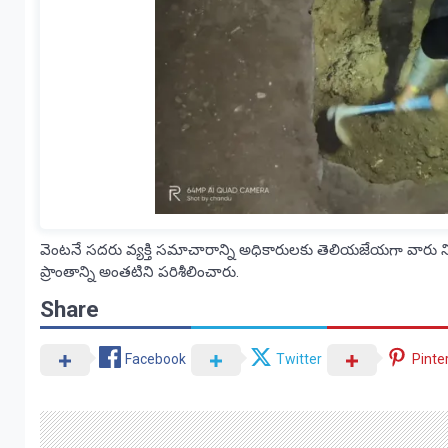
వెంటనే సదరు వ్యక్తి సమాచారాన్ని అధికారులకు తెలియజేయగా వారు ని
ప్రాంతాన్ని అంతటిని పరిశీలించారు.
Share
Facebook
Twitter
Pinte