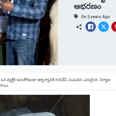
ఆభరణం
On
5 years Ago
ఒక వ్యక్తికి అనుకోకుండా ఆశ్చర్యానికి గురిచేసే సంఘఠన ఎదురైంది. నిర్మాణ
చాయి.