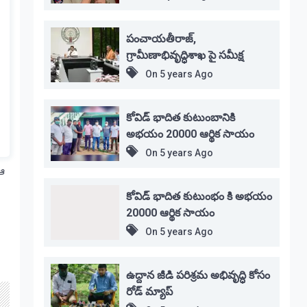
పంచాయతీరాజ్,
గ్రామీణాభివృద్ధిశాఖ పై సమీక్ష
On
5 years Ago
కోవిడ్ భాదిత కుటుంబానికి
అభయం 20000 ఆర్థిక సాయం
On
5 years Ago
 ఆ
కోవిడ్ భాదిత కుటుంభం కి అభయం
20000 ఆర్థిక సాయం
On
5 years Ago
ఉద్దాన జీడి పరిశ్రమ అభివృద్ధి కోసం
రోడ్ మ్యాప్