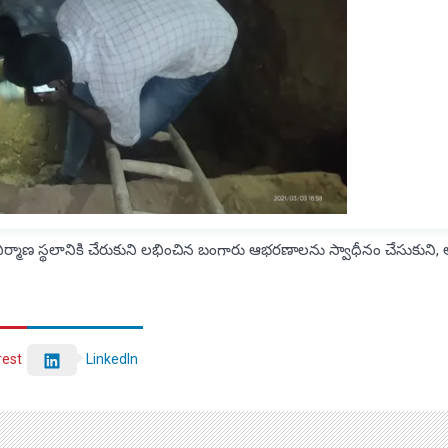
ర్మాణ స్థలానికి చేరుకుని లభించిన బంగారు ఆభరణాలను స్వాధీనం చేసుకుని,
rest
LinkedIn