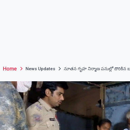
Home
News Updates
నూతన గృహ నిర్మాణ పనుల్లో దొరికి