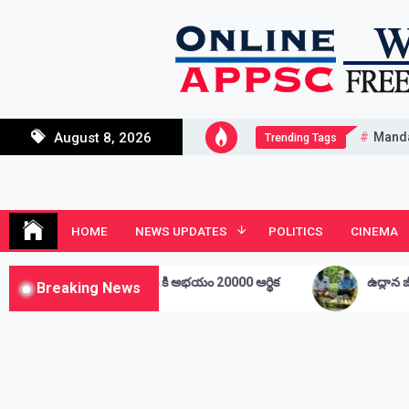
Skip
to
content
Mand
August 8, 2026
Trending Tags
Andhra Junction
Always Connected
HOME
NEWS UPDATES
POLITICS
CINEMA
అభయం 20000 ఆర్థిక
ఉద్దాన జీడి పరిశ్రమ అభివృద్ధి కోసం రోడ్ మ్యాప్
Breaking News