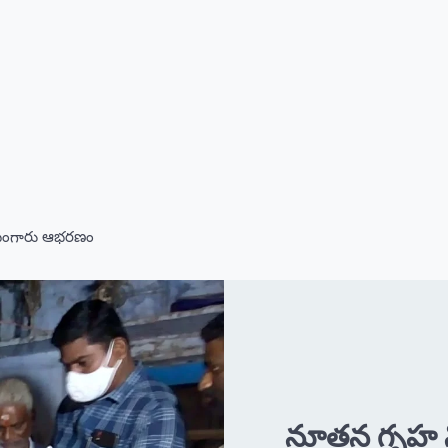
న బంగారు ఆభరణం
నూతన గృహ నిర