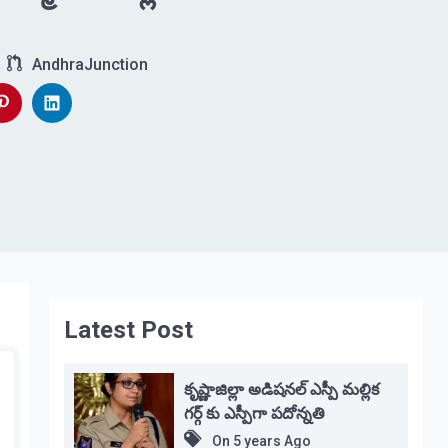
AndhraJunction
Latest Post
కృష్ణాజిల్లా అడిషనల్ ఎస్పీ మల్లిక
గర్గ్ కు ఎస్పీగా పదోన్నతి
On
5 years Ago