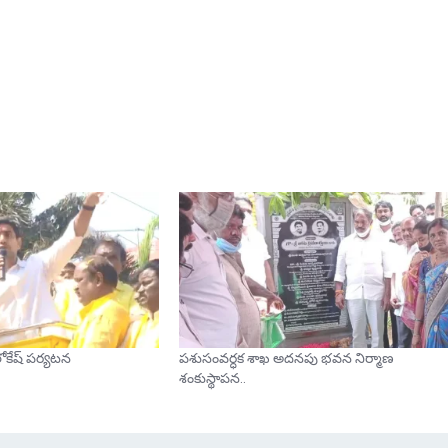
ోకేష్ పర్యటన
పశుసంవర్ధక శాఖ అదనపు భవన నిర్మాణ
శంకుస్థాపన..