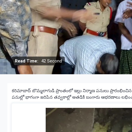
Read Time:
42 Second
కరిమాబాద్ బొమ్మలాగుడి ప్రాంతంలో ఇల్లు నిర్మాణ పనులు ప్రారంభించిన 
పనుల్లో భాగంగా జరిపిన తవ్వకాల్లో అతడికి బంగారు ఆభరణాలు లభిం