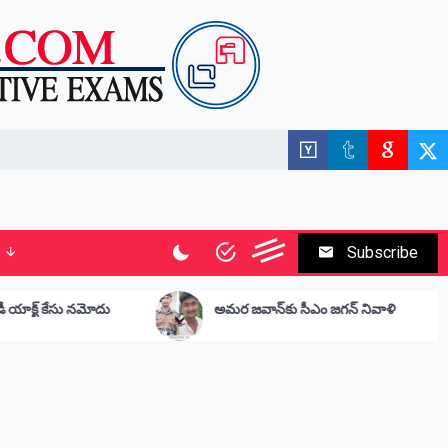
Subscribe
అమర జవాన్‌కు సీఎం జగన్ నివాళి
సీతమ్మ వారి ప
ఆత్మహత్యాయత