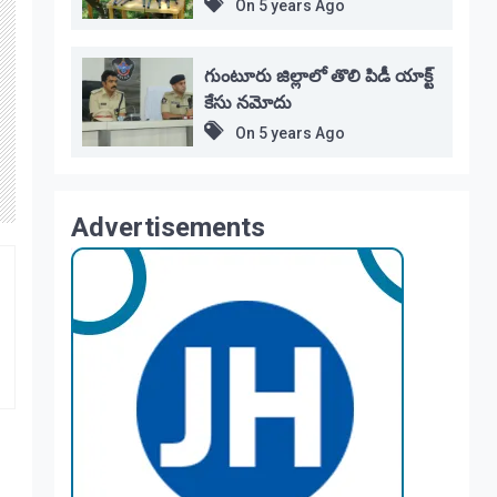
On
5 years Ago
గుంటూరు జిల్లాలో తొలి పిడీ యాక్ట్
కేసు నమోదు
On
5 years Ago
Advertisements