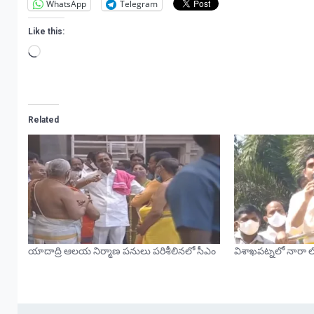
WhatsApp
Telegram
Like this:
Loading…
Related
యాదాద్రి ఆలయ నిర్మాణ పనులు పరిశీలినలో సీఎం
విశాఖపట్నలో నారా ల