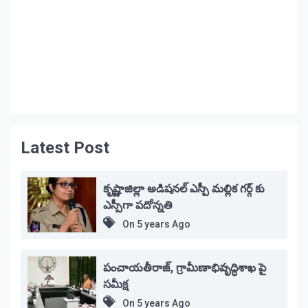
Latest Post
కృష్ణాజిల్లా అడిషనల్ ఎస్పీ మల్లిక గర్గ్ కు
ఎస్పీగా పదోన్నతి
On
5 years Ago
పంచాయతీరాజ్, గ్రామీణాభివృద్ధిశాఖ పై
సమీక్ష
On
5 years Ago