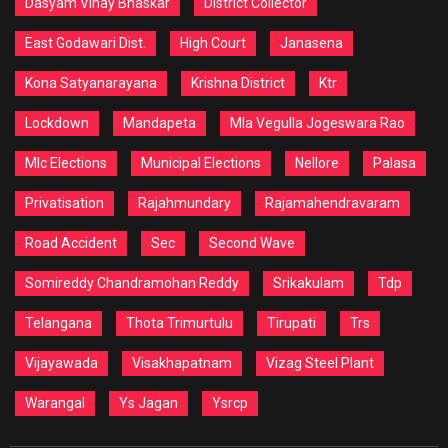
Dasyam Vinay Bhaskar
District Collector
East Godawari Dist.
High Court
Janasena
Kona Satyanarayana
Krishna District
Ktr
Lockdown
Mandapeta
Mla Vegulla Jogeswara Rao
Mlc Elections
Municipal Elections
Nellore
Palasa
Privatisation
Rajahmundary
Rajamahendravaram
Road Accident
Sec
Second Wave
Somireddy Chandramohan Reddy
Srikakulam
Tdp
Telangana
Thota Trimurtulu
Tirupati
Trs
Vijayawada
Visakhapatnam
Vizag Steel Plant
Warangal
Ys Jagan
Ysrcp