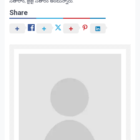
సీతారాం, జైజై సీతారం అంటున్నారు.
Share