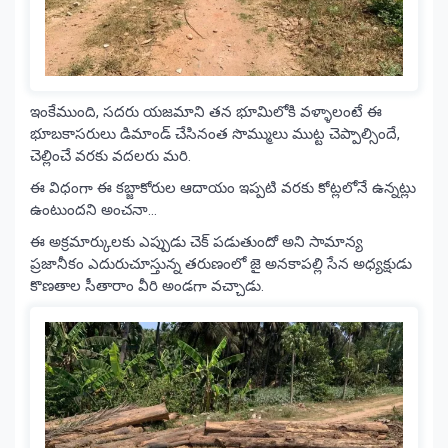
ఇంకేముంది, సదరు యజమాని తన భూమిలోకి వళ్ళాలంటే ఈ
భూబకాసరులు డిమాండ్ చేసినంత సొమ్ములు ముట్ట చెప్పాల్సిందే,
చెల్లించే వరకు వదలరు మరి.
ఈ విధంగా ఈ కబ్జాకోరుల ఆదాయం ఇప్పటి వరకు కోట్లలోనే ఉన్నట్లు
ఉంటుందని అంచనా…
ఈ అక్రమార్కులకు ఎప్పుడు చెక్ పడుతుందో అని సామాన్య
ప్రజానీకం ఎదురుచూస్తున్న తరుణంలో జై అనకాపల్లి సేన అధ్యక్షుడు
కొణతాల సీతారాం వీరి అండగా వచ్చాడు.