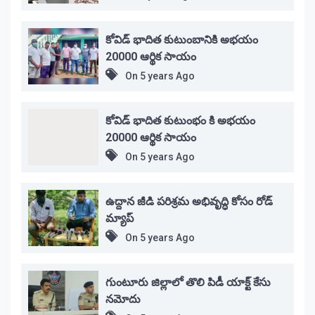
కోవిడ్ భాదిత కుటుంబానికి అభయం
20000 ఆర్థిక సాయం
On
5 years Ago
కోవిడ్ భాదిత కుటుంభం కి అభయం
20000 ఆర్థిక సాయం
On
5 years Ago
ఉద్దాన జీడి పరిశ్రమ అభివృద్ధి కోసం రోడ్
మ్యాప్
On
5 years Ago
గుంటూరు జిల్లాలో తొలి పిడీ యాక్ట్ కేసు
నమోదు