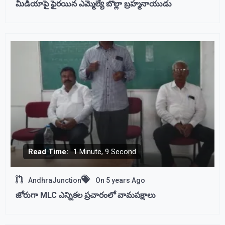
మీడియాపై ఫైరయిన ఎమ్మెల్యే బొల్లా బ్రహ్మనాయుడు
Read Time:
1 Minute, 9 Second
AndhraJunction
On
5 years Ago
జోరుగా MLC ఎన్నికల ప్రచారంలో వామపక్షాలు