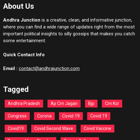
About Us
Andhra Junction
is a creative, clean, and informative junction,
where you can find a wide range of updates right from the most
important political insights to silly gossips that makes you catch
some entertainment.
Quick Contact Info
Email :
contact@andhrajunction.com
Tagged
Andhra Pradesh
Ap Cm Jagan
Bjp
Cm Kcr
Congress
Corona
Covid-19
Covid 19
Covid19
Covid Second Wave
Covid Vaccine