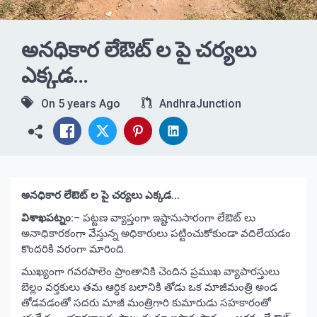
అనధికార లేఔట్ ల పై చర్యలు
ఎక్కడ…
On
5 years Ago
AndhraJunction
అనధికార లేఔట్ ల పై చర్యలు ఎక్కడ…
విశాఖపట్నం:
– పట్టణ వ్యాప్తంగా ఇష్టానుసారంగా లేఔట్ లు
అనాధికారకంగా వేస్తున్న అధికారులు పట్టించుకోకుండా వదిలేయడం
కొందరికి వరంగా మారింది.
ముఖ్యంగా గవరపాలెం ప్రాంతానికి చెందిన ప్రముఖ వ్యాపారస్తులు
బెల్లం వర్తకులు తమ ఆర్ధిక బలానికి తోడు ఒక మాజీమంత్రి అండ
తోడవడంతో సదరు మాజీ మంత్రిగారి కుమారుడు సహకారంతో