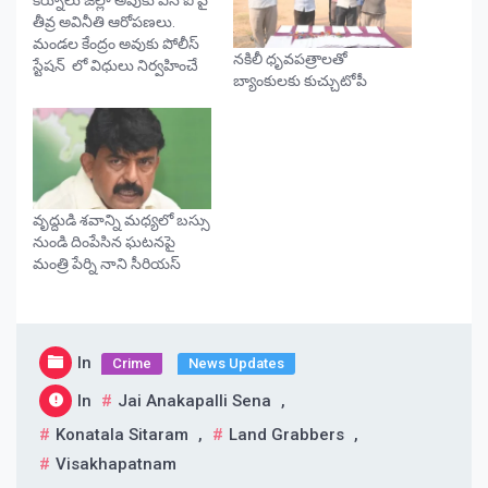
తీవ్ర అవినీతి ఆరోపణలు.
మండల కేంద్రం అవుకు పోలీస్
నకిలీ ధృవపత్రాలతో
స్టేషన్ లో విధులు నిర్వహించే
బ్యాంకులకు కుచ్చుటోపీ
సదరు ఎస్సై పై తీవ్ర అవినీతి
ఆరోపణలు వెల్లువెత్తాయి.
ఎస్ఐ గా విధులు చేపట్టిన నాటి
నుండి ధనార్జనే ధ్యేయంగా
పనిచేస్తూ అక్రమాలకు తెర
తీశారు సదరు ఎస్సై రాజకీయ
అండదండలతో మరింత
వృద్దుడి శవాన్ని మధ్యలో బస్సు
రెచ్చిపోయేవారు. అవుకు
నుండి దింపేసిన ఘటనపై
మండలంలో నాటుసారా…
మంత్రి పేర్ని నాని సీరియస్
In
Crime
News Updates
In
Jai Anakapalli Sena
,
Konatala Sitaram
,
Land Grabbers
,
Visakhapatnam