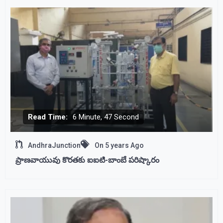
Read Time:
6 Minute, 47 Second
AndhraJunction
On
5 years Ago
ప్రాణవాయువు కొరతకు ఐఐటి-బాంబే పరిష్కారం