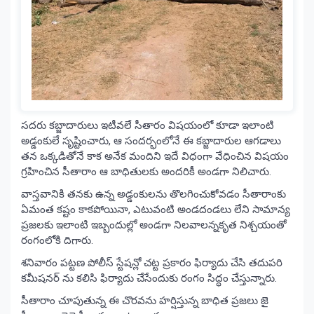
సదరు కబ్జాదారులు ఇటీవలే సీతారం విషయంలో కూడా ఇలాంటి
అడ్డంకులే సృష్టించారు, ఆ సందర్భంలోనే ఈ కబ్జాదారుల ఆగడాలు
తన ఒక్కడితోనే కాక అనేక మందిని ఇదే విధంగా వేధించిన విషయం
గ్రహించిన సీతారాం ఆ బాధితులకు అందరికీ అండగా నిలిచారు.
వాస్తవానికి తనకు ఉన్న అడ్డంకులను తొలగించుకోవడం సీతారాంకు
ఏమంత కష్టం కాకపోయినా, ఎటువంటి అండదండలు లేని సామాన్య
ప్రజలకు ఇలాంటి ఇబ్బందుల్లో అండగా నిలవాలన్నకృత నిశ్చయంతో
రంగంలోకి దిగారు.
శనివారం పట్టణ పోలీస్ స్టేషన్లో చట్ట ప్రకారం ఫిర్యాదు చేసి తదుపరి
కమీషనర్ ను కలిసి ఫిర్యాదు చేసేందుకు రంగం సిద్ధం చేస్తున్నారు.
సీతారాం చూపుతున్న ఈ చొరవను హర్షిస్తున్న బాధిత ప్రజలు జై