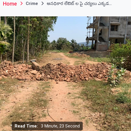
Home
Crime
అనధికార లేఔట్ ల పై చర్యలు ఎక్కడ…
Read Time:
3 Minute, 23 Second