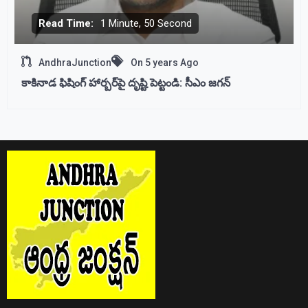
Read Time:
1 Minute, 50 Second
AndhraJunction
On
5 years Ago
కాకినాడ ఫిషింగ్‌ హార్బర్‌పై దృష్టి పెట్టండి: సీఎం జగన్‌