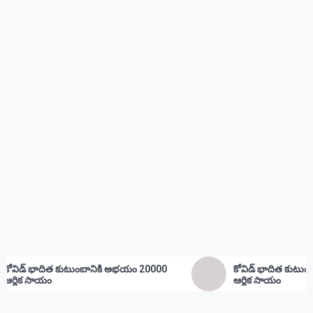
ి అభయం 20000
కోవిడ్ భాదిత కుటుంభం కి అభయం 20000
ఆర్థిక సాయం