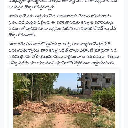
యథేచ్ఛగా భూకబ్జాలకు పాల్పడుతూ ఇష్టానుసారంగా అక్రమ లే ఔట్
లు వేస్తూ కోట్లు గడిస్తున్నారు…
శంకర్ థియేటర్ వద్ద గల వేద పాఠశాలలకు చెందిన భూములను
సైతం ఇదే దుర్గతి పట్టింది, ఈ భూబకాసరుల కన్ను ఆ భూములపై
పడటంతో వాటిని కూడా ఆక్రమించుకుని అనధికారిక లేఔట్ లు వేసి
కోట్లు గడించారు..
అలా గడించిన వారిలో స్థానికంగా ఉన్న బడా వ్యాపారవేత్తల పేర్లే
వినబడుతున్నాయి, వారి కన్ను పడితే చాలు ఎలాంటి భూమైనా సరే,
సదరు భూమి లోకి యజమానులు వెళ్లకుండా దారిపొడనునా గోతులు
తవ్వి సదరు భూ యజమాని భూమిలోకి వెళ్లకుండా అడ్డుకుంటారు.