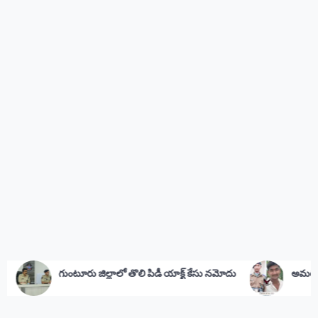
ాలో తొలి పిడీ యాక్ట్ కేసు నమోదు
అమర జవాన్‌కు సీఎం జగన్ నివాళి