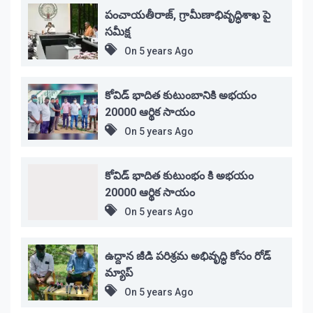
పంచాయతీరాజ్, గ్రామీణాభివృద్ధిశాఖ పై
సమీక్ష
On
5 years Ago
కోవిడ్ భాదిత కుటుంబానికి అభయం
20000 ఆర్థిక సాయం
On
5 years Ago
కోవిడ్ భాదిత కుటుంభం కి అభయం
20000 ఆర్థిక సాయం
On
5 years Ago
ఉద్దాన జీడి పరిశ్రమ అభివృద్ధి కోసం రోడ్
మ్యాప్
On
5 years Ago