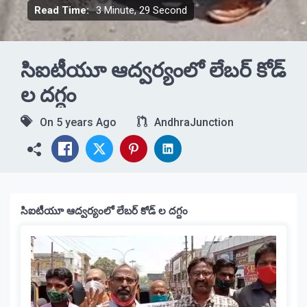
Read Time:
3 Minute, 29 Second
సిఐటీయూ ఆద్వర్యంలో లేబర్ కోడ్
ల దగ్దం
On
5 years Ago
AndhraJunction
సిఐటీయూ ఆద్వర్యంలో లేబర్ కోడ్ ల దగ్దం