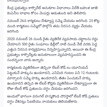
పిలుపునిచ్చారు.
కేంద్ర ప్రభుత్వం కార్పొరేట్ అనుకూల విధానాలు విదేశీ బహుళ జాతి
కంపెనీల లాభాల కోసం వెంపర్లు ఆడుతుంది అని తెలిపారు.
నవంబర్ 26న కార్మికులు దేశవ్యాప్త సమ్మె చేయడం జరిగింది. 25 కోట్ల
మంది కార్మికులు సమ్మెలో పాల్గొని తమ నిరసన వ్యక్తం చేయడం
జరిగింది.
2020 నవంబర్ 26 నుండి రైతు వ్యతిరేక వ్యవసాయ చట్టాలను రద్దు
చేయాలని 500 రైతు సంఘాలు ఢిల్లీలో నాటి నుండి నేటి వరకు పెద్ద
ఎత్తున నిరసన కార్యక్రమాలు నిర్వహిస్తున్నారని, అయినా ఈ కేంద్ర
ప్రభుత్వం కార్పొరేట్లకు అనుకూలంగా వ్యవహరిస్తుందని ఈ
సందర్భంగా వారు అన్నారు.
కార్మికులకు వ్యతిరేకంగా తెచ్చినా లేబర్ కోడ్ లు యూనియన్
పెట్టుకునే హక్కును ఉండరాదని, ఎనిమిది గంటల పని 12 గంటలకు
మార్చాలని సమ్మె హక్కు ఉండరాదని, జీతం పెంచుకునే హక్కు
ఉండరాదని తెచ్చిన ఈ లేబర్ కోడ్లకు వ్యతిరేకంగా దేశవ్యాప్తంగా ఈ
రోజు లేబర్ కోడ్ ప్రతులను దగ్ధం చేయడం జరిగిందని.
అందులో భాగంగా వరంగల్ హన్మకొండ చౌరస్తాలో లేబర్ కోడ్ ప్రతులు
దగ్ధం చేశినట్లు సిఐటియు నాయకులు తెలియజేశారు.