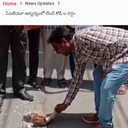
Home
News Updates
సిఐటీయూ ఆద్వర్యంలో లేబర్ కోడ్ ల దగ్దం