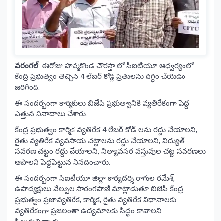
వరంగల్
: ఈరోజు హన్మకొండ చౌరస్తా లో సీఐటీయూ ఆధ్వర్యంలో
కేంద్ర ప్రభుత్వం తెచ్చిన 4 లేబర్ కోడ్ల ప్రతులను దగ్ధం చేయడం
జరిగింది.
ఈ సందర్భంగా కార్మికులు బిజేపి ప్రభుత్వానికి వ్యతిరేకంగా పెద్ద
ఎత్తున నినాదాలు చేశారు.
కేంద్ర ప్రభుత్వం కార్మిక వ్యతిరేక 4 లేబర్ కోడ్ లను రద్దు చేయాలని,
రైతు వ్యతిరేక వ్యవసాయ చట్టాలను రద్దు చేయాలని, విద్యుత్
సవరణ చట్టం రద్దు చేయాలని, నిత్యావసర వస్తువుల చట్ట సవరణలు
ఆపాలని పెద్దపెట్టున నినదించారు.
ఈ సందర్భంగా సిఐటీయూ జిల్లా కార్యదర్శి రాగుల రమేశ్,
ఉపాద్యక్షులు వేల్పుల సారంగపాణి మాట్లాడుతూ బిజెపి కేంద్ర
ప్రభుత్వం ప్రజావ్యతిరేక, కార్మిక, రైతు వ్యతిరేక విధానాలకు
వ్యతిరేకంగా ప్రజలంతా ఉద్యమాలకు సిద్ధం కావాలని