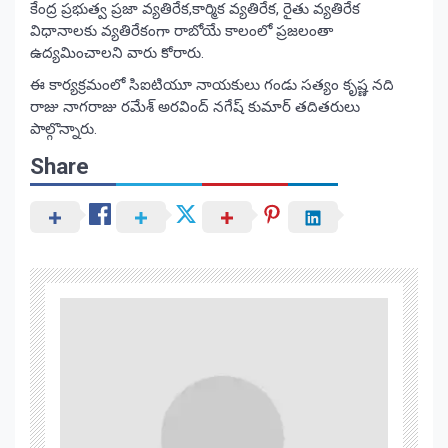
కేంద్ర ప్రభుత్వ ప్రజా వ్యతిరేక,కార్మిక వ్యతిరేక, రైతు వ్యతిరేక
విధానాలకు వ్యతిరేకంగా రాబోయే కాలంలో ప్రజలంతా
ఉద్యమించాలని వారు కోరారు.
ఈ కార్యక్రమంలో సిఐటియూ నాయకులు గండు సత్యం కృష్ణ నది
రాజు నాగరాజు రమేశ్ అరవింద్ నగేష్ కుమార్ తదితరులు
పాల్గొన్నారు.
Share