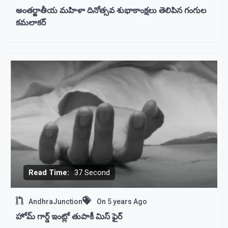
అంతర్జాతీయ మహిళా దినోత్సవ శుభాకాంక్షలు తెలిపిన గంగుల
కమలాకర్
Read Time:
37 Second
AndhraJunction
On
5 years Ago
హోమ్ గార్డ్ ఇంట్లో తుపాకీ మిస్ ఫైర్