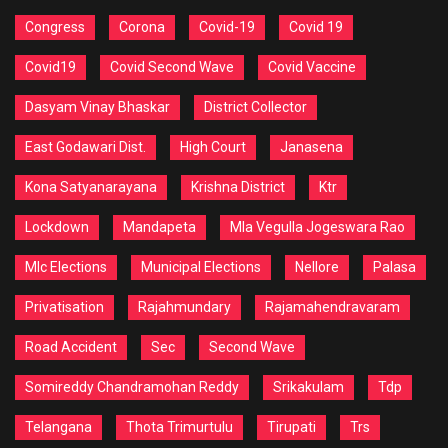
Congress
Corona
Covid-19
Covid 19
Covid19
Covid Second Wave
Covid Vaccine
Dasyam Vinay Bhaskar
District Collector
East Godawari Dist.
High Court
Janasena
Kona Satyanarayana
Krishna District
Ktr
Lockdown
Mandapeta
Mla Vegulla Jogeswara Rao
Mlc Elections
Municipal Elections
Nellore
Palasa
Privatisation
Rajahmundary
Rajamahendravaram
Road Accident
Sec
Second Wave
Somireddy Chandramohan Reddy
Srikakulam
Tdp
Telangana
Thota Trimurtulu
Tirupati
Trs