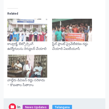
Related
కాంట్రాక్ట్, ఔట్సోర్సింగ్
స్టీల్ ప్లాంట్ ప్రైవేటీకరణ రద్దు
ఉద్యోగులను రెగ్యులర్ చేయాలి
చేయాలి ఏఐటీయూసీ
వాల్తేరు డివిజన్ రద్దు సరికాదు
– కొణతాల సీతారాం
In
News Updates
Telangana