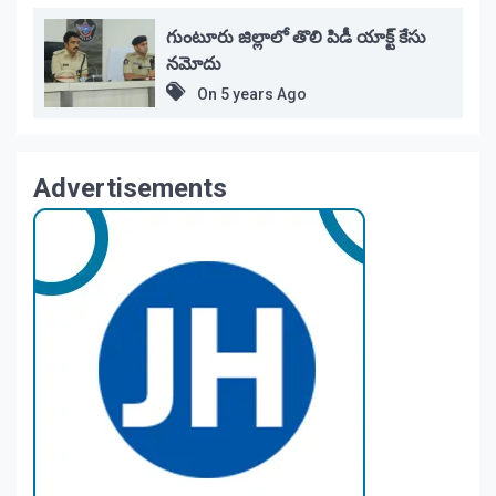
గుంటూరు జిల్లాలో తొలి పిడీ యాక్ట్ కేసు
నమోదు
On
5 years Ago
Advertisements