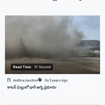
Read Time:
31 Second
AndhraJunction
On
5 years Ago
కాటన్ మిల్లులో భారీ అగ్ని ప్రమాదం