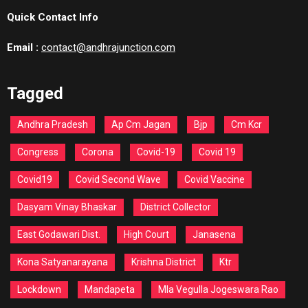
Quick Contact Info
Email :
contact@andhrajunction.com
Tagged
Andhra Pradesh
Ap Cm Jagan
Bjp
Cm Kcr
Congress
Corona
Covid-19
Covid 19
Covid19
Covid Second Wave
Covid Vaccine
Dasyam Vinay Bhaskar
District Collector
East Godawari Dist.
High Court
Janasena
Kona Satyanarayana
Krishna District
Ktr
Lockdown
Mandapeta
Mla Vegulla Jogeswara Rao