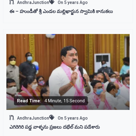
AndhraJunction
On
5 years Ago
ఈ – హుండీతో శ్రీ ఎండల మల్లిఖార్జున స్వామికి కానుకలు
Read Time:
4 Minute, 15 Second
AndhraJunction
On
5 years Ago
ఎగిరెగిరి పడ్డ వాళ్ళను ప్రజలు దభేల్ మని పడేశారు