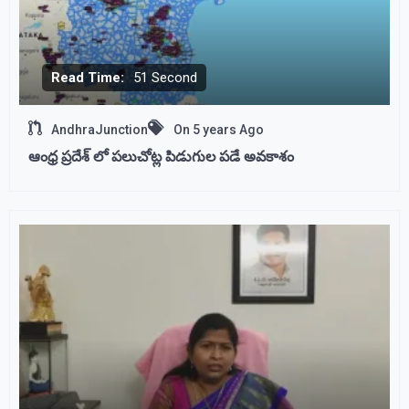
Read Time:
51 Second
AndhraJunction
On
5 years Ago
ఆంధ్ర ప్రదేశ్ లో పలుచోట్ల పిడుగుల పడే అవకాశం