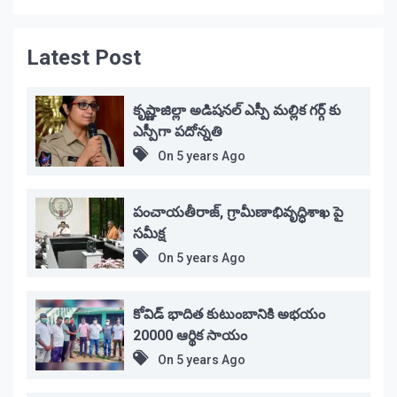
Latest Post
కృష్ణాజిల్లా అడిషనల్ ఎస్పీ మల్లిక గర్గ్ కు
ఎస్పీగా పదోన్నతి
On
5 years Ago
పంచాయతీరాజ్, గ్రామీణాభివృద్ధిశాఖ పై
సమీక్ష
On
5 years Ago
కోవిడ్ భాదిత కుటుంబానికి అభయం
20000 ఆర్థిక సాయం
On
5 years Ago