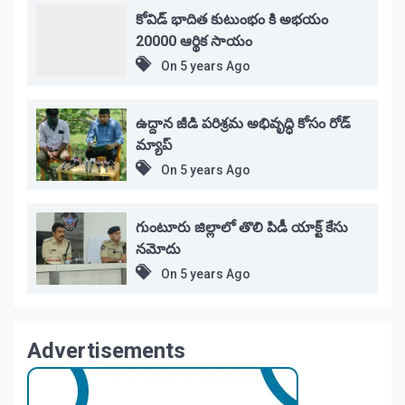
కోవిడ్ భాదిత కుటుంభం కి అభయం
20000 ఆర్థిక సాయం
On
5 years Ago
ఉద్దాన జీడి పరిశ్రమ అభివృద్ధి కోసం రోడ్
మ్యాప్
On
5 years Ago
గుంటూరు జిల్లాలో తొలి పిడీ యాక్ట్ కేసు
నమోదు
On
5 years Ago
Advertisements