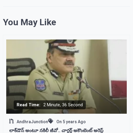
You May Like
Read Time:
2 Minute, 36 Second
AndhraJunction
On
5 years Ago
లాక్‌డౌన్‌ అంటూ నకిలీ జీవో.. చార్టర్డ్ అకౌంటెంట్ అరెస్ట్