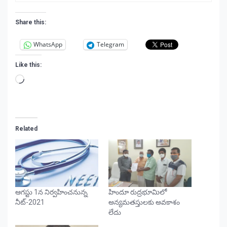
Share this:
WhatsApp
Telegram
Like this:
Loading…
Related
ఆగస్టు 1న నిర్వహించనున్న
హిందూ రుద్రభూమిలో
నీట్‌-2021
అన్యమతస్తులకు అవకాశం
లేదు