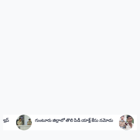
రు జిల్లాలో తొలి పిడీ యాక్ట్ కేసు నమోదు
అమర జవాన్‌కు సీఎం జగన్ న