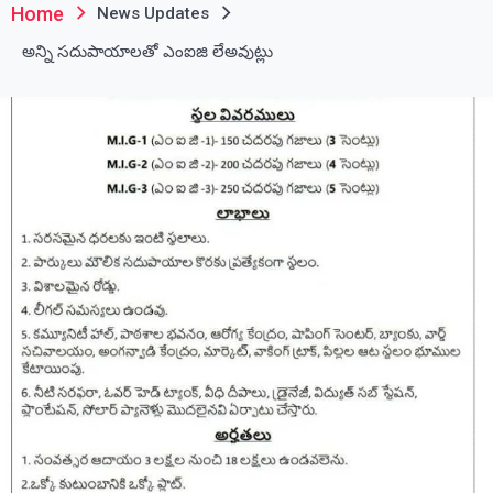
Home
News Updates
అన్ని సదుపాయాలతో ఎంఐజి లేఅవుట్లు