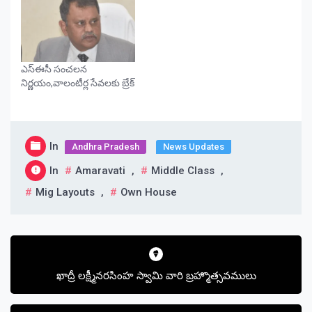
ఎస్ఈసీ సంచలన
నిర్ణయం,వాలంటీర్ల సేవలకు బ్రేక్
In
Andhra Pradesh
News Updates
In
Amaravati
,
Middle Class
,
Mig Layouts
,
Own House
Post
navigation
ఖాద్రీ లక్ష్మీనరసింహ స్వామి వారి బ్రహ్మొత్సవములు