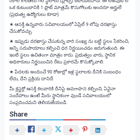
రకాల కొలతలు గల స్థలాలు (ప్లాట్స్) కేటాయించారు. ఈ లేఅవుట్ లో
ఒక కుటుంబానికి 1 ప్లాట్ మాత్రమే కొనుగోలుకు అందరూ అర్హులే
(ప్రభుత్వ ఉద్యోగులు కూడా).
★ ఆసక్తి ఉన్నవారు సచివాలయంలో ఏప్రిల్ 9 లోపు దరఖాస్తు
చేసుకోవచ్చు.
★ ఇప్పుడు దరఖాస్తు చేసుకున్న వారి సంఖ్య ను బట్టి స్థలం సేకరించి,
అన్ని సదుపాయాలు కల్పించి ధర నిర్ణయించడం జరుగుతుంది. ఈ
ఇంటి స్థలం ఉచితంగా మాత్రం కాదు. ప్రభుత్వం వారు, స్థానిక
అధికారులు నిర్ణయించిన రేటు ప్రకారమే కొనుక్కోవాలి.
★ పేదలకు అందించే 90 రోజుల్లో ఇళ్ల స్థలాలకు దీనికి సంబంధం
లేదు, దేని ప్రక్రియ దానిదే.
మీ క్లస్టర్లో ఆసక్తి కలవారికి దీనిపై అవగాహన కల్పించి, ఏవైనా
సందేహాలు ఉంటే మీరు స్థానికంగా వుండే సచివాలయంలో
సంప్రదించమని తెలియజేయండి.
Share