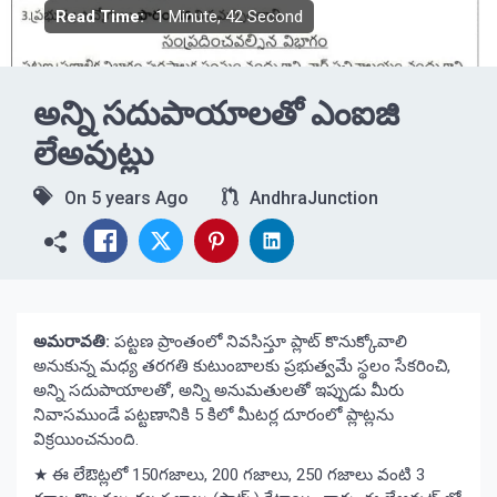
Read Time:
1 Minute, 42 Second
అన్ని సదుపాయాలతో ఎంఐజి
లేఅవుట్లు
On
5 years Ago
AndhraJunction
అమరావతి:
పట్టణ ప్రాంతంలో నివసిస్తూ ప్లాట్ కొనుక్కోవాలి
అనుకున్న మధ్య తరగతి కుటుంబాలకు ప్రభుత్వమే స్థలం సేకరించి,
అన్ని సదుపాయాలతో, అన్ని అనుమతులతో ఇప్పుడు మీరు
నివాసముండే పట్టణానికి 5 కిలో మీటర్ల దూరంలో ప్లాట్లను
విక్రయించనుంది.
★ ఈ లేఔట్లలో 150గజాలు, 200 గజాలు, 250 గజాలు వంటి 3