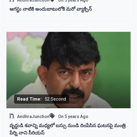
AndhraJunction
On
5 years Ago
ఆగస్టు నాటికి అందుబాటులోకి మరో వ్యాక్సిన్
Read Time:
52 Second
AndhraJunction
On
5 years Ago
వృద్దుడి శవాన్ని మధ్యలో బస్సు నుండి దింపేసిన ఘటనపై మంత్రి
పేర్ని నాని సీరియస్