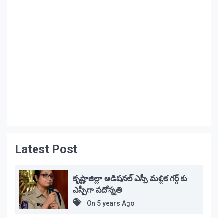
Latest Post
కృష్ణాజిల్లా అడిషనల్ ఎస్పీ మల్లిక గర్గ్ కు
ఎస్పీగా పదోన్నతి
On
5 years Ago