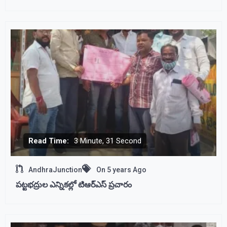
Read Time:
3 Minute, 31 Second
AndhraJunction
On
5 years Ago
పట్టభద్రుల ఎన్నికల్లో టిఆర్ఎస్ ప్రచారం