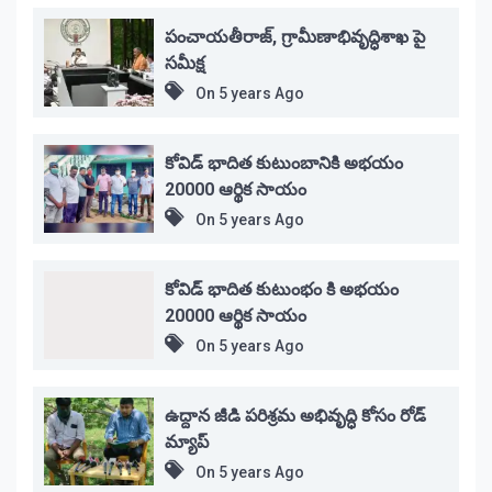
పంచాయతీరాజ్, గ్రామీణాభివృద్ధిశాఖ పై
సమీక్ష
On
5 years Ago
కోవిడ్ భాదిత కుటుంబానికి అభయం
20000 ఆర్థిక సాయం
On
5 years Ago
కోవిడ్ భాదిత కుటుంభం కి అభయం
20000 ఆర్థిక సాయం
On
5 years Ago
ఉద్దాన జీడి పరిశ్రమ అభివృద్ధి కోసం రోడ్
మ్యాప్
On
5 years Ago