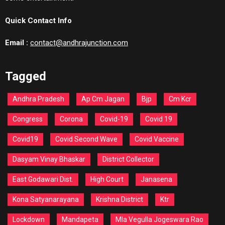
Quick Contact Info
Email :
contact@andhrajunction.com
Tagged
Andhra Pradesh
Ap Cm Jagan
Bjp
Cm Kcr
Congress
Corona
Covid-19
Covid 19
Covid19
Covid Second Wave
Covid Vaccine
Dasyam Vinay Bhaskar
District Collector
East Godawari Dist.
High Court
Janasena
Kona Satyanarayana
Krishna District
Ktr
Lockdown
Mandapeta
Mla Vegulla Jogeswara Rao