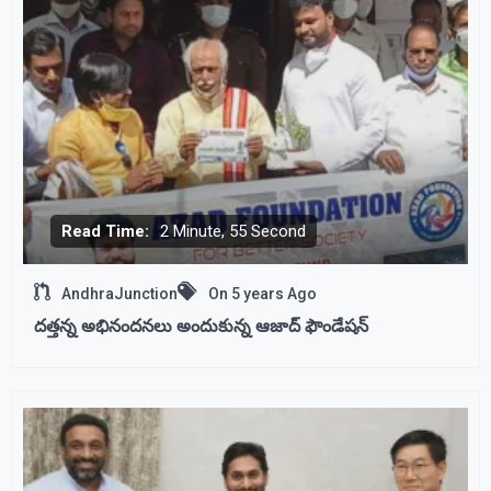
Read Time:
2 Minute, 55 Second
AndhraJunction
On
5 years Ago
దత్తన్న అభినందనలు అందుకున్న ఆజాద్ ఫౌండేషన్