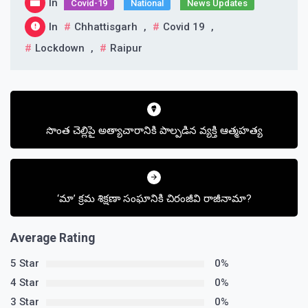
In
Covid-19
National
News Updates
In
Chhattisgarh
,
Covid 19
,
Lockdown
,
Raipur
Post
navigation
సొంత చెల్లిపై అత్యాచారానికి పాల్పడిన వ్యక్తి ఆత్మహత్య
‘మా’ క్రమ శిక్షణా సంఘానికి చిరంజీవి రాజీనామా?
Average Rating
5 Star
0%
4 Star
0%
3 Star
0%