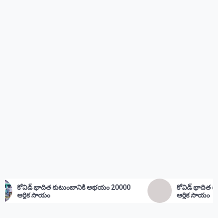
టుంబానికి అభయం 20000
కోవిడ్ భాదిత కుటుంభం కి అభయం 2000
ఆర్థిక సాయం