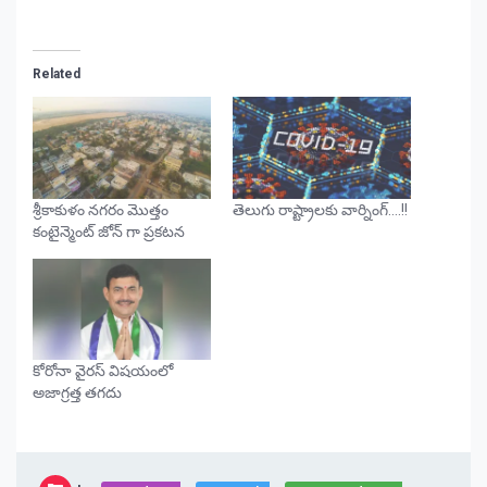
Related
శ్రీకాకుళం నగరం మొత్తం
తెలుగు రాష్ట్రాలకు వార్నింగ్….!!
కంటైన్మెంట్ జోన్ గా ప్రకటన
కోరోనా వైరస్ విషయంలో
అజాగ్రత్త తగదు