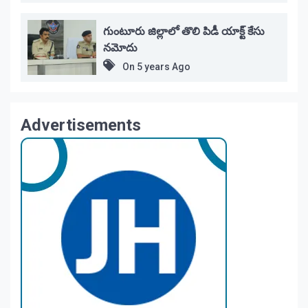
గుంటూరు జిల్లాలో తొలి పిడీ యాక్ట్ కేసు
నమోదు
On
5 years Ago
Advertisements