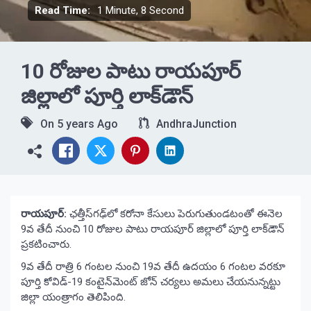
Read Time:
1 Minute, 8 Second
10 రోజుల పాటు రాయపూర్
జిల్లాలో పూర్తి లాక్‌డౌన్
On
5 years Ago
AndhraJunction
రాయపూర్:
ఛత్తీస్‌గఢ్‌లో కరోనా కేసులు పెరుగుతుండటంతో ఈనెల
9వ తేదీ నుంచి 10 రోజుల పాటు రాయపూర్ జిల్లాలో పూర్తి లాక్‌డౌన్
ప్రకటించారు.
9వ తేదీ రాత్రి 6 గంటల నుంచి 19వ తేదీ ఉదయం 6 గంటల వరకూ
పూర్తి కోవిడ్-19 కంటైన్‌మెంట్ జోన్ చర్యలు అమలు చేయనున్నట్టు
జిల్లా యంత్రాగం తెలిపింది.