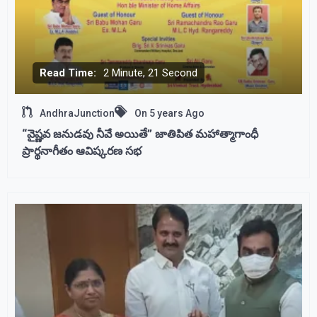
Read Time:
2 Minute, 21 Second
AndhraJunction
On
5 years Ago
“వైష్ణవ జనుడవు నీవే అయితే” జాతిపిత మహాత్మాగాంధీ
ప్రార్థనాగీతం ఆవిష్కరణ సభ