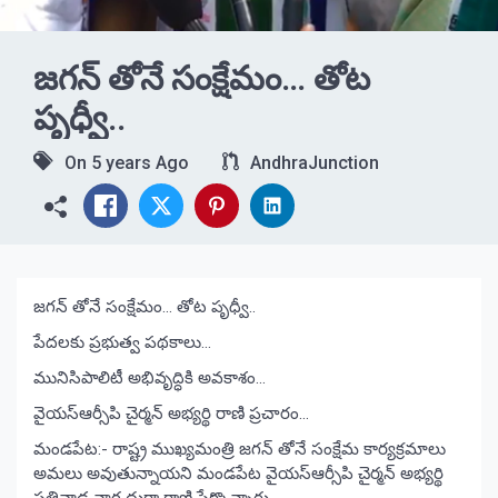
జగన్ తోనే సంక్షేమం… తోట
పృధ్వీ..
On
5 years Ago
AndhraJunction
జగన్ తోనే సంక్షేమం… తోట పృధ్వీ..
పేదలకు ప్రభుత్వ పథకాలు…
మునిసిపాలిటీ అభివృద్ధికి అవకాశం…
వైయస్ఆర్సీపి చైర్మన్ అభ్యర్థి రాణి ప్రచారం…
మండపేట:- రాష్ట్ర ముఖ్యమంత్రి జగన్ తోనే సంక్షేమ కార్యక్రమాలు
అమలు అవుతున్నాయని మండపేట వైయస్ఆర్సీపి చైర్మన్ అభ్యర్థి
పతివాడ నాగ దుర్గా రాణి పేర్కొన్నారు.