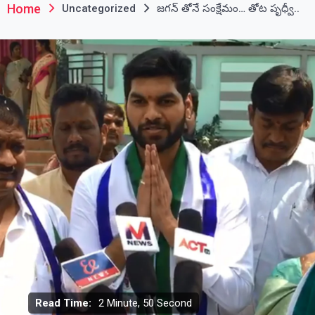
Home
Uncategorized
జగన్ తోనే సంక్షేమం… తోట పృధ్వీ..
Read Time:
2 Minute, 50 Second