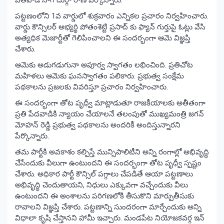
పట్టణంలోని 1వ వార్డులో శుక్రవారం ఎన్నికల ప్రచారం నిర్వహించారు.
వార్డు కౌన్సిలర్ అభ్యర్థి పోతంశెట్టి ప్రసాద్ కు ఫ్యాన్ గుర్తుపై ఓట్లు వేసి
అత్యధిక మెజార్టీతో గెలిపించాలని ఈ సందర్భంగా ఆమె విజ్ఞప్తి
చేశారు.
ఆమెకు అడుగడుగునా అపూర్వ స్వాగతం లభించింది. ప్రతిచోట
మహిళలు ఆమెకు ఘనస్వాగతం పలికారు. ప్రభుత్వ సంక్షేమ
పథకాలను ప్రజలకు వివరిస్తూ ప్రచారం నిర్వహించారు.
ఈ సందర్భంగా తోట పృధ్వీ మాట్లాడుతూ రాజకీయాలకు అతీతంగా
ప్రతి పేదవాడికి న్యాయం చేయాలనే తలంపుతో ముఖ్యమంత్రి జగన్
మోహన్ రెడ్డి ప్రభుత్వ పథకాలను అందరికీ అందిస్తున్నారని
పేర్కొన్నారు.
తమ పార్టీకి అవకాశం కల్పిస్తే మున్సిపాలిటీని అన్ని రంగాల్లో అభివృద్ధి
చేసేందుకు వీలుగా ఉంటుందని ఈ సందర్భంగా తోట పృధ్వీ స్పష్టం
చేశారు. అధికార పార్టీ కౌన్సిల్ పగ్గాలు చేపడితే ఆయా పట్టణాలు
అభివృద్ధి చెందుతాయని, నిధులు ఎక్కువగా వచ్చేందుకు వీలు
ఉంటుందని ఈ అంశాలను పరిగణలోకి తీసుకొని మార్పుతీసుకు
రావాలని విజ్ఞప్తి చేశారు. పట్టణాన్ని సుందరంగా మార్చేందుకు అన్ని
విధాలా కృషి చేస్తానని హామీ ఇచ్చారు. మండపేట నియోజకవర్గ ఇన్