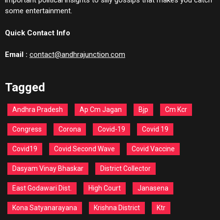
important political insights to silly gossips that makes you catch
some entertainment.
Quick Contact Info
Email :
contact@andhrajunction.com
Tagged
Andhra Pradesh
Ap Cm Jagan
Bjp
Cm Kcr
Congress
Corona
Covid-19
Covid 19
Covid19
Covid Second Wave
Covid Vaccine
Dasyam Vinay Bhaskar
District Collector
East Godawari Dist.
High Court
Janasena
Kona Satyanarayana
Krishna District
Ktr