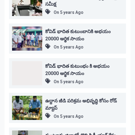
సమీక్ష
On
5 years Ago
కోవిడ్ భాదిత కుటుంబానికి అభయం
20000 ఆర్థిక సాయం
On
5 years Ago
కోవిడ్ భాదిత కుటుంభం కి అభయం
20000 ఆర్థిక సాయం
On
5 years Ago
ఉద్దాన జీడి పరిశ్రమ అభివృద్ధి కోసం రోడ్
మ్యాప్
On
5 years Ago