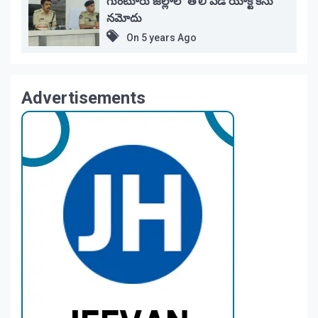
గుంటూరు జిల్లాలో తొలి పిడీ యాక్ట్ కేసు
నమోదు
On
5 years Ago
Advertisements