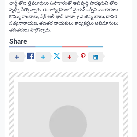
ఛార్జ్ తోట త్రిమూర్తులు సహకారంతో అభివృద్ధి సాధ్యమని తోట
పృధ్వీ పేర్కొన్నారు. ఈ కార్యక్రమంలో వైయస్ఆర్సీపి నాయకులు
కొమ్ము రాంబాబు, షేక్ అలీ ఖాన్ బాబా, y వెంకన్న బాబు, దాసరి
సత్యనారాయణ, తదితర నాయకులు కార్యకర్తలు అభిమానులు
తదితరులు పాల్గొన్నారు.
Share