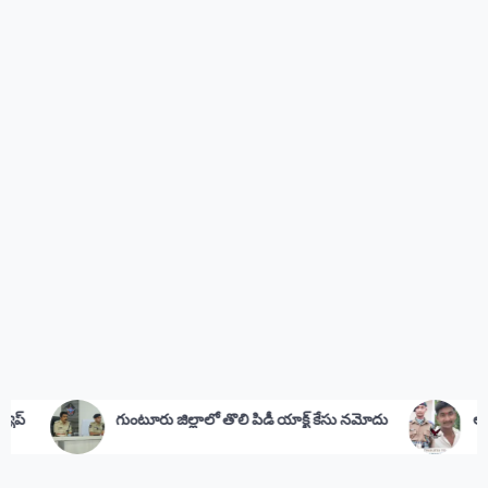
టూరు జిల్లాలో తొలి పిడీ యాక్ట్ కేసు నమోదు
అమర జవాన్‌కు సీఎం జగన్