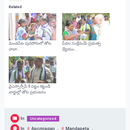
Related
మండపేట పురపోరులో తోట
పేదల సంక్షేమమే ప్రభుత్వ
హవా…
ధ్యేయం…
వైఎస్సార్సీపీ కి పట్టం కట్టండి
వార్డుల్లో తోట ప్రభంజనం
In
Uncategorized
In
Apcmjagan
,
Mandapeta
,