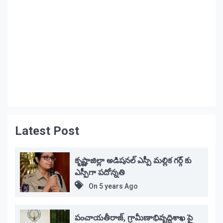
Latest Post
కృష్ణాజిల్లా అడిషనల్ ఎస్పీ మల్లిక గర్గ్ కు
ఎస్పీగా పదోన్నతి
On
5 years Ago
పంచాయతీరాజ్, గ్రామీణాభివృద్ధిశాఖ పై