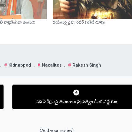
లీ బ్యాటింగ్‌లా ఉంటది:
థియేటర్ల వైపు నెట్5 ఓటిటి చూపు
,
Kidnapped
,
Naxalites
,
Rakesh Singh
పది పరీక్షలపై తెలంగాణ ప్రభుత్వం కీలక నిర్ణయం
(Add your review)