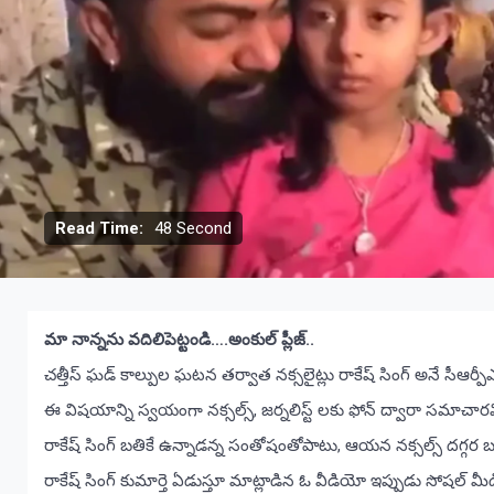
Read Time:
48 Second
మా నాన్నను వదిలిపెట్టండి….అంకుల్ ప్లీజ్..
చత్తీస్ ఘడ్ కాల్పుల ఘటన తర్వాత నక్సలైట్లు రాకేష్ సింగ్ అనే సీఆర్పీ
ఈ విషయాన్ని స్వయంగా నక్సల్స్, జర్నలిస్ట్ లకు ఫోన్ ద్వారా సమాచార
రాకేష్ సింగ్ బతికే ఉన్నాడన్న సంతోషంతోపాటు, ఆయన నక్సల్స్ దగ్గర బంద
రాకేష్ సింగ్ కుమార్తె ఏడుస్తూ మాట్లాడిన ఓ వీడియో ఇప్పుడు సోషల్ మ