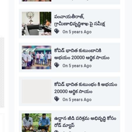
పంచాయతీరాజ్,
గ్రామీణాభివృద్ధిశాఖ పై సమీక్ష
On
5 years Ago
కోవిడ్ భాదిత కుటుంబానికి
అభయం 20000 ఆర్థిక సాయం
On
5 years Ago
కోవిడ్ భాదిత కుటుంభం కి అభయం
20000 ఆర్థిక సాయం
On
5 years Ago
ఉద్దాన జీడి పరిశ్రమ అభివృద్ధి కోసం
రోడ్ మ్యాప్