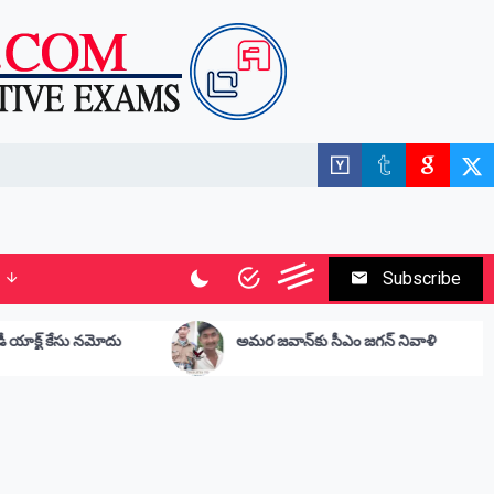
Subscribe
అమర జవాన్‌కు సీఎం జగన్ నివాళి
సీతమ్మ వా
ఆత్మహత్