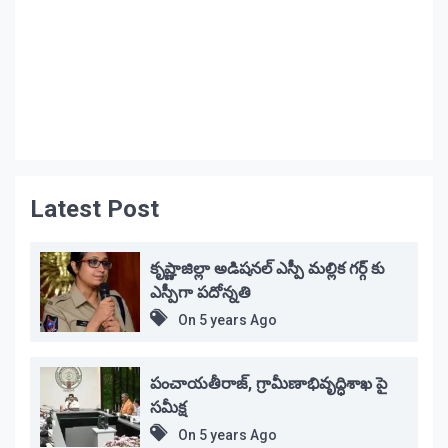
Latest Post
కృష్ణాజిల్లా అడిషనల్ ఎస్పీ మల్లిక గర్గ్ కు
ఎస్పీగా పదోన్నతి
On
5 years Ago
పంచాయతీరాజ్, గ్రామీణాభివృద్ధిశాఖ పై
సమీక్ష
On
5 years Ago