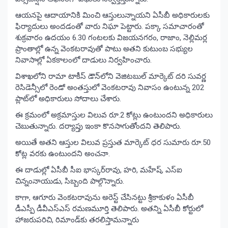
ఆయనపై ఆదాయానికి మించి ఆస్తులున్నాయని ఏసీబీ అధికారులకు
ఫిర్యాదులు అందడంతో వారు నిఘా పెట్టారు. పక్కా సమాచారంతో
శుక్రవారం ఉదయం 6.30 గంటలకు విజయనగరం, రాజాం, నెల్లిమర్ల
ప్రాంతాల్లో ఉన్న వెంకటరావుతో పాటు అతని కుటుంబ సభ్యుల
నివాసాల్లో ఏకకాలంలో దాడులు నిర్వహించారు.
విశాఖలోని రామా టాకీస్‌ డౌన్‌లోని వెజిటబుల్‌ మార్కెట్‌ దరి సువర్ణ
రెసిడెన్సీలో రెండో అంతస్తులో వెంకటరావు నివాసం ఉంటున్న 202
ప్లాట్‌లో అధికారులు సోదాలు చేశారు.
ఈ క్రమంలో అక్రమాస్తుల విలువ రూ.2 కోట్లు ఉంటుందని అధికారులు
చెబుతున్నారు. దర్యాప్తు ఇంకా కొనసాగుతోందని తెలిపారు.
అయితే అతని ఆస్తుల విలువ ప్రస్తుత మార్కెట్‌ ధర సుమారు రూ.50
కోట్ల వరకు ఉంటుందని అంచనా.
ఈ దాడుల్లో ఏసీబీ సీఐ భాస్కర్‌రావు, హరి, మహేష్, ఎస్‌ఐ
చిన్నంనాయుడు, సిబ్బంది పాల్గొన్నారు.
కాగా, ఆగూరు వెంకటరావును అరెస్ట్‌ చేసినట్టు శ్రీకాకుళం ఏసీబీ
డీఎస్పీ డీవీఎస్‌ఎస్‌ రమణమూర్తి తెలిపారు. అతన్ని ఏసీబీ కోర్టులో
హాజరుపరిచి, రిమాండ్‌కు తరలిస్తామన్నారు