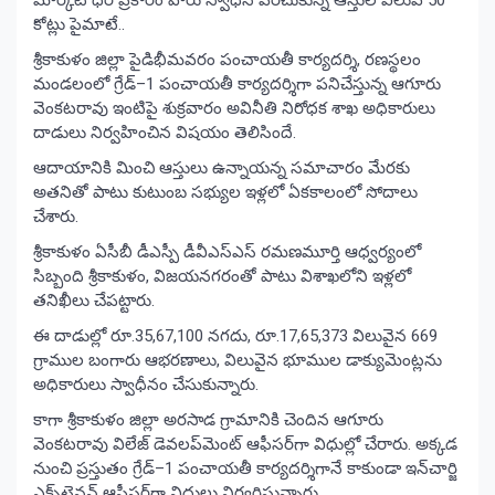
కోట్లు పైమాటే..
శ్రీకాకుళం జిల్లా పైడిభీమవరం పంచాయతీ కార్యదర్శి, రణస్థలం
మండలంలో గ్రేడ్‌–1 పంచాయతీ కార్యదర్శిగా పనిచేస్తున్న ఆగూరు
వెంకటరావు ఇంటిపై శుక్రవారం అవినీతి నిరోధక శాఖ అధికారులు
దాడులు నిర్వహించిన విషయం తెలిసిందే.
ఆదాయానికి మించి ఆస్తులు ఉన్నాయన్న సమాచారం మేరకు
అతనితో పాటు కుటుంబ సభ్యుల ఇళ్లలో ఏకకాలంలో సోదాలు
చేశారు.
శ్రీకాకుళం ఏసీబీ డీఎస్పీ డీవీఎస్‌ఎస్‌ రమణమూర్తి ఆధ్వర్యంలో
సిబ్బంది శ్రీకాకుళం, విజయనగరంతో పాటు విశాఖలోని ఇళ్లలో
తనిఖీలు చేపట్టారు.
ఈ దాడుల్లో రూ.35,67,100 నగదు, రూ.17,65,373 విలువైన 669
గ్రాముల బంగారు ఆభరణాలు, విలువైన భూముల డాక్యుమెంట్లను
అధికారులు స్వాధీనం చేసుకున్నారు.
కాగా శ్రీకాకుళం జిల్లా అరసాడ గ్రామానికి చెందిన ఆగూరు
వెంకటరావు విలేజ్‌ డెవలప్‌మెంట్‌ ఆఫీసర్‌గా విధుల్లో చేరారు. అక్కడ
నుంచి ప్రస్తుతం గ్రేడ్‌–1 పంచాయతీ కార్యదర్శిగానే కాకుండా ఇన్‌చార్జి
ఎక్స్‌టెన్షన్‌ ఆఫీసర్‌గా విధులు నిర్వర్తిస్తున్నారు.