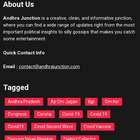
About Us
Andhra Junction
is a creative, clean, and informative junction,
where you can find a wide range of updates right from the most
important political insights to silly gossips that makes you catch
some entertainment.
Quick Contact Info
Email :
contact@andhrajunction.com
Tagged
Andhra Pradesh
Ap Cm Jagan
Bjp
Cm Kcr
Congress
Corona
Covid-19
Covid 19
Covid19
Covid Second Wave
Covid Vaccine
Dasyam Vinay Bhaskar
District Collector