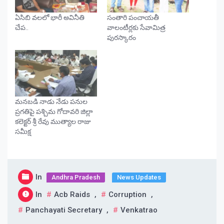
ఏసిబి వలలో భారీ అవినీతి
సంతారి పంచాయతీ
చేప..
వాలంటీర్లకు సేవామిత్ర
పురస్కారం
మనబడి నాడు నేడు పనుల
ప్రగతిపై పశ్చిమ గోదావరి జిల్లా
కలెక్టర్ శ్రీ రేవు ముత్యాల రాజు
సమీక్ష
In
Andhra Pradesh
News Updates
In
Acb Raids
,
Corruption
,
Panchayati Secretary
,
Venkatrao