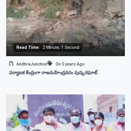
Read Time:
2 Minute, 1 Second
AndhraJunction
On
5 years Ago
పర్యాటక కేంద్రంగా రాజమహేంద్రవరం పుష్కరఘాట్