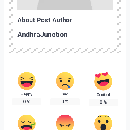
About Post Author
AndhraJunction
Happy
Sad
Excited
0
%
0
%
0
%