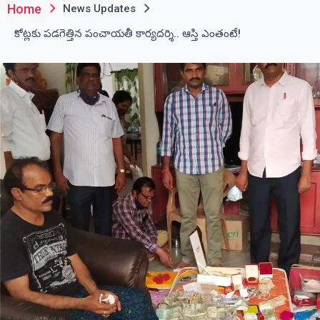
Home
News Updates
కోట్లకు పడగెత్తిన పంచాయతీ కార్యదర్శి.. ఆస్తి ఎంతంటే!