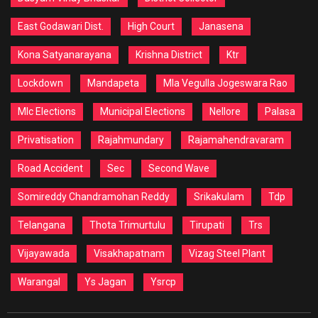
East Godawari Dist.
High Court
Janasena
Kona Satyanarayana
Krishna District
Ktr
Lockdown
Mandapeta
Mla Vegulla Jogeswara Rao
Mlc Elections
Municipal Elections
Nellore
Palasa
Privatisation
Rajahmundary
Rajamahendravaram
Road Accident
Sec
Second Wave
Somireddy Chandramohan Reddy
Srikakulam
Tdp
Telangana
Thota Trimurtulu
Tirupati
Trs
Vijayawada
Visakhapatnam
Vizag Steel Plant
Warangal
Ys Jagan
Ysrcp