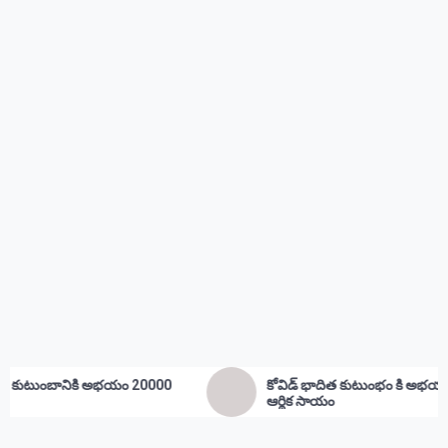
000
కోవిడ్ భాదిత కుటుంభం కి అభయం 20000
ఉద
ఆర్థిక సాయం