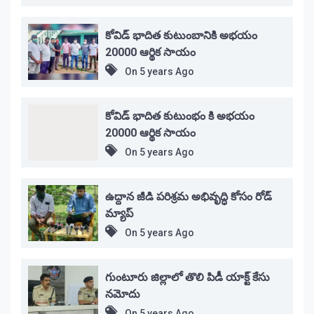
కోవిడ్ భాదిత కుటుంబానికి అభయం
20000 ఆర్థిక సాయం
On
5 years Ago
కోవిడ్ భాదిత కుటుంభం కి అభయం
20000 ఆర్థిక సాయం
On
5 years Ago
ఉద్దాన జీడి పరిశ్రమ అభివృద్ధి కోసం రోడ్
మ్యాప్
On
5 years Ago
గుంటూరు జిల్లాలో తొలి పిడీ యాక్ట్ కేసు
నమోదు
On
5 years Ago