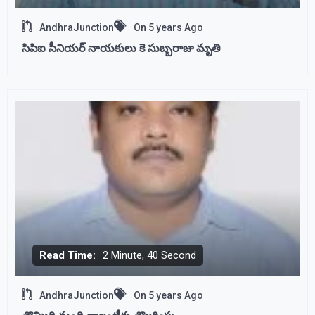
AndhraJunction
On
5 years Ago
సిపిఐ సీనియర్ నాయకులు కె సుబ్బరాజు మృతి
Read Time:
2 Minute, 40 Second
AndhraJunction
On
5 years Ago