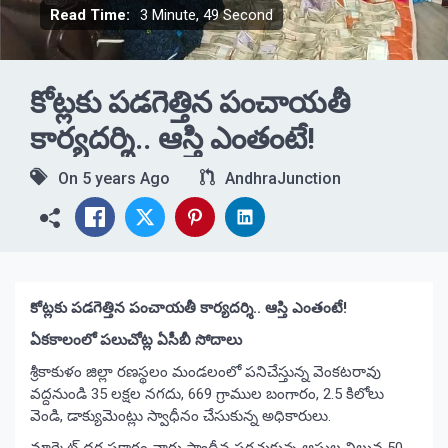
Read Time:
3 Minute, 49 Second
కోట్లకు పడగెత్తిన పంచాయతీ
కార్యదర్శి.. ఆస్తి ఎంతంటే!
On
5 years Ago
AndhraJunction
కోట్లకు పడగెత్తిన పంచాయతీ కార్యదర్శి.. ఆస్తి ఎంతంటే!
ఏకకాలంలో పలుచోట్ల ఏసీబీ సోదాలు
శ్రీకాకుళం జిల్లా రణస్థలం మండలంలో పనిచేస్తున్న వెంకటరావు
వద్దనుండి 35 లక్షల నగదు, 669 గ్రాముల బంగారం, 2.5 కిలోలు
వెండి, డాక్యుమెంట్లు స్వాధీనం చేసుకున్న అధికారులు.
మార్కెట్‌ ధర ప్రకారం వారు స్వాధీన పరచుకున్న ఆస్తుల విలువ 50