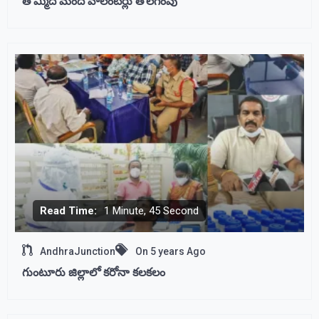
తొమ్మిది మంది వాలంటీర్లు తొలగింపు
Read Time:
1 Minute, 45 Second
AndhraJunction
On
5 years Ago
గుంటూరు జిల్లాలో కరోనా కలకలం