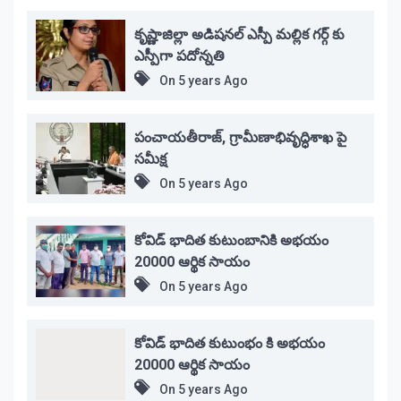
కృష్ణాజిల్లా అడిషనల్ ఎస్పీ మల్లిక గర్గ్ కు
ఎస్పీగా పదోన్నతి
On
5 years Ago
పంచాయతీరాజ్, గ్రామీణాభివృద్ధిశాఖ పై
సమీక్ష
On
5 years Ago
కోవిడ్ భాదిత కుటుంబానికి అభయం
20000 ఆర్థిక సాయం
On
5 years Ago
కోవిడ్ భాదిత కుటుంభం కి అభయం
20000 ఆర్థిక సాయం
On
5 years Ago