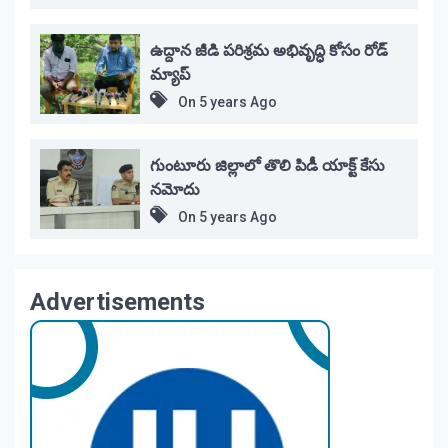
ఉద్దాన జీడి పరిశ్రమ అభివృద్ధి కోసం రోడ్
మ్యాప్
On
5 years Ago
గుంటూరు జిల్లాలో తొలి పిడీ యాక్ట్ కేసు
నమోదు
On
5 years Ago
Advertisements