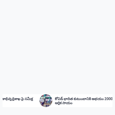
్ధిశాఖ పై సమీక్ష
కోవిడ్ భాదిత కుటుంబానికి అభయం 20000
ఆర్థిక సాయం