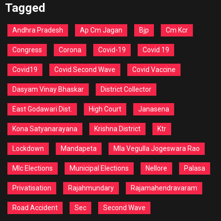
Tagged
Andhra Pradesh
Ap Cm Jagan
Bjp
Cm Kcr
Congress
Corona
Covid-19
Covid 19
Covid19
Covid Second Wave
Covid Vaccine
Dasyam Vinay Bhaskar
District Collector
East Godawari Dist.
High Court
Janasena
Kona Satyanarayana
Krishna District
Ktr
Lockdown
Mandapeta
Mla Vegulla Jogeswara Rao
Mlc Elections
Municipal Elections
Nellore
Palasa
Privatisation
Rajahmundary
Rajamahendravaram
Road Accident
Sec
Second Wave