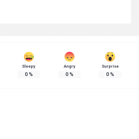
Sleepy
Angry
Surprise
0
%
0
%
0
%