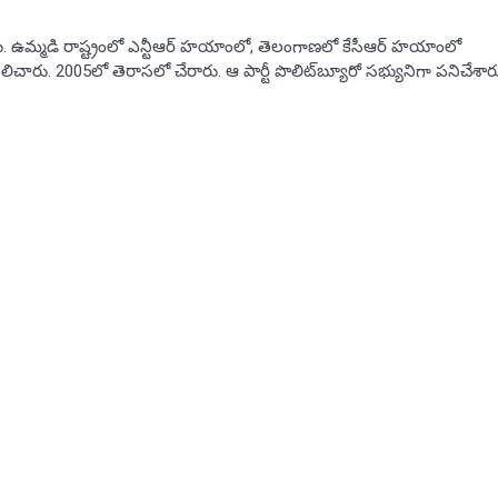
ేశారు. ఉమ్మడి రాష్ట్రంలో ఎన్టీఆర్‌ హయాంలో, తెలంగాణలో కేసీఆర్‌ హయాంలో
లిచారు. 2005లో తెరాసలో చేరారు. ఆ పార్టీ పొలిట్‌బ్యూరో సభ్యునిగా పనిచేశార