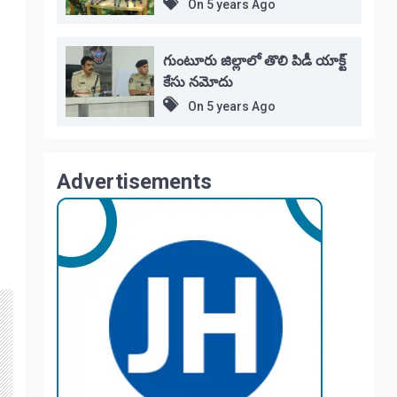
On
5 years Ago
గుంటూరు జిల్లాలో తొలి పిడీ యాక్ట్
కేసు నమోదు
On
5 years Ago
Advertisements