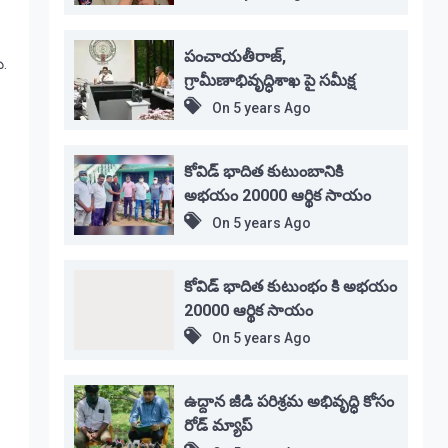
పంచాయతీరాజ్,
ు.
గ్రామీణాభివృద్ధిశాఖ పై సమీక్ష
On
5 years Ago
కోవిడ్ భాదిత కుటుంబానికి
అభయం 20000 ఆర్థిక సాయం
On
5 years Ago
కోవిడ్ భాదిత కుటుంభం కి అభయం
20000 ఆర్థిక సాయం
On
5 years Ago
ఉద్దాన జీడి పరిశ్రమ అభివృద్ధి కోసం
రోడ్ మ్యాప్