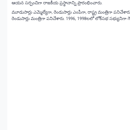
ఆయన సర్పంచిగా రాజకీయ ప్రస్థానాన్ని ప్రారంభించారు.
మూడుసార్లు ఎమ్మెల్యేగా, రెండుసార్లు ఎంపీగా, రాష్ట్ర మంత్రిగా పనిచ
రెండుసార్లు మంత్రిగా పనిచేశారు. 1996, 1998లలో లోక్‌సభ సభ్యునిగా గె