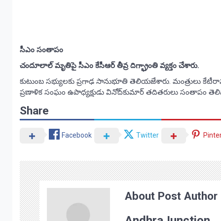
సీఎం సంతాపం
చందూలాల్‌ మృతిపై సీఎం కేసీఆర్‌ తీవ్ర దిగ్భ్రాంతి వ్యక్తం చేశారు.
కుటుంబ సభ్యులకు ప్రగాఢ సానుభూతి తెలియజేశారు. మంత్రులు కేటీరామారావు,
ప్రణాళిక సంఘం ఉపాధ్యక్షుడు వినోద్‌కుమార్‌ తదితరులు సంతాపం తెలిప
Share
Facebook
Twitter
Pinte
About Post Author
AndhraJunction