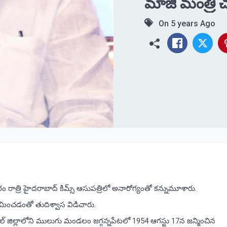
మాజీ మంత్రి
On
5 years Ago
రాత్రి హైదరాబాద్‌ కిమ్స్‌ ఆసుపత్రిలో అనారోగ్యంతో కన్నుమూశారు.
మించడంతో తుదిశ్వాస విడిచారు.
్‌ జిల్లాలోని ములుగు మండలం జగ్గన్నపేటలో 1954 ఆగస్టు 17న జన్మించిన