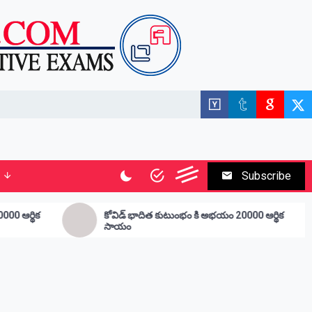
Subscribe
డ్ భాదిత కుటుంభం కి అభయం 20000 ఆర్థిక
ఉద్దాన జీడి పరిశ్రమ అభ
యం