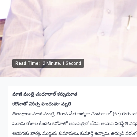
Read Time:
2 Minute, 1 Second
మాజీ మంత్రి చందూలాల్‌ కన్నుమూత
కరోనాతో చికిత్స పొందుతూ మృతి
తెలంగాణా మాజీ మంత్రి, తెరాస నేత అజ్మీరా చందూలాల్‌ (67) గురువారం 
మూడు రోజుల కిందట కరోనాతో ఆసుపత్రిలో చేరిన ఆయన పరిస్థితి విష
ఆయనకు భార్య, ముగ్గురు కుమారులు, కుమార్తె ఉన్నారు. ఉమ్మడి వరంగల