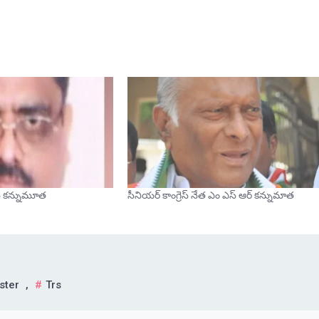
స్‌ కన్నుమూత
సీనియర్ కాంగ్రెస్ నేత ఎం ఎస్ ఆర్ కన్నుమాత
ster
,
Trs