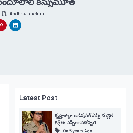
 చందూలాల్‌ కన్నుమూత
AndhraJunction
Latest Post
కృష్ణాజిల్లా అడిషనల్ ఎస్పీ మల్లిక
గర్గ్ కు ఎస్పీగా పదోన్నతి
On
5 years Ago