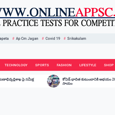
apeta
Ap Cm Jagan
Covid 19
Srikakulam
TECHNOLOGY
SPORTS
FASHION
LIFESTYLE
SHOP
కోవిడ్ భాదిత కుటుంబానికి అభయం 20000 ఆర్థిక
కోవి
సాయం
సా