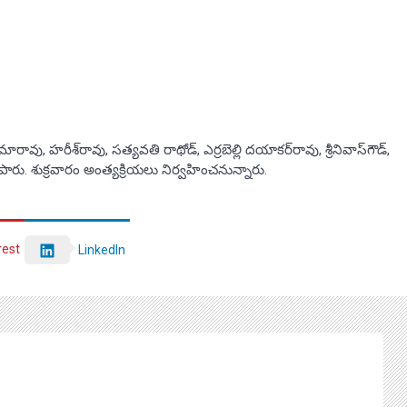
 హరీశ్‌రావు, సత్యవతి రాథోడ్‌, ఎర్రబెల్లి దయాకర్‌రావు, శ్రీనివాస్‌గౌడ్‌,
ారు. శుక్రవారం అంత్యక్రియలు నిర్వహించనున్నారు.
rest
LinkedIn