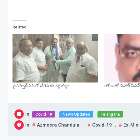
Related
వైఎస్సార్ సిపిలో చేరిన కంచర్ల జిల్లా
కరోనాతో బిహార్‌ సీఎ
In
Covid-19
News Updates
Telangana
In
Azmeera Chandulal
,
Covid-19
,
Ex-Mini