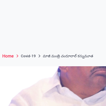
Home
Covid-19
మాజీ మంత్రి చందూలాల్‌ కన్నుమూత