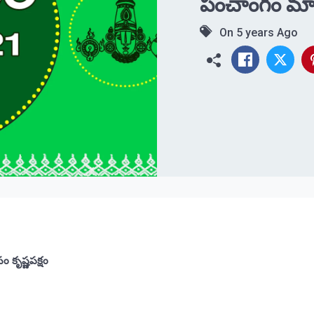
పంచాంగం మార
On
5 years Ago
కృష్ణపక్షం