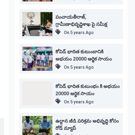
పంచాయతీరాజ్,
గ్రామీణాభివృద్ధిశాఖ పై సమీక్ష
On
5 years Ago
కోవిడ్ భాదిత కుటుంబానికి
అభయం 20000 ఆర్థిక సాయం
On
5 years Ago
కోవిడ్ భాదిత కుటుంభం కి అభయం
20000 ఆర్థిక సాయం
On
5 years Ago
ఉద్దాన జీడి పరిశ్రమ అభివృద్ధి కోసం
రోడ్ మ్యాప్