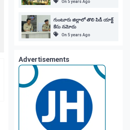
On
5 years Ago
గుంటూరు జిల్లాలో తొలి పిడీ యాక్ట్
కేసు నమోదు
On
5 years Ago
Advertisements