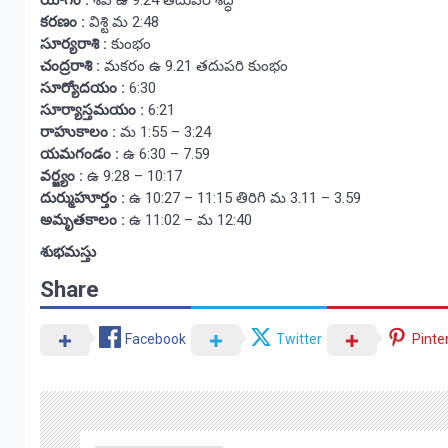
యోగం :
శివ ఉ 9:24 తదుపరి శిద్ధ
కరణం :
విశ్టి మ 2:48
సూర్యరాశి :
కుంభం
చంద్రరాశి :
మకరం ఉ 9.21 తదుపరి కుంభం
సూర్యోదయం :
6:30
సూర్యాస్తమయం :
6:21
రాహుకాలం :
మ 1:55 – 3:24
యమగండం :
ఉ 6:30 – 7.59
వర్జ్యం :
ఉ 9:28 – 10:17
దుర్ముహూర్తం :
ఉ 10:27 – 11:15 తిరిగి మ 3.11 – 3.59
అమృతకాలం :
ఉ 11:02 – మ 12:40
శుభమస్తు
Share
Facebook
Twitter
Pinte