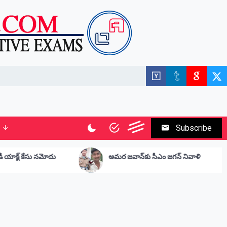
Subscribe
అమర జవాన్‌కు సీఎం జగన్ నివాళి
సీతమ్మ
ఆత్మహ