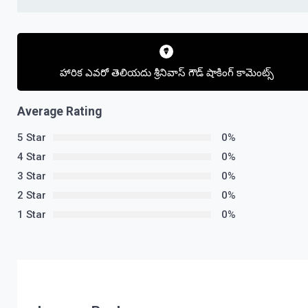
Post
navigation
హారిక ఎవరో తెలియదు శ్రీనివాస్ గౌడ్ షాకింగ్ కామెంట్స్
Average Rating
5 Star
0%
4 Star
0%
3 Star
0%
2 Star
0%
1 Star
0%