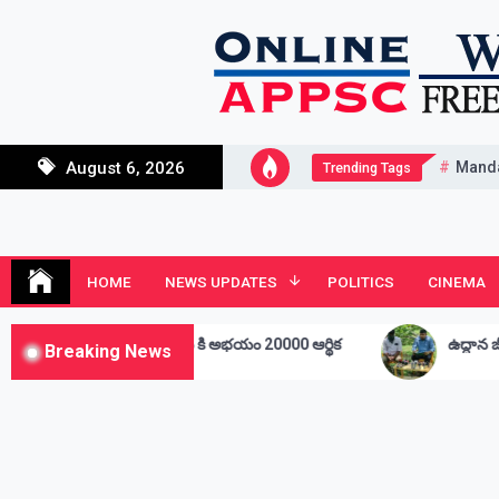
Skip
to
content
Mand
August 6, 2026
Trending Tags
Andhra Junction
Always Connected
HOME
NEWS UPDATES
POLITICS
CINEMA
ంభం కి అభయం 20000 ఆర్థిక
ఉద్దాన జీడి పరిశ్రమ అభివృద్ధి కోసం రోడ
Breaking News