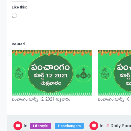
Like this:
Loading…
Related
పంచాంగం మార్చ్ 12, 2021 శుక్రవారం
పంచాంగం మార్చ్ 10
In
In
Daily Pa
Lifestyle
Panchangam