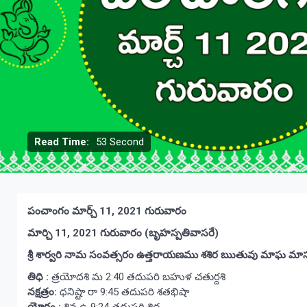
Read Time:
53 Second
పంచాంగం మార్చ్ 11, 2021 గురువారం
మార్చి
11
, 2021
గురువారం (బృహస్పతివాసరే)
శ్రీ శార్వరి నామ సంవత్సరం ఉత్తరాయణము శశిర ఋతువు మాఘ మాసం 
తిధి :
త్రయోదశి మ 2:40 తదుపరి బహుళ చతుర్దశి
నక్షత్రం:
ధనిష్టా రా 9:45 తదుపరి శతభిషా