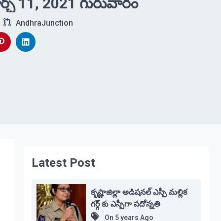
్చ్ 11, 2021 గురువారం
AndhraJunction
Latest Post
కృష్ణాజిల్లా అడిషనల్ ఎస్పీ మల్లిక
గర్గ్ కు ఎస్పీగా పదోన్నతి
On
5 years Ago