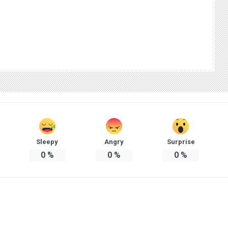
Sleepy
Angry
Surprise
0
%
0
%
0
%