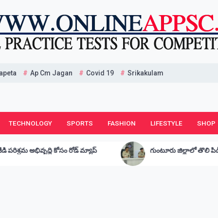
apeta
Ap Cm Jagan
Covid 19
Srikakulam
TECHNOLOGY
SPORTS
FASHION
LIFESTYLE
SHOP
్ మ్యాప్
గుంటూరు జిల్లాలో తొలి పిడీ యాక్ట్ కేసు నమోదు