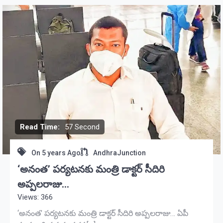
Read Time:
57 Second
On
5 years Ago
AndhraJunction
‘అనంత’ పర్యటనకు మంత్రి డాక్టర్ సీదిరి
అప్పలరాజు…
Views: 366
‘అనంత’ పర్యటనకు మంత్రి డాక్టర్ సీదిరి అప్పలరాజు… ఏపీ