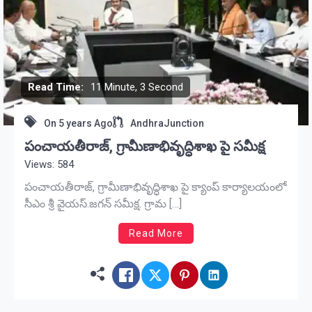
Read Time:
11 Minute, 3 Second
On
5 years Ago
AndhraJunction
పంచాయతీరాజ్, గ్రామీణాభివృద్ధిశాఖ పై సమీక్ష
Views: 584
పంచాయతీరాజ్, గ్రామీణాభివృద్ధిశాఖ పై క్యాంప్‌ కార్యాలయంలో
సీఎం శ్రీ వైయస్‌.జగన్‌ సమీక్ష. గ్రామ […]
Read More