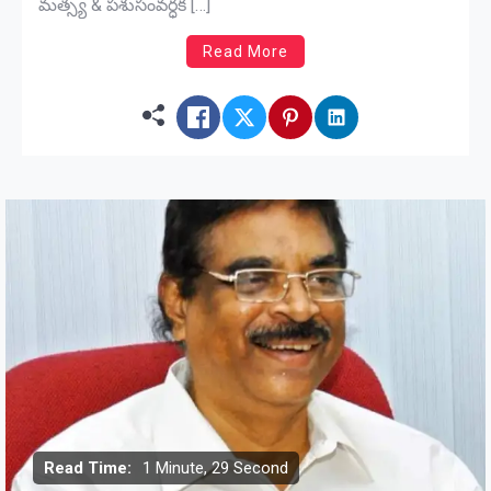
మత్స్య & పశుసంవర్ధక […]
Read More
Read Time:
1 Minute, 29 Second