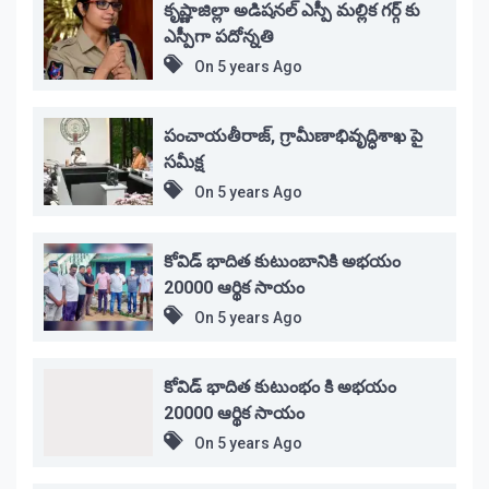
కృష్ణాజిల్లా అడిషనల్ ఎస్పీ మల్లిక గర్గ్ కు
ఎస్పీగా పదోన్నతి
On
5 years Ago
పంచాయతీరాజ్, గ్రామీణాభివృద్ధిశాఖ పై
సమీక్ష
On
5 years Ago
కోవిడ్ భాదిత కుటుంబానికి అభయం
20000 ఆర్థిక సాయం
On
5 years Ago
కోవిడ్ భాదిత కుటుంభం కి అభయం
20000 ఆర్థిక సాయం
On
5 years Ago