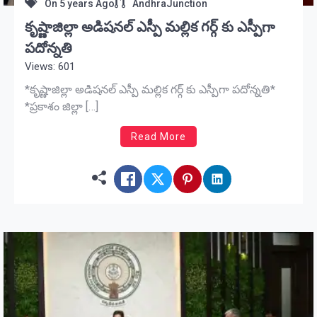
On
5 years Ago
AndhraJunction
కృష్ణాజిల్లా అడిషనల్ ఎస్పీ మల్లిక గర్గ్ కు ఎస్పీగా
పదోన్నతి
Views: 601
*కృష్ణాజిల్లా అడిషనల్ ఎస్పీ మల్లిక గర్గ్ కు ఎస్పీగా పదోన్నతి*
*ప్రకాశం జిల్లా […]
Read More