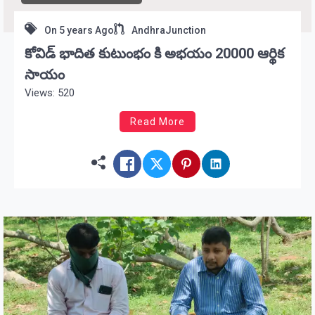
On
5 years Ago
AndhraJunction
కోవిడ్ భాదిత కుటుంభం కి అభయం 20000 ఆర్థిక
సాయం
Views: 520
Read More