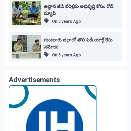
ఉద్దాన జీడి పరిశ్రమ అభివృద్ధి కోసం రోడ్
మ్యాప్
On
5 years Ago
గుంటూరు జిల్లాలో తొలి పిడీ యాక్ట్ కేసు
నమోదు
On
5 years Ago
Advertisements