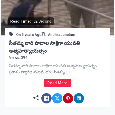
Read Time:
52 Second
On
5 years Ago
AndhraJunction
సీతమ్మ వారి పాదాల సాక్షిగా యువతి
ఆత్మహత్యాయత్నం
Views: 394
సీతమ్మ వారి పాదాల సాక్షిగా యువతి ఆత్మహత్యాయత్నం
ప్రకాశం బ్యారేజి సమీపంలోని సీతమ్మ […]
Read More