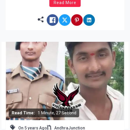
Read More
Read Time:
1 Minute, 27 Second
On
5 years Ago
AndhraJunction