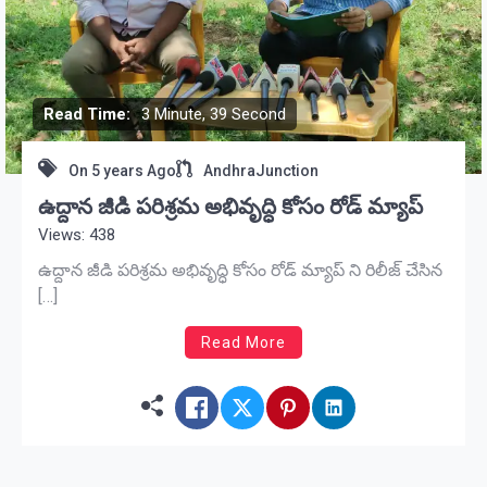
Read Time:
3 Minute, 39 Second
On
5 years Ago
AndhraJunction
ఉద్దాన జీడి పరిశ్రమ అభివృద్ధి కోసం రోడ్ మ్యాప్
Views: 438
ఉద్దాన జీడి పరిశ్రమ అభివృద్ధి కోసం రోడ్ మ్యాప్ ని రిలీజ్ చేసిన
[…]
Read More