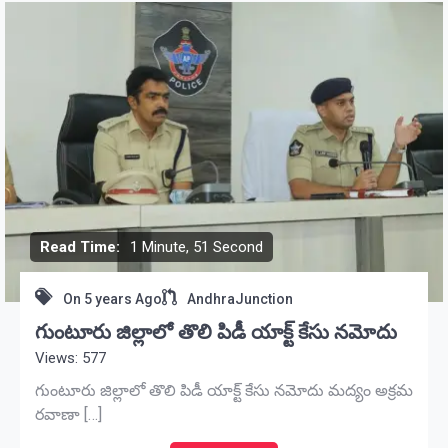
Read Time:
1 Minute, 51 Second
On
5 years Ago
AndhraJunction
గుంటూరు జిల్లాలో తొలి పిడీ యాక్ట్ కేసు నమోదు
Views: 577
గుంటూరు జిల్లాలో తొలి పిడీ యాక్ట్ కేసు నమోదు మద్యం అక్రమ
రవాణా […]