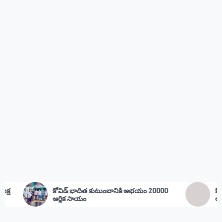
్ భాదిత కుటుంబానికి అభయం 20000
కోవిడ్ భాదిత కుటుంభం కి
క సాయం
ఆర్థిక సాయం