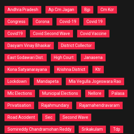
Andhra Pradesh
Ap Cm Jagan
Bjp
Cm Kcr
Congress
Corona
Covid-19
Covid 19
Covid19
Covid Second Wave
Covid Vaccine
Dasyam Vinay Bhaskar
District Collector
East Godawari Dist.
High Court
Janasena
Kona Satyanarayana
Krishna District
Ktr
Lockdown
Mandapeta
Mla Vegulla Jogeswara Rao
Mlc Elections
Municipal Elections
Nellore
Palasa
Privatisation
Rajahmundary
Rajamahendravaram
Road Accident
Sec
Second Wave
Somireddy Chandramohan Reddy
Srikakulam
Tdp